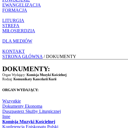
EWANGELIZACJA
FORMACJA
LITURGIA
STREFA
MIŁOSIERDZIA
DLA MEDIÓW
KONTAKT
STRONA GŁÓWNA
/ DOKUMENTY
DOKUMENTY:
Organ Wydający:
Komisja Muzyki Kościelnej
Rodzaj:
Komunikaty Kancelarii Kurii
ORGAN WYDAJĄCY:
Wszystkie
Dokumenty Ekonoma
Duszpasterz Służby Liturgicznej
Inne
Komisja Muzyki Kościelnej
Konferencja Episkopatu Polski