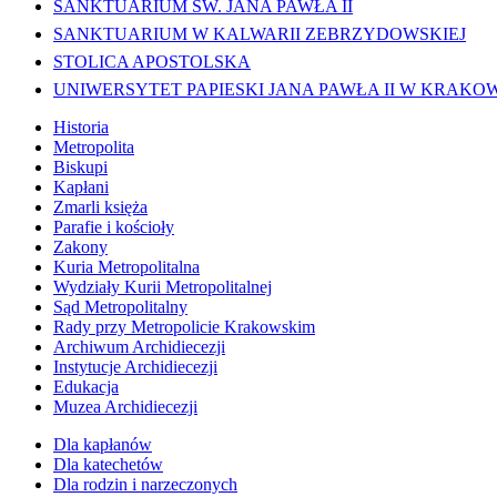
SANKTUARIUM ŚW. JANA PAWŁA II
SANKTUARIUM W KALWARII ZEBRZYDOWSKIEJ
STOLICA APOSTOLSKA
UNIWERSYTET PAPIESKI JANA PAWŁA II W KRAKO
Historia
Metropolita
Biskupi
Kapłani
Zmarli księża
Parafie i kościoły
Zakony
Kuria Metropolitalna
Wydziały Kurii Metropolitalnej
Sąd Metropolitalny
Rady przy Metropolicie Krakowskim
Archiwum Archidiecezji
Instytucje Archidiecezji
Edukacja
Muzea Archidiecezji
Dla kapłanów
Dla katechetów
Dla rodzin i narzeczonych