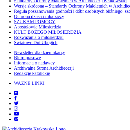
Standardy Ochrony Małoletnich w Archidiecezji Krakowskiej
Wersja skrócona – Standardy Ochrony Małoletnich w Archidie
Reguła poszanowania godności i dóbr osobistych bliźniego, sz
Ochrona dzieci i młodzieży
SZUKAM POMOCY
Apostołowie Miłosierdzia
KULT BOŻEGO MIŁOSIERDZIA
Rozważania o miłosierdziu
Światowe Dni Ubogich
Newsletter dla dziennikarzy
Biuro prasowe
Informacja o nadawcy
Archiwalna Strona Archidiecezji
Redakcje katolickie
WAŻNE LINKI