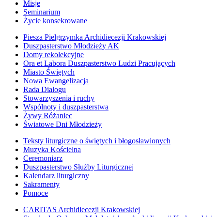
Misje
Seminarium
Życie konsekrowane
Piesza Pielgrzymka Archidiecezji Krakowskiej
Duszpasterstwo Młodzieży AK
Domy rekolekcyjne
Ora et Labora Duszpasterstwo Ludzi Pracujących
Miasto Świętych
Nowa Ewangelizacja
Rada Dialogu
Stowarzyszenia i ruchy
Wspólnoty i duszpasterstwa
Żywy Różaniec
Światowe Dni Młodzieży
Teksty liturgiczne o świętych i błogosławionych
Muzyka Kościelna
Ceremoniarz
Duszpasterstwo Służby Liturgicznej
Kalendarz liturgiczny
Sakramenty
Pomoce
CARITAS Archidiecezji Krakowskiej