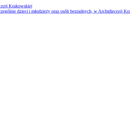
cezji Krakowskiej
czególnie dzieci i młodzieży oraz osób bezradnych, w Archidiecezji Kr