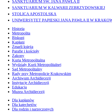
SANKTUARIUM ŚW. JANA PAWŁA II
SANKTUARIUM W KALWARII ZEBRZYDOWSKIEJ
STOLICA APOSTOLSKA
UNIWERSYTET PAPIESKI JANA PAWŁA II W KRAKO
Historia
Metropolita
Biskupi
Kapłani
Zmarli księża
Parafie i kościoły
Zakony
Kuria Metropolitalna
Wydziały Kurii Metropolitalnej
Sąd Metropolitalny
Rady przy Metropolicie Krakowskim
Archiwum Archidiecezji
Instytucje Archidiecezji
Edukacja
Muzea Archidiecezji
Dla kapłanów
Dla katechetów
Dla rodzin i narzeczonych