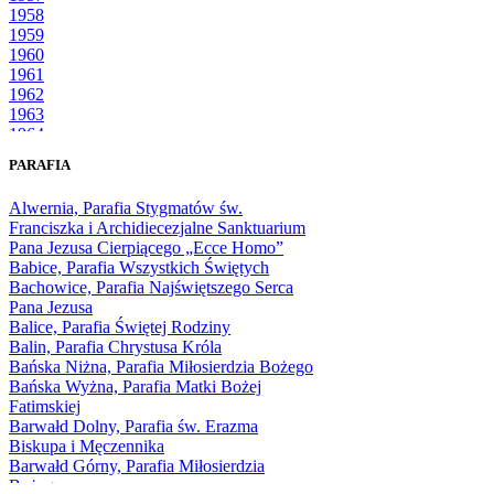
1958
1959
1960
1961
1962
1963
1964
1965
PARAFIA
1966
1967
Alwernia, Parafia Stygmatów św.
1968
Franciszka i Archidiecezjalne Sanktuarium
1969
Pana Jezusa Cierpiącego „Ecce Homo”
1970
Babice, Parafia Wszystkich Świętych
1971
Bachowice, Parafia Najświętszego Serca
1972
Pana Jezusa
1973
Balice, Parafia Świętej Rodziny
1974
Balin, Parafia Chrystusa Króla
1975
Bańska Niżna, Parafia Miłosierdzia Bożego
1976
Bańska Wyżna, Parafia Matki Bożej
1977
Fatimskiej
1978
Barwałd Dolny, Parafia św. Erazma
1979
Biskupa i Męczennika
1980
Barwałd Górny, Parafia Miłosierdzia
1981
Bożego
1982