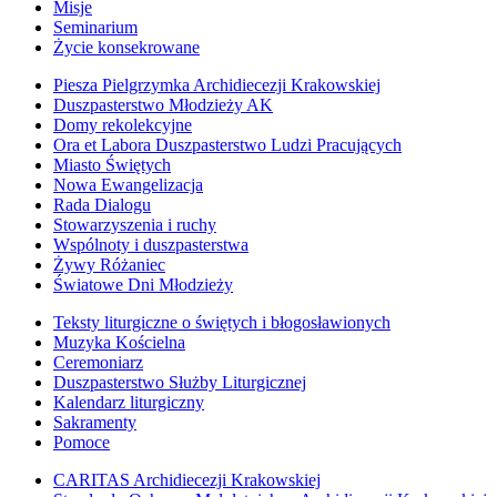
Misje
Seminarium
Życie konsekrowane
Piesza Pielgrzymka Archidiecezji Krakowskiej
Duszpasterstwo Młodzieży AK
Domy rekolekcyjne
Ora et Labora Duszpasterstwo Ludzi Pracujących
Miasto Świętych
Nowa Ewangelizacja
Rada Dialogu
Stowarzyszenia i ruchy
Wspólnoty i duszpasterstwa
Żywy Różaniec
Światowe Dni Młodzieży
Teksty liturgiczne o świętych i błogosławionych
Muzyka Kościelna
Ceremoniarz
Duszpasterstwo Służby Liturgicznej
Kalendarz liturgiczny
Sakramenty
Pomoce
CARITAS Archidiecezji Krakowskiej