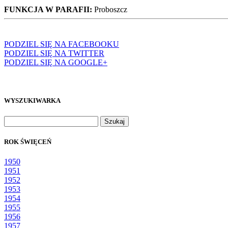
FUNKCJA W PARAFII:
Proboszcz
PODZIEL SIĘ NA FACEBOOKU
PODZIEL SIĘ NA TWITTER
PODZIEL SIĘ NA GOOGLE+
WYSZUKIWARKA
Szukaj:
ROK ŚWIĘCEŃ
1950
1951
1952
1953
1954
1955
1956
1957