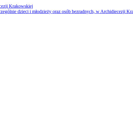
cezji Krakowskiej
czególnie dzieci i młodzieży oraz osób bezradnych, w Archidiecezji Kr