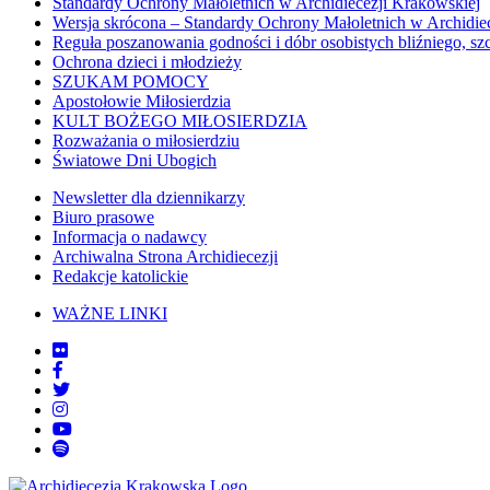
Standardy Ochrony Małoletnich w Archidiecezji Krakowskiej
Wersja skrócona – Standardy Ochrony Małoletnich w Archidie
Reguła poszanowania godności i dóbr osobistych bliźniego, sz
Ochrona dzieci i młodzieży
SZUKAM POMOCY
Apostołowie Miłosierdzia
KULT BOŻEGO MIŁOSIERDZIA
Rozważania o miłosierdziu
Światowe Dni Ubogich
Newsletter dla dziennikarzy
Biuro prasowe
Informacja o nadawcy
Archiwalna Strona Archidiecezji
Redakcje katolickie
WAŻNE LINKI