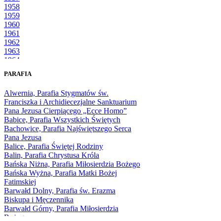
1958
1959
1960
1961
1962
1963
1964
1965
PARAFIA
1966
1967
Alwernia, Parafia Stygmatów św.
1968
Franciszka i Archidiecezjalne Sanktuarium
1969
Pana Jezusa Cierpiącego „Ecce Homo”
1970
Babice, Parafia Wszystkich Świętych
1971
Bachowice, Parafia Najświętszego Serca
1972
Pana Jezusa
1973
Balice, Parafia Świętej Rodziny
1974
Balin, Parafia Chrystusa Króla
1975
Bańska Niżna, Parafia Miłosierdzia Bożego
1976
Bańska Wyżna, Parafia Matki Bożej
1977
Fatimskiej
1978
Barwałd Dolny, Parafia św. Erazma
1979
Biskupa i Męczennika
1980
Barwałd Górny, Parafia Miłosierdzia
1981
Bożego
1982