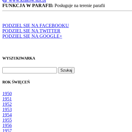
www.krakow.sds.pl
FUNKCJA W PARAFII:
Posługuje na terenie parafii
PODZIEL SIĘ NA FACEBOOKU
PODZIEL SIĘ NA TWITTER
PODZIEL SIĘ NA GOOGLE+
WYSZUKIWARKA
Szukaj:
ROK ŚWIĘCEŃ
1950
1951
1952
1953
1954
1955
1956
1957