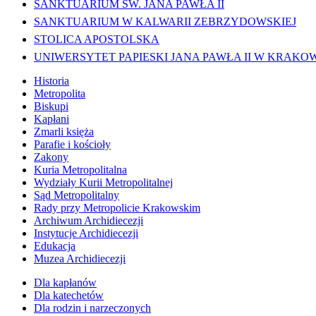
SANKTUARIUM ŚW. JANA PAWŁA II
SANKTUARIUM W KALWARII ZEBRZYDOWSKIEJ
STOLICA APOSTOLSKA
UNIWERSYTET PAPIESKI JANA PAWŁA II W KRAKO
Historia
Metropolita
Biskupi
Kapłani
Zmarli księża
Parafie i kościoły
Zakony
Kuria Metropolitalna
Wydziały Kurii Metropolitalnej
Sąd Metropolitalny
Rady przy Metropolicie Krakowskim
Archiwum Archidiecezji
Instytucje Archidiecezji
Edukacja
Muzea Archidiecezji
Dla kapłanów
Dla katechetów
Dla rodzin i narzeczonych