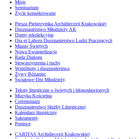
Misje
Seminarium
Życie konsekrowane
Piesza Pielgrzymka Archidiecezji Krakowskiej
Duszpasterstwo Młodzieży AK
Domy rekolekcyjne
Ora et Labora Duszpasterstwo Ludzi Pracujących
Miasto Świętych
Nowa Ewangelizacja
Rada Dialogu
Stowarzyszenia i ruchy
Wspólnoty i duszpasterstwa
Żywy Różaniec
Światowe Dni Młodzieży
Teksty liturgiczne o świętych i błogosławionych
Muzyka Kościelna
Ceremoniarz
Duszpasterstwo Służby Liturgicznej
Kalendarz liturgiczny
Sakramenty
Pomoce
CARITAS Archidiecezji Krakowskiej