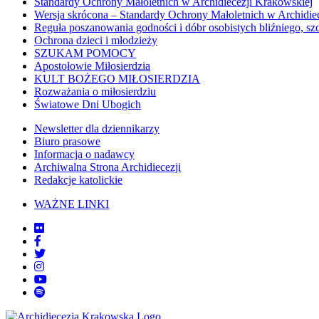
Standardy Ochrony Małoletnich w Archidiecezji Krakowskiej
Wersja skrócona – Standardy Ochrony Małoletnich w Archidie
Reguła poszanowania godności i dóbr osobistych bliźniego, sz
Ochrona dzieci i młodzieży
SZUKAM POMOCY
Apostołowie Miłosierdzia
KULT BOŻEGO MIŁOSIERDZIA
Rozważania o miłosierdziu
Światowe Dni Ubogich
Newsletter dla dziennikarzy
Biuro prasowe
Informacja o nadawcy
Archiwalna Strona Archidiecezji
Redakcje katolickie
WAŻNE LINKI