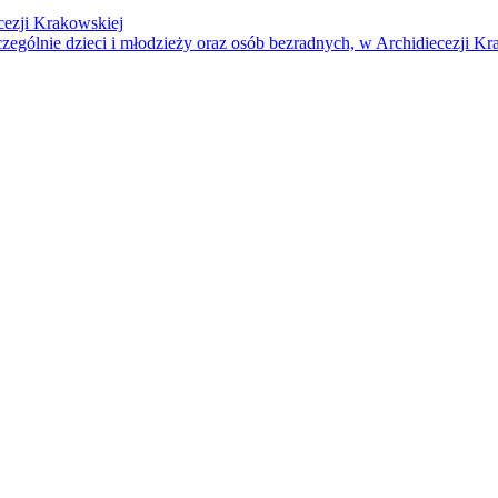
cezji Krakowskiej
czególnie dzieci i młodzieży oraz osób bezradnych, w Archidiecezji Kr