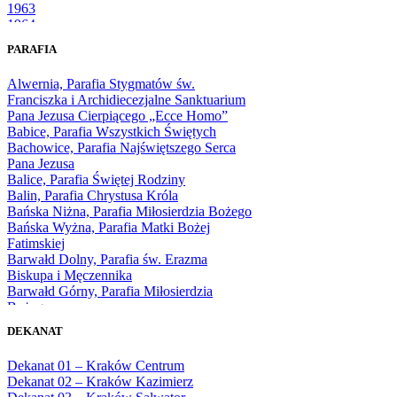
1963
1964
1965
PARAFIA
1966
1967
Alwernia, Parafia Stygmatów św.
1968
Franciszka i Archidiecezjalne Sanktuarium
1969
Pana Jezusa Cierpiącego „Ecce Homo”
1970
Babice, Parafia Wszystkich Świętych
1971
Bachowice, Parafia Najświętszego Serca
1972
Pana Jezusa
1973
Balice, Parafia Świętej Rodziny
1974
Balin, Parafia Chrystusa Króla
1975
Bańska Niżna, Parafia Miłosierdzia Bożego
1976
Bańska Wyżna, Parafia Matki Bożej
1977
Fatimskiej
1978
Barwałd Dolny, Parafia św. Erazma
1979
Biskupa i Męczennika
1980
Barwałd Górny, Parafia Miłosierdzia
1981
Bożego
1982
Bębło, Parafia Miłosierdzia Bożego
1983
DEKANAT
Bęczarka, Parafia Matki Boskiej
1984
Częstochowskiej
1985
Dekanat 01 – Kraków Centrum
Będkowice, Parafia Najświętszej Maryi
1986
Dekanat 02 – Kraków Kazimierz
Panny Królowej
1987