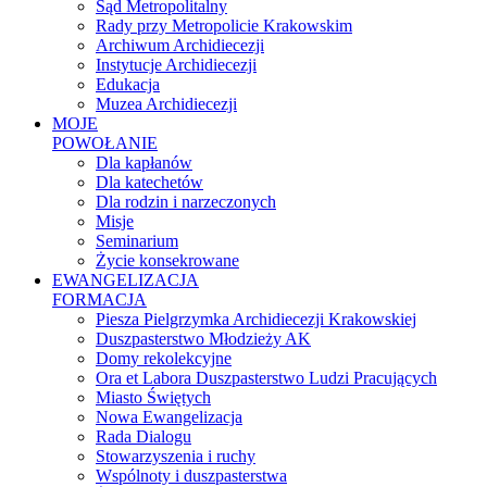
Sąd Metropolitalny
Rady przy Metropolicie Krakowskim
Archiwum Archidiecezji
Instytucje Archidiecezji
Edukacja
Muzea Archidiecezji
MOJE
POWOŁANIE
Dla kapłanów
Dla katechetów
Dla rodzin i narzeczonych
Misje
Seminarium
Życie konsekrowane
EWANGELIZACJA
FORMACJA
Piesza Pielgrzymka Archidiecezji Krakowskiej
Duszpasterstwo Młodzieży AK
Domy rekolekcyjne
Ora et Labora Duszpasterstwo Ludzi Pracujących
Miasto Świętych
Nowa Ewangelizacja
Rada Dialogu
Stowarzyszenia i ruchy
Wspólnoty i duszpasterstwa