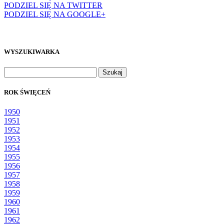
PODZIEL SIĘ NA TWITTER
PODZIEL SIĘ NA GOOGLE+
WYSZUKIWARKA
Szukaj:
ROK ŚWIĘCEŃ
1950
1951
1952
1953
1954
1955
1956
1957
1958
1959
1960
1961
1962