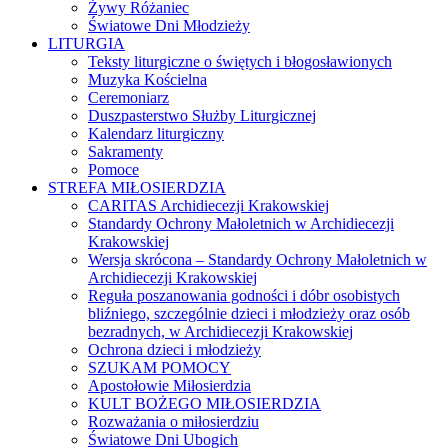
Żywy Różaniec
Światowe Dni Młodzieży
LITURGIA
Teksty liturgiczne o świętych i błogosławionych
Muzyka Kościelna
Ceremoniarz
Duszpasterstwo Służby Liturgicznej
Kalendarz liturgiczny
Sakramenty
Pomoce
STREFA MIŁOSIERDZIA
CARITAS Archidiecezji Krakowskiej
Standardy Ochrony Małoletnich w Archidiecezji
Krakowskiej
Wersja skrócona – Standardy Ochrony Małoletnich w
Archidiecezji Krakowskiej
Reguła poszanowania godności i dóbr osobistych
bliźniego, szczególnie dzieci i młodzieży oraz osób
bezradnych, w Archidiecezji Krakowskiej
Ochrona dzieci i młodzieży
SZUKAM POMOCY
Apostołowie Miłosierdzia
KULT BOŻEGO MIŁOSIERDZIA
Rozważania o miłosierdziu
Światowe Dni Ubogich