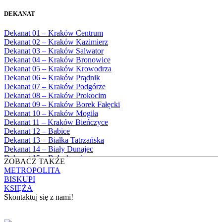
Bożego
1982
Bębło, Parafia Miłosierdzia Bożego
1983
DEKANAT
Bęczarka, Parafia Matki Boskiej
1984
Częstochowskiej
1985
Dekanat 01 – Kraków Centrum
Będkowice, Parafia Najświętszej Maryi
1986
Dekanat 02 – Kraków Kazimierz
Panny Królowej
1987
Dekanat 03 – Kraków Salwator
Białka Górna, Parafia Matki Bożej
1988
Dekanat 04 – Kraków Bronowice
Królowej Rodzin
1989
Dekanat 05 – Kraków Krowodrza
Białka Tatrzańska, Parafia Świętych
1990
Dekanat 06 – Kraków Prądnik
Apostołów Szymona i Judy Tadeusza
1991
Dekanat 07 – Kraków Podgórze
Biały Dunajec, Parafia Matki Bożej
1992
Dekanat 08 – Kraków Prokocim
Królowej Aniołów
1993
Dekanat 09 – Kraków Borek Fałęcki
Biały Kościół, Parafia św. Mikołaja
1994
Dekanat 10 – Kraków Mogiła
Bibice, Parafia Matki Bożej Nieustającej
1995
Dekanat 11 – Kraków Bieńczyce
Pomocy
1996
Dekanat 12 – Babice
Bieńkówka, Parafia Przenajświętszej Trójcy
1997
Dekanat 13 – Białka Tatrzańska
Biertowice, Parafia Matki Bożej
1998
Dekanat 14 – Biały Dunajec
Różańcowej
1999
Dekanat 15 – Bolechowice
Biórków Wielki, Parafia Wniebowzięcia
ZOBACZ TAKŻE
2000
Dekanat 16 – Chrzanów
NMP
METROPOLITA
2001
Dekanat 17 – Czarny Dunajec
Biskupice, Parafia św. Marcina
BISKUPI
2002
Dekanat 18 – Czernichów
Bobrek, Parafia Przenajświętszej Trójcy
KSIĘŻA
2003
Dekanat 19 – Dobczyce
Bodzanów, Parafia Świętych Apostołów
Skontaktuj się z nami!
2004
Dekanat 20 – Jabłonka
Piotra i Pawła
2005
Dekanat 21 – Jordanów
Bolechowice, Parafia Świętych Apostołów
KONTAKT
2006
Dekanat 22 – Kalwaria