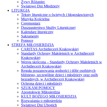
Żywy Różaniec
Światowe Dni Młodzieży
LITURGIA
Teksty liturgiczne o świętych i błogosławionych
Muzyka Kościelna
Ceremoniarz
Duszpasterstwo Służby Liturgicznej
Kalendarz liturgiczny
Sakramenty
Pomoce
STREFA MIŁOSIERDZIA
CARITAS Archidiecezji Krakowskiej
Standardy Ochrony Małoletnich w Archidiecezji
Krakowskiej
Wersja skrócona – Standardy Ochrony Małoletnich w
Archidiecezji Krakowskiej
Reguła poszanowania godności i dóbr osobistych
bliźniego, szczególnie dzieci i młodzieży oraz osób
bezradnych, w Archidiecezji Krakowskiej
Ochrona dzieci i młodzieży
SZUKAM POMOCY
Apostołowie Miłosierdzia
KULT BOŻEGO MIŁOSIERDZIA
Rozważania o miłosierdziu
Światowe Dni Ubogich