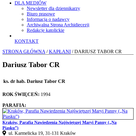
DLA MEDIÓW
Newsletter dla dziennikarzy
Biuro prasowe
Informacja o nadawcy
Archiwalna Strona Archidiecezji
Redakcje katolickie
KONTAKT
STRONA GŁÓWNA
/
KAPŁANI
/ DARIUSZ TABOR CR
Dariusz Tabor CR
ks. dr hab. Dariusz Tabor CR
ROK ŚWIĘCEŃ:
1994
PARAFIA:
Kraków, Parafia Nawiedzenia Najświętszej Maryi Panny („Na
Piasku”)
ul. Karmelicka 19, 31‑131 Kraków