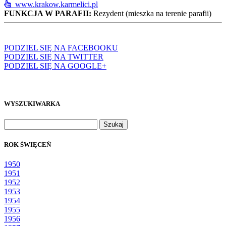
www.krakow.karmelici.pl
FUNKCJA W PARAFII:
Rezydent (mieszka na terenie parafii)
PODZIEL SIĘ NA FACEBOOKU
PODZIEL SIĘ NA TWITTER
PODZIEL SIĘ NA GOOGLE+
WYSZUKIWARKA
Szukaj:
ROK ŚWIĘCEŃ
1950
1951
1952
1953
1954
1955
1956