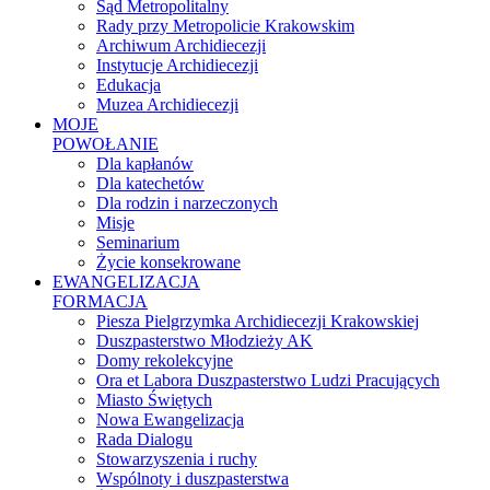
Sąd Metropolitalny
Rady przy Metropolicie Krakowskim
Archiwum Archidiecezji
Instytucje Archidiecezji
Edukacja
Muzea Archidiecezji
MOJE
POWOŁANIE
Dla kapłanów
Dla katechetów
Dla rodzin i narzeczonych
Misje
Seminarium
Życie konsekrowane
EWANGELIZACJA
FORMACJA
Piesza Pielgrzymka Archidiecezji Krakowskiej
Duszpasterstwo Młodzieży AK
Domy rekolekcyjne
Ora et Labora Duszpasterstwo Ludzi Pracujących
Miasto Świętych
Nowa Ewangelizacja
Rada Dialogu
Stowarzyszenia i ruchy
Wspólnoty i duszpasterstwa