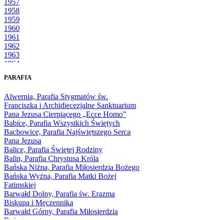
1957
1958
1959
1960
1961
1962
1963
1964
1965
PARAFIA
1966
1967
Alwernia, Parafia Stygmatów św.
1968
Franciszka i Archidiecezjalne Sanktuarium
1969
Pana Jezusa Cierpiącego „Ecce Homo”
1970
Babice, Parafia Wszystkich Świętych
1971
Bachowice, Parafia Najświętszego Serca
1972
Pana Jezusa
1973
Balice, Parafia Świętej Rodziny
1974
Balin, Parafia Chrystusa Króla
1975
Bańska Niżna, Parafia Miłosierdzia Bożego
1976
Bańska Wyżna, Parafia Matki Bożej
1977
Fatimskiej
1978
Barwałd Dolny, Parafia św. Erazma
1979
Biskupa i Męczennika
1980
Barwałd Górny, Parafia Miłosierdzia
1981