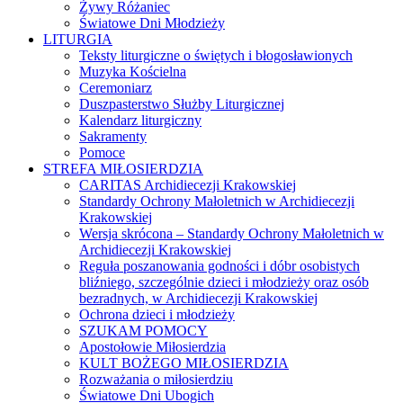
Żywy Różaniec
Światowe Dni Młodzieży
LITURGIA
Teksty liturgiczne o świętych i błogosławionych
Muzyka Kościelna
Ceremoniarz
Duszpasterstwo Służby Liturgicznej
Kalendarz liturgiczny
Sakramenty
Pomoce
STREFA MIŁOSIERDZIA
CARITAS Archidiecezji Krakowskiej
Standardy Ochrony Małoletnich w Archidiecezji
Krakowskiej
Wersja skrócona – Standardy Ochrony Małoletnich w
Archidiecezji Krakowskiej
Reguła poszanowania godności i dóbr osobistych
bliźniego, szczególnie dzieci i młodzieży oraz osób
bezradnych, w Archidiecezji Krakowskiej
Ochrona dzieci i młodzieży
SZUKAM POMOCY
Apostołowie Miłosierdzia
KULT BOŻEGO MIŁOSIERDZIA
Rozważania o miłosierdziu
Światowe Dni Ubogich