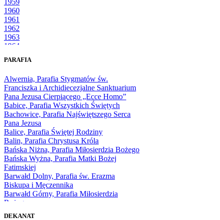
1959
1960
1961
1962
1963
1964
1965
PARAFIA
1966
1967
Alwernia, Parafia Stygmatów św.
1968
Franciszka i Archidiecezjalne Sanktuarium
1969
Pana Jezusa Cierpiącego „Ecce Homo”
1970
Babice, Parafia Wszystkich Świętych
1971
Bachowice, Parafia Najświętszego Serca
1972
Pana Jezusa
1973
Balice, Parafia Świętej Rodziny
1974
Balin, Parafia Chrystusa Króla
1975
Bańska Niżna, Parafia Miłosierdzia Bożego
1976
Bańska Wyżna, Parafia Matki Bożej
1977
Fatimskiej
1978
Barwałd Dolny, Parafia św. Erazma
1979
Biskupa i Męczennika
1980
Barwałd Górny, Parafia Miłosierdzia
1981
Bożego
1982
Bębło, Parafia Miłosierdzia Bożego
1983
DEKANAT