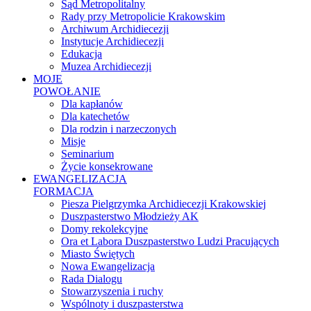
Sąd Metropolitalny
Rady przy Metropolicie Krakowskim
Archiwum Archidiecezji
Instytucje Archidiecezji
Edukacja
Muzea Archidiecezji
MOJE
POWOŁANIE
Dla kapłanów
Dla katechetów
Dla rodzin i narzeczonych
Misje
Seminarium
Życie konsekrowane
EWANGELIZACJA
FORMACJA
Piesza Pielgrzymka Archidiecezji Krakowskiej
Duszpasterstwo Młodzieży AK
Domy rekolekcyjne
Ora et Labora Duszpasterstwo Ludzi Pracujących
Miasto Świętych
Nowa Ewangelizacja
Rada Dialogu
Stowarzyszenia i ruchy
Wspólnoty i duszpasterstwa