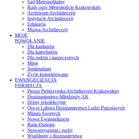
Sąd Metropolitalny
Rady przy Metropolicie Krakowskim
Archiwum Archidiecezji
Instytucje Archidiecezji
Edukacja
Muzea Archidiecezji
MOJE
POWOŁANIE
Dla kapłanów
Dla katechetów
Dla rodzin i narzeczonych
Misje
Seminarium
Życie konsekrowane
EWANGELIZACJA
FORMACJA
Piesza Pielgrzymka Archidiecezji Krakowskiej
Duszpasterstwo Młodzieży AK
Domy rekolekcyjne
Ora et Labora Duszpasterstwo Ludzi Pracujących
Miasto Świętych
Nowa Ewangelizacja
Rada Dialogu
Stowarzyszenia i ruchy
Wspólnoty i duszpasterstwa