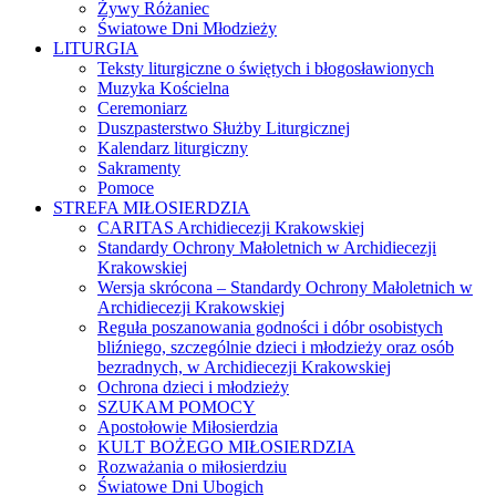
Żywy Różaniec
Światowe Dni Młodzieży
LITURGIA
Teksty liturgiczne o świętych i błogosławionych
Muzyka Kościelna
Ceremoniarz
Duszpasterstwo Służby Liturgicznej
Kalendarz liturgiczny
Sakramenty
Pomoce
STREFA MIŁOSIERDZIA
CARITAS Archidiecezji Krakowskiej
Standardy Ochrony Małoletnich w Archidiecezji
Krakowskiej
Wersja skrócona – Standardy Ochrony Małoletnich w
Archidiecezji Krakowskiej
Reguła poszanowania godności i dóbr osobistych
bliźniego, szczególnie dzieci i młodzieży oraz osób
bezradnych, w Archidiecezji Krakowskiej
Ochrona dzieci i młodzieży
SZUKAM POMOCY
Apostołowie Miłosierdzia
KULT BOŻEGO MIŁOSIERDZIA
Rozważania o miłosierdziu
Światowe Dni Ubogich