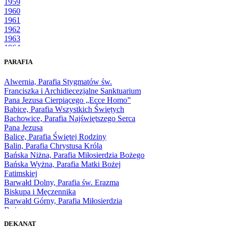
1959
1960
1961
1962
1963
1964
1965
PARAFIA
1966
1967
Alwernia, Parafia Stygmatów św.
1968
Franciszka i Archidiecezjalne Sanktuarium
1969
Pana Jezusa Cierpiącego „Ecce Homo”
1970
Babice, Parafia Wszystkich Świętych
1971
Bachowice, Parafia Najświętszego Serca
1972
Pana Jezusa
1973
Balice, Parafia Świętej Rodziny
1974
Balin, Parafia Chrystusa Króla
1975
Bańska Niżna, Parafia Miłosierdzia Bożego
1976
Bańska Wyżna, Parafia Matki Bożej
1977
Fatimskiej
1978
Barwałd Dolny, Parafia św. Erazma
1979
Biskupa i Męczennika
1980
Barwałd Górny, Parafia Miłosierdzia
1981
Bożego
1982
Bębło, Parafia Miłosierdzia Bożego
1983
DEKANAT