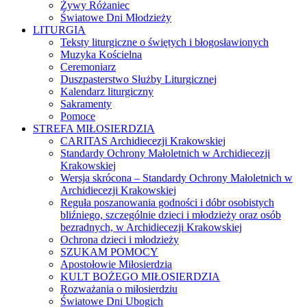
Żywy Różaniec
Światowe Dni Młodzieży
LITURGIA
Teksty liturgiczne o świętych i błogosławionych
Muzyka Kościelna
Ceremoniarz
Duszpasterstwo Służby Liturgicznej
Kalendarz liturgiczny
Sakramenty
Pomoce
STREFA MIŁOSIERDZIA
CARITAS Archidiecezji Krakowskiej
Standardy Ochrony Małoletnich w Archidiecezji
Krakowskiej
Wersja skrócona – Standardy Ochrony Małoletnich w
Archidiecezji Krakowskiej
Reguła poszanowania godności i dóbr osobistych
bliźniego, szczególnie dzieci i młodzieży oraz osób
bezradnych, w Archidiecezji Krakowskiej
Ochrona dzieci i młodzieży
SZUKAM POMOCY
Apostołowie Miłosierdzia
KULT BOŻEGO MIŁOSIERDZIA
Rozważania o miłosierdziu
Światowe Dni Ubogich