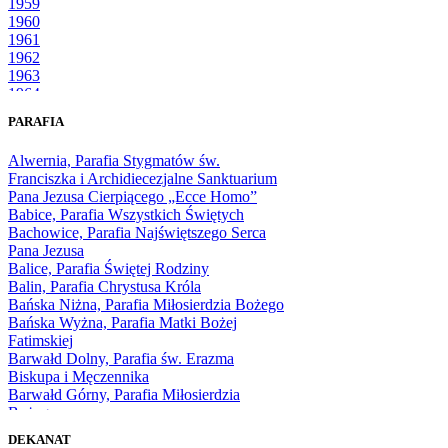
1959
1960
1961
1962
1963
1964
1965
PARAFIA
1966
1967
Alwernia, Parafia Stygmatów św.
1968
Franciszka i Archidiecezjalne Sanktuarium
1969
Pana Jezusa Cierpiącego „Ecce Homo”
1970
Babice, Parafia Wszystkich Świętych
1971
Bachowice, Parafia Najświętszego Serca
1972
Pana Jezusa
1973
Balice, Parafia Świętej Rodziny
1974
Balin, Parafia Chrystusa Króla
1975
Bańska Niżna, Parafia Miłosierdzia Bożego
1976
Bańska Wyżna, Parafia Matki Bożej
1977
Fatimskiej
1978
Barwałd Dolny, Parafia św. Erazma
1979
Biskupa i Męczennika
1980
Barwałd Górny, Parafia Miłosierdzia
1981
Bożego
1982
Bębło, Parafia Miłosierdzia Bożego
1983
DEKANAT