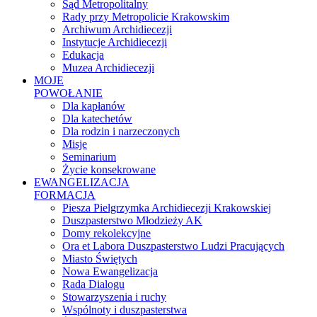
Sąd Metropolitalny
Rady przy Metropolicie Krakowskim
Archiwum Archidiecezji
Instytucje Archidiecezji
Edukacja
Muzea Archidiecezji
MOJE
POWOŁANIE
Dla kapłanów
Dla katechetów
Dla rodzin i narzeczonych
Misje
Seminarium
Życie konsekrowane
EWANGELIZACJA
FORMACJA
Piesza Pielgrzymka Archidiecezji Krakowskiej
Duszpasterstwo Młodzieży AK
Domy rekolekcyjne
Ora et Labora Duszpasterstwo Ludzi Pracujących
Miasto Świętych
Nowa Ewangelizacja
Rada Dialogu
Stowarzyszenia i ruchy
Wspólnoty i duszpasterstwa