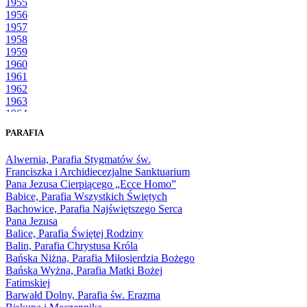
1955
1956
1957
1958
1959
1960
1961
1962
1963
1964
1965
PARAFIA
1966
1967
Alwernia, Parafia Stygmatów św.
1968
Franciszka i Archidiecezjalne Sanktuarium
1969
Pana Jezusa Cierpiącego „Ecce Homo”
1970
Babice, Parafia Wszystkich Świętych
1971
Bachowice, Parafia Najświętszego Serca
1972
Pana Jezusa
1973
Balice, Parafia Świętej Rodziny
1974
Balin, Parafia Chrystusa Króla
1975
Bańska Niżna, Parafia Miłosierdzia Bożego
1976
Bańska Wyżna, Parafia Matki Bożej
1977
Fatimskiej
1978
Barwałd Dolny, Parafia św. Erazma
1979