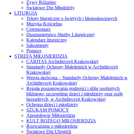
Żywy Różaniec
Światowe Dni Młodzieży
LITURGIA
Teksty liturgiczne o świętych i błogosławionych
Muzyka Kościelna
Ceremoniarz
Duszpasterstwo Służby Liturgicznej
Kalendarz liturgiczny
Sakramenty
Pomoce
STREFA MIŁOSIERDZIA
CARITAS Archidiecezji Krakowskiej
Standardy Ochrony Małoletnich w Archidiecezji
Krakowskiej
Wersja skrócona – Standardy Ochrony Małoletnich w
Archidiecezji Krakowskiej
Reguła poszanowania godności i dóbr osobistych
bliźniego, szczególnie dzieci i młodzieży oraz osób
bezradnych, w Archidiecezji Krakowskiej
Ochrona dzieci i młodzieży
SZUKAM POMOCY
Apostołowie Miłosierdzia
KULT BOŻEGO MIŁOSIERDZIA
Rozważania o miłosierdziu
Światowe Dni Ubogich