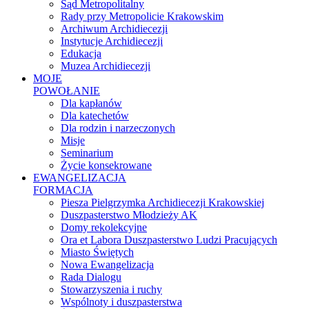
Sąd Metropolitalny
Rady przy Metropolicie Krakowskim
Archiwum Archidiecezji
Instytucje Archidiecezji
Edukacja
Muzea Archidiecezji
MOJE
POWOŁANIE
Dla kapłanów
Dla katechetów
Dla rodzin i narzeczonych
Misje
Seminarium
Życie konsekrowane
EWANGELIZACJA
FORMACJA
Piesza Pielgrzymka Archidiecezji Krakowskiej
Duszpasterstwo Młodzieży AK
Domy rekolekcyjne
Ora et Labora Duszpasterstwo Ludzi Pracujących
Miasto Świętych
Nowa Ewangelizacja
Rada Dialogu
Stowarzyszenia i ruchy
Wspólnoty i duszpasterstwa