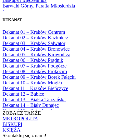
Biskupa i Męczennika
1980
Barwałd Górny, Parafia Miłosierdzia
1981
Bożego
1982
Bębło, Parafia Miłosierdzia Bożego
1983
DEKANAT
Bęczarka, Parafia Matki Boskiej
1984
Częstochowskiej
1985
Dekanat 01 – Kraków Centrum
Będkowice, Parafia Najświętszej Maryi
1986
Dekanat 02 – Kraków Kazimierz
Panny Królowej
1987
Dekanat 03 – Kraków Salwator
Białka Górna, Parafia Matki Bożej
1988
Dekanat 04 – Kraków Bronowice
Królowej Rodzin
1989
Dekanat 05 – Kraków Krowodrza
Białka Tatrzańska, Parafia Świętych
1990
Dekanat 06 – Kraków Prądnik
Apostołów Szymona i Judy Tadeusza
1991
Dekanat 07 – Kraków Podgórze
Biały Dunajec, Parafia Matki Bożej
1992
Dekanat 08 – Kraków Prokocim
Królowej Aniołów
1993
Dekanat 09 – Kraków Borek Fałęcki
Biały Kościół, Parafia św. Mikołaja
1994
Dekanat 10 – Kraków Mogiła
Bibice, Parafia Matki Bożej Nieustającej
1995
Dekanat 11 – Kraków Bieńczyce
Pomocy
1996
Dekanat 12 – Babice
Bieńkówka, Parafia Przenajświętszej Trójcy
1997
Dekanat 13 – Białka Tatrzańska
Biertowice, Parafia Matki Bożej
1998
Dekanat 14 – Biały Dunajec
Różańcowej
1999
Dekanat 15 – Bolechowice
Biórków Wielki, Parafia Wniebowzięcia
ZOBACZ TAKŻE
2000
Dekanat 16 – Chrzanów
NMP
METROPOLITA
2001
Dekanat 17 – Czarny Dunajec
Biskupice, Parafia św. Marcina
BISKUPI
2002
Dekanat 18 – Czernichów
Bobrek, Parafia Przenajświętszej Trójcy
KSIĘŻA
2003
Dekanat 19 – Dobczyce
Bodzanów, Parafia Świętych Apostołów
Skontaktuj się z nami!
2004
Dekanat 20 – Jabłonka