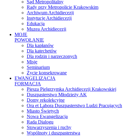
Sąd Metropolitalny
Rady przy Metropolicie Krakowskim
Archiwum Archidiecezji
Instytucje Archidiecezji
Edukacja
Muzea Archidiecezji
MOJE
POWOŁANIE
Dla kapłanów
Dla katechetów
Dla rodzin i narzeczonych
Misje
Seminarium
Życie konsekrowane
EWANGELIZACJA
FORMACJA
Piesza Pielgrzymka Archidiecezji Krakowskiej
Duszpasterstwo Młodzieży AK
Domy rekolekcyjne
Ora et Labora Duszpasterstwo Ludzi Pracujących
Miasto Świętych
Nowa Ewangelizacja
Rada Dialogu
Stowarzyszenia i ruchy
Wspólnoty i duszpasterstwa