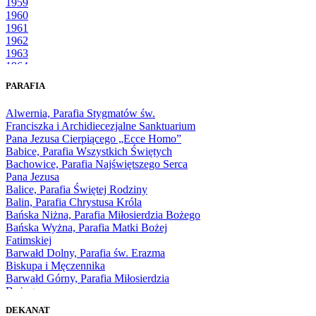
1959
1960
1961
1962
1963
1964
1965
PARAFIA
1966
1967
Alwernia, Parafia Stygmatów św.
1968
Franciszka i Archidiecezjalne Sanktuarium
1969
Pana Jezusa Cierpiącego „Ecce Homo”
1970
Babice, Parafia Wszystkich Świętych
1971
Bachowice, Parafia Najświętszego Serca
1972
Pana Jezusa
1973
Balice, Parafia Świętej Rodziny
1974
Balin, Parafia Chrystusa Króla
1975
Bańska Niżna, Parafia Miłosierdzia Bożego
1976
Bańska Wyżna, Parafia Matki Bożej
1977
Fatimskiej
1978
Barwałd Dolny, Parafia św. Erazma
1979
Biskupa i Męczennika
1980
Barwałd Górny, Parafia Miłosierdzia
1981
Bożego
1982
Bębło, Parafia Miłosierdzia Bożego
1983
DEKANAT