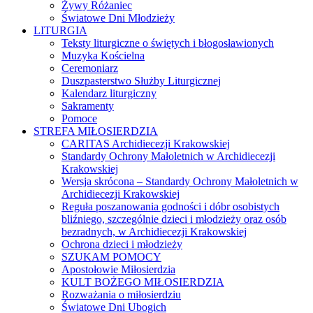
Żywy Różaniec
Światowe Dni Młodzieży
LITURGIA
Teksty liturgiczne o świętych i błogosławionych
Muzyka Kościelna
Ceremoniarz
Duszpasterstwo Służby Liturgicznej
Kalendarz liturgiczny
Sakramenty
Pomoce
STREFA MIŁOSIERDZIA
CARITAS Archidiecezji Krakowskiej
Standardy Ochrony Małoletnich w Archidiecezji
Krakowskiej
Wersja skrócona – Standardy Ochrony Małoletnich w
Archidiecezji Krakowskiej
Reguła poszanowania godności i dóbr osobistych
bliźniego, szczególnie dzieci i młodzieży oraz osób
bezradnych, w Archidiecezji Krakowskiej
Ochrona dzieci i młodzieży
SZUKAM POMOCY
Apostołowie Miłosierdzia
KULT BOŻEGO MIŁOSIERDZIA
Rozważania o miłosierdziu
Światowe Dni Ubogich