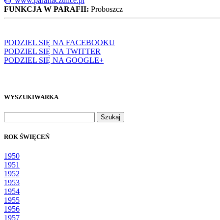
www.parafiaczulice.pl
FUNKCJA W PARAFII:
Proboszcz
PODZIEL SIĘ NA FACEBOOKU
PODZIEL SIĘ NA TWITTER
PODZIEL SIĘ NA GOOGLE+
WYSZUKIWARKA
Szukaj:
ROK ŚWIĘCEŃ
1950
1951
1952
1953
1954
1955
1956
1957