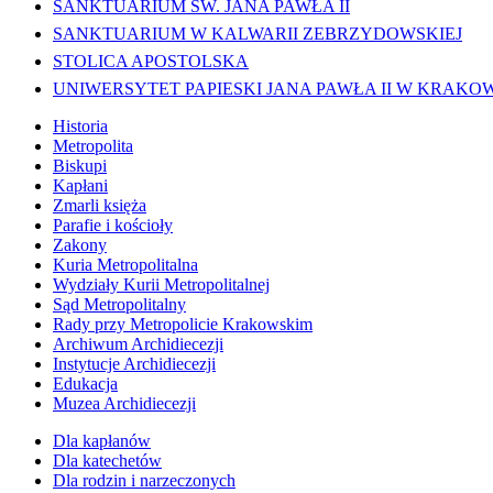
SANKTUARIUM ŚW. JANA PAWŁA II
SANKTUARIUM W KALWARII ZEBRZYDOWSKIEJ
STOLICA APOSTOLSKA
UNIWERSYTET PAPIESKI JANA PAWŁA II W KRAKO
Historia
Metropolita
Biskupi
Kapłani
Zmarli księża
Parafie i kościoły
Zakony
Kuria Metropolitalna
Wydziały Kurii Metropolitalnej
Sąd Metropolitalny
Rady przy Metropolicie Krakowskim
Archiwum Archidiecezji
Instytucje Archidiecezji
Edukacja
Muzea Archidiecezji
Dla kapłanów
Dla katechetów
Dla rodzin i narzeczonych