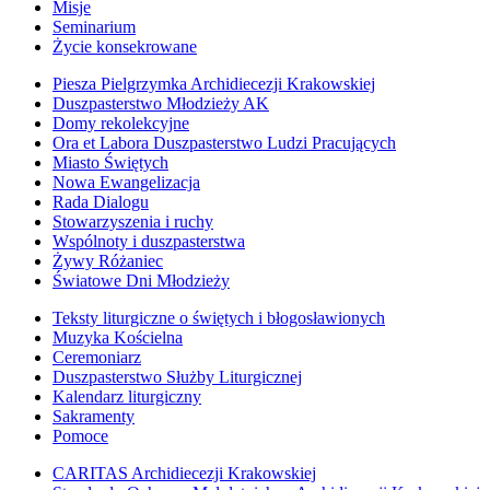
Misje
Seminarium
Życie konsekrowane
Piesza Pielgrzymka Archidiecezji Krakowskiej
Duszpasterstwo Młodzieży AK
Domy rekolekcyjne
Ora et Labora Duszpasterstwo Ludzi Pracujących
Miasto Świętych
Nowa Ewangelizacja
Rada Dialogu
Stowarzyszenia i ruchy
Wspólnoty i duszpasterstwa
Żywy Różaniec
Światowe Dni Młodzieży
Teksty liturgiczne o świętych i błogosławionych
Muzyka Kościelna
Ceremoniarz
Duszpasterstwo Służby Liturgicznej
Kalendarz liturgiczny
Sakramenty
Pomoce
CARITAS Archidiecezji Krakowskiej