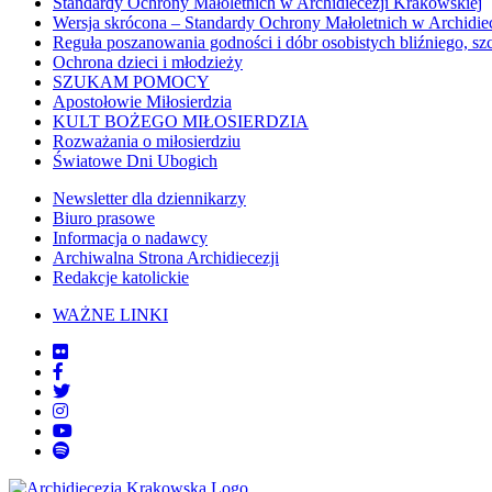
Standardy Ochrony Małoletnich w Archidiecezji Krakowskiej
Wersja skrócona – Standardy Ochrony Małoletnich w Archidie
Reguła poszanowania godności i dóbr osobistych bliźniego, sz
Ochrona dzieci i młodzieży
SZUKAM POMOCY
Apostołowie Miłosierdzia
KULT BOŻEGO MIŁOSIERDZIA
Rozważania o miłosierdziu
Światowe Dni Ubogich
Newsletter dla dziennikarzy
Biuro prasowe
Informacja o nadawcy
Archiwalna Strona Archidiecezji
Redakcje katolickie
WAŻNE LINKI