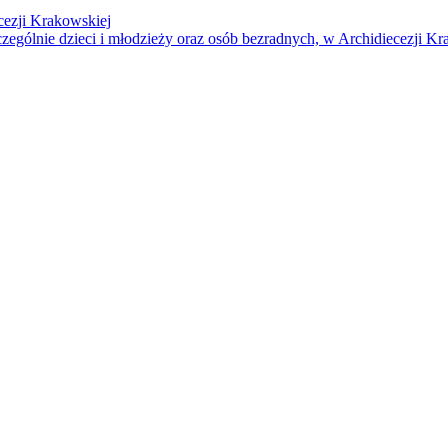
cezji Krakowskiej
czególnie dzieci i młodzieży oraz osób bezradnych, w Archidiecezji Kr