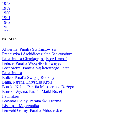
1958
1959
1960
1961
1962
1963
1964
1965
PARAFIA
1966
1967
Alwernia, Parafia Stygmatów św.
1968
Franciszka i Archidiecezjalne Sanktuarium
1969
Pana Jezusa Cierpiącego „Ecce Homo”
1970
Babice, Parafia Wszystkich Świętych
1971
Bachowice, Parafia Najświętszego Serca
1972
Pana Jezusa
1973
Balice, Parafia Świętej Rodziny
1974
Balin, Parafia Chrystusa Króla
1975
Bańska Niżna, Parafia Miłosierdzia Bożego
1976
Bańska Wyżna, Parafia Matki Bożej
1977
Fatimskiej
1978
Barwałd Dolny, Parafia św. Erazma
1979
Biskupa i Męczennika
1980
Barwałd Górny, Parafia Miłosierdzia
1981
Bożego
1982