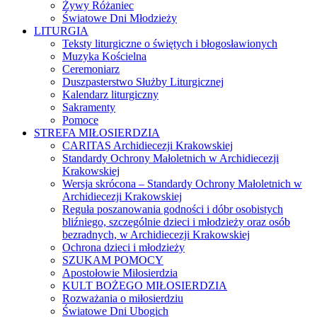
Żywy Różaniec
Światowe Dni Młodzieży
LITURGIA
Teksty liturgiczne o świętych i błogosławionych
Muzyka Kościelna
Ceremoniarz
Duszpasterstwo Służby Liturgicznej
Kalendarz liturgiczny
Sakramenty
Pomoce
STREFA MIŁOSIERDZIA
CARITAS Archidiecezji Krakowskiej
Standardy Ochrony Małoletnich w Archidiecezji
Krakowskiej
Wersja skrócona – Standardy Ochrony Małoletnich w
Archidiecezji Krakowskiej
Reguła poszanowania godności i dóbr osobistych
bliźniego, szczególnie dzieci i młodzieży oraz osób
bezradnych, w Archidiecezji Krakowskiej
Ochrona dzieci i młodzieży
SZUKAM POMOCY
Apostołowie Miłosierdzia
KULT BOŻEGO MIŁOSIERDZIA
Rozważania o miłosierdziu
Światowe Dni Ubogich