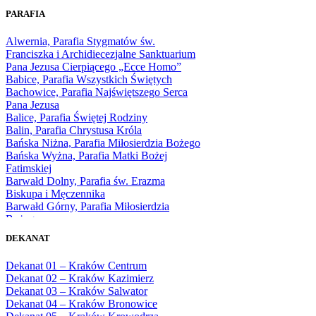
1965
PARAFIA
1966
1967
Alwernia, Parafia Stygmatów św.
1968
Franciszka i Archidiecezjalne Sanktuarium
1969
Pana Jezusa Cierpiącego „Ecce Homo”
1970
Babice, Parafia Wszystkich Świętych
1971
Bachowice, Parafia Najświętszego Serca
1972
Pana Jezusa
1973
Balice, Parafia Świętej Rodziny
1974
Balin, Parafia Chrystusa Króla
1975
Bańska Niżna, Parafia Miłosierdzia Bożego
1976
Bańska Wyżna, Parafia Matki Bożej
1977
Fatimskiej
1978
Barwałd Dolny, Parafia św. Erazma
1979
Biskupa i Męczennika
1980
Barwałd Górny, Parafia Miłosierdzia
1981
Bożego
1982
Bębło, Parafia Miłosierdzia Bożego
1983
DEKANAT
Bęczarka, Parafia Matki Boskiej
1984
Częstochowskiej
1985
Dekanat 01 – Kraków Centrum
Będkowice, Parafia Najświętszej Maryi
1986
Dekanat 02 – Kraków Kazimierz
Panny Królowej
1987
Dekanat 03 – Kraków Salwator
Białka Górna, Parafia Matki Bożej
1988
Dekanat 04 – Kraków Bronowice
Królowej Rodzin
1989