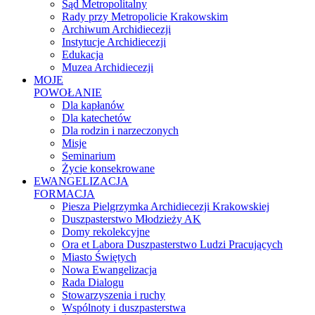
Sąd Metropolitalny
Rady przy Metropolicie Krakowskim
Archiwum Archidiecezji
Instytucje Archidiecezji
Edukacja
Muzea Archidiecezji
MOJE
POWOŁANIE
Dla kapłanów
Dla katechetów
Dla rodzin i narzeczonych
Misje
Seminarium
Życie konsekrowane
EWANGELIZACJA
FORMACJA
Piesza Pielgrzymka Archidiecezji Krakowskiej
Duszpasterstwo Młodzieży AK
Domy rekolekcyjne
Ora et Labora Duszpasterstwo Ludzi Pracujących
Miasto Świętych
Nowa Ewangelizacja
Rada Dialogu
Stowarzyszenia i ruchy
Wspólnoty i duszpasterstwa