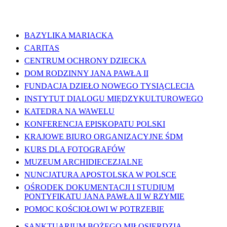
WAŻNE LINKI
BAZYLIKA MARIACKA
CARITAS
CENTRUM OCHRONY DZIECKA
DOM RODZINNY JANA PAWŁA II
FUNDACJA DZIEŁO NOWEGO TYSIĄCLECIA
INSTYTUT DIALOGU MIĘDZYKULTUROWEGO
KATEDRA NA WAWELU
KONFERENCJA EPISKOPATU POLSKI
KRAJOWE BIURO ORGANIZACYJNE ŚDM
KURS DLA FOTOGRAFÓW
MUZEUM ARCHIDIECEZJALNE
NUNCJATURA APOSTOLSKA W POLSCE
OŚRODEK DOKUMENTACJI I STUDIUM
PONTYFIKATU JANA PAWŁA II W RZYMIE
POMOC KOŚCIOŁOWI W POTRZEBIE
SANKTUARIUM BOŻEGO MIŁOSIERDZIA