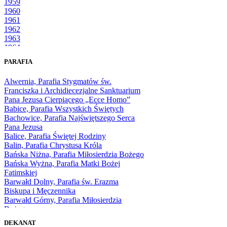
1959
1960
1961
1962
1963
1964
1965
PARAFIA
1966
1967
Alwernia, Parafia Stygmatów św.
1968
Franciszka i Archidiecezjalne Sanktuarium
1969
Pana Jezusa Cierpiącego „Ecce Homo”
1970
Babice, Parafia Wszystkich Świętych
1971
Bachowice, Parafia Najświętszego Serca
1972
Pana Jezusa
1973
Balice, Parafia Świętej Rodziny
1974
Balin, Parafia Chrystusa Króla
1975
Bańska Niżna, Parafia Miłosierdzia Bożego
1976
Bańska Wyżna, Parafia Matki Bożej
1977
Fatimskiej
1978
Barwałd Dolny, Parafia św. Erazma
1979
Biskupa i Męczennika
1980
Barwałd Górny, Parafia Miłosierdzia
1981
Bożego
1982
Bębło, Parafia Miłosierdzia Bożego
1983
DEKANAT