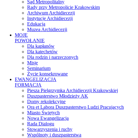
Sąd Metropolitalny
Rady przy Metropolicie Krakowskim
Archiwum Archidiecezji
Instytucje Archidiecezji
Edukacja
Muzea Archidiecezji
MOJE
POWOŁANIE
Dla kapłanów
Dla katechetów
Dla rodzin i narzeczonych
Misje
Seminarium
Życie konsekrowane
EWANGELIZACJA
FORMACJA
Piesza Pielgrzymka Archidiecezji Krakowskiej
Duszpasterstwo Młodzieży AK
Domy rekolekcyjne
Ora et Labora Duszpasterstwo Ludzi Pracujących
Miasto Świętych
Nowa Ewangelizacja
Rada Dialogu
Stowarzyszenia i ruchy
Wspólnoty i duszpasterstwa