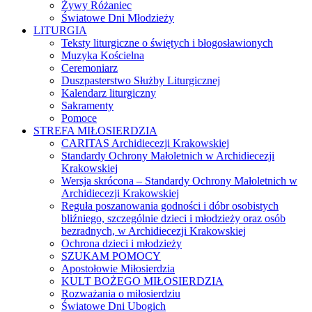
Żywy Różaniec
Światowe Dni Młodzieży
LITURGIA
Teksty liturgiczne o świętych i błogosławionych
Muzyka Kościelna
Ceremoniarz
Duszpasterstwo Służby Liturgicznej
Kalendarz liturgiczny
Sakramenty
Pomoce
STREFA MIŁOSIERDZIA
CARITAS Archidiecezji Krakowskiej
Standardy Ochrony Małoletnich w Archidiecezji
Krakowskiej
Wersja skrócona – Standardy Ochrony Małoletnich w
Archidiecezji Krakowskiej
Reguła poszanowania godności i dóbr osobistych
bliźniego, szczególnie dzieci i młodzieży oraz osób
bezradnych, w Archidiecezji Krakowskiej
Ochrona dzieci i młodzieży
SZUKAM POMOCY
Apostołowie Miłosierdzia
KULT BOŻEGO MIŁOSIERDZIA
Rozważania o miłosierdziu
Światowe Dni Ubogich