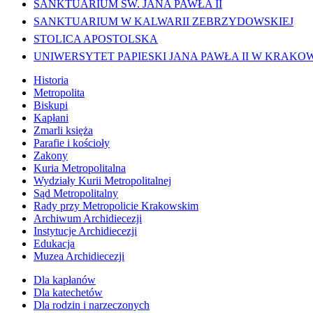
SANKTUARIUM ŚW. JANA PAWŁA II
SANKTUARIUM W KALWARII ZEBRZYDOWSKIEJ
STOLICA APOSTOLSKA
UNIWERSYTET PAPIESKI JANA PAWŁA II W KRAKO
Historia
Metropolita
Biskupi
Kapłani
Zmarli księża
Parafie i kościoły
Zakony
Kuria Metropolitalna
Wydziały Kurii Metropolitalnej
Sąd Metropolitalny
Rady przy Metropolicie Krakowskim
Archiwum Archidiecezji
Instytucje Archidiecezji
Edukacja
Muzea Archidiecezji
Dla kapłanów
Dla katechetów
Dla rodzin i narzeczonych