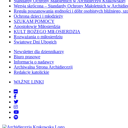
Standardy Ochrony Małoletnich w Archidiecezji Krakowskiej
Wersja skrócona – Standardy Ochrony Małoletnich w Archidie
Reguła poszanowania godności i dóbr osobistych bliźniego, sz
Ochrona dzieci i młodzieży
SZUKAM POMOCY
Apostołowie Miłosierdzia
KULT BOŻEGO MIŁOSIERDZIA
Rozważania o miłosierdziu
Światowe Dni Ubogich
Newsletter dla dziennikarzy
Biuro prasowe
Informacja o nadawcy
Archiwalna Strona Archidiecezji
Redakcje katolickie
WAŻNE LINKI