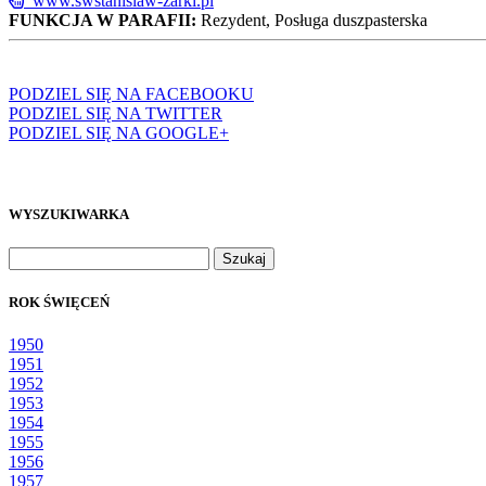
www.swstanislaw-zarki.pl
FUNKCJA W PARAFII:
Rezydent, Posługa duszpasterska
PODZIEL SIĘ NA FACEBOOKU
PODZIEL SIĘ NA TWITTER
PODZIEL SIĘ NA GOOGLE+
WYSZUKIWARKA
Szukaj:
ROK ŚWIĘCEŃ
1950
1951
1952
1953
1954
1955
1956
1957