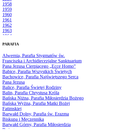
1958
1959
1960
1961
1962
1963
1964
1965
PARAFIA
1966
1967
Alwernia, Parafia Stygmatów św.
1968
Franciszka i Archidiecezjalne Sanktuarium
1969
Pana Jezusa Cierpiącego „Ecce Homo”
1970
Babice, Parafia Wszystkich Świętych
1971
Bachowice, Parafia Najświętszego Serca
1972
Pana Jezusa
1973
Balice, Parafia Świętej Rodziny
1974
Balin, Parafia Chrystusa Króla
1975
Bańska Niżna, Parafia Miłosierdzia Bożego
1976
Bańska Wyżna, Parafia Matki Bożej
1977
Fatimskiej
1978
Barwałd Dolny, Parafia św. Erazma
1979
Biskupa i Męczennika
1980
Barwałd Górny, Parafia Miłosierdzia
1981
Bożego
1982