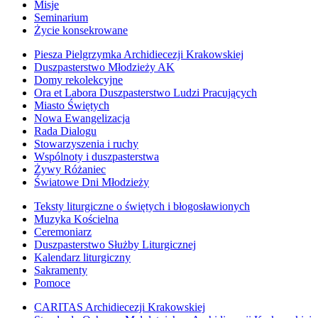
Misje
Seminarium
Życie konsekrowane
Piesza Pielgrzymka Archidiecezji Krakowskiej
Duszpasterstwo Młodzieży AK
Domy rekolekcyjne
Ora et Labora Duszpasterstwo Ludzi Pracujących
Miasto Świętych
Nowa Ewangelizacja
Rada Dialogu
Stowarzyszenia i ruchy
Wspólnoty i duszpasterstwa
Żywy Różaniec
Światowe Dni Młodzieży
Teksty liturgiczne o świętych i błogosławionych
Muzyka Kościelna
Ceremoniarz
Duszpasterstwo Służby Liturgicznej
Kalendarz liturgiczny
Sakramenty
Pomoce
CARITAS Archidiecezji Krakowskiej