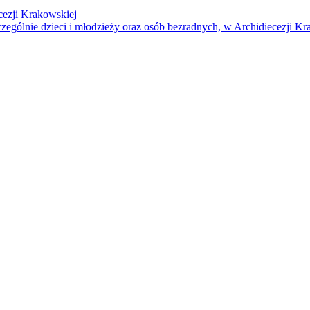
cezji Krakowskiej
czególnie dzieci i młodzieży oraz osób bezradnych, w Archidiecezji Kr