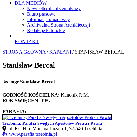
DLA MEDIÓW
Newsletter dla dziennikarzy
Biuro prasowe
Informacja o nadawcy
Archiwalna Strona Archidiecezji
Redakcje katolickie
KONTAKT
STRONA GŁÓWNA
/
KAPŁANI
/ STANISŁAW BERCAL
Stanisław Bercal
ks. mgr Stanisław Bercal
GODNOŚĆ KOŚCIELNA:
Kanonik R.M.
ROK ŚWIĘCEŃ:
1987
PARAFIA:
Trzebinia, Parafia Świętych Apostołów Piotra i Pawła
ul. Ks. Hm. Mariana Luzara 1, 32-540 Trzebinia
www.parafia.trzebinia.pl