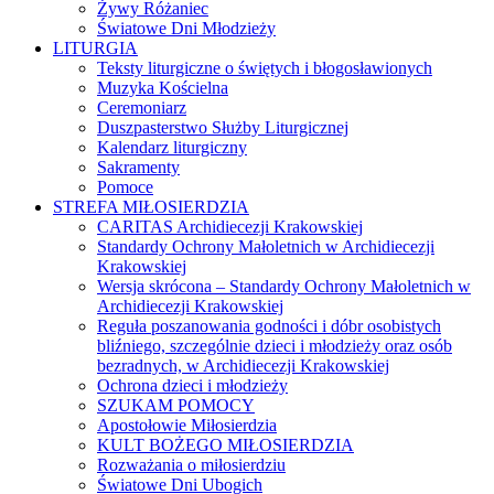
Żywy Różaniec
Światowe Dni Młodzieży
LITURGIA
Teksty liturgiczne o świętych i błogosławionych
Muzyka Kościelna
Ceremoniarz
Duszpasterstwo Służby Liturgicznej
Kalendarz liturgiczny
Sakramenty
Pomoce
STREFA MIŁOSIERDZIA
CARITAS Archidiecezji Krakowskiej
Standardy Ochrony Małoletnich w Archidiecezji
Krakowskiej
Wersja skrócona – Standardy Ochrony Małoletnich w
Archidiecezji Krakowskiej
Reguła poszanowania godności i dóbr osobistych
bliźniego, szczególnie dzieci i młodzieży oraz osób
bezradnych, w Archidiecezji Krakowskiej
Ochrona dzieci i młodzieży
SZUKAM POMOCY
Apostołowie Miłosierdzia
KULT BOŻEGO MIŁOSIERDZIA
Rozważania o miłosierdziu
Światowe Dni Ubogich