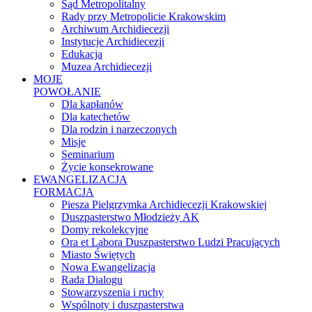
Sąd Metropolitalny
Rady przy Metropolicie Krakowskim
Archiwum Archidiecezji
Instytucje Archidiecezji
Edukacja
Muzea Archidiecezji
MOJE
POWOŁANIE
Dla kapłanów
Dla katechetów
Dla rodzin i narzeczonych
Misje
Seminarium
Życie konsekrowane
EWANGELIZACJA
FORMACJA
Piesza Pielgrzymka Archidiecezji Krakowskiej
Duszpasterstwo Młodzieży AK
Domy rekolekcyjne
Ora et Labora Duszpasterstwo Ludzi Pracujących
Miasto Świętych
Nowa Ewangelizacja
Rada Dialogu
Stowarzyszenia i ruchy
Wspólnoty i duszpasterstwa