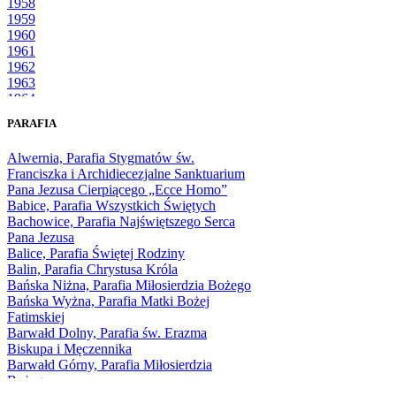
1958
1959
1960
1961
1962
1963
1964
1965
PARAFIA
1966
1967
Alwernia, Parafia Stygmatów św.
1968
Franciszka i Archidiecezjalne Sanktuarium
1969
Pana Jezusa Cierpiącego „Ecce Homo”
1970
Babice, Parafia Wszystkich Świętych
1971
Bachowice, Parafia Najświętszego Serca
1972
Pana Jezusa
1973
Balice, Parafia Świętej Rodziny
1974
Balin, Parafia Chrystusa Króla
1975
Bańska Niżna, Parafia Miłosierdzia Bożego
1976
Bańska Wyżna, Parafia Matki Bożej
1977
Fatimskiej
1978
Barwałd Dolny, Parafia św. Erazma
1979
Biskupa i Męczennika
1980
Barwałd Górny, Parafia Miłosierdzia
1981
Bożego
1982