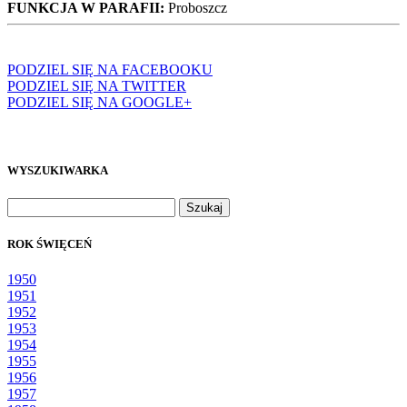
FUNKCJA W PARAFII:
Proboszcz
PODZIEL SIĘ NA FACEBOOKU
PODZIEL SIĘ NA TWITTER
PODZIEL SIĘ NA GOOGLE+
WYSZUKIWARKA
Szukaj:
ROK ŚWIĘCEŃ
1950
1951
1952
1953
1954
1955
1956
1957