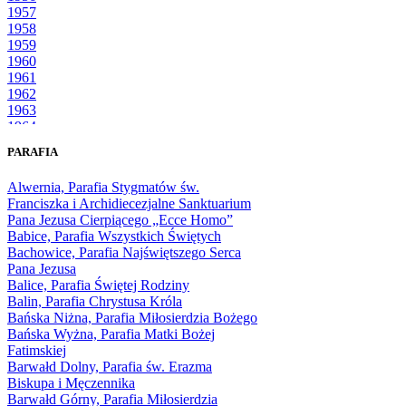
1957
1958
1959
1960
1961
1962
1963
1964
1965
PARAFIA
1966
1967
Alwernia, Parafia Stygmatów św.
1968
Franciszka i Archidiecezjalne Sanktuarium
1969
Pana Jezusa Cierpiącego „Ecce Homo”
1970
Babice, Parafia Wszystkich Świętych
1971
Bachowice, Parafia Najświętszego Serca
1972
Pana Jezusa
1973
Balice, Parafia Świętej Rodziny
1974
Balin, Parafia Chrystusa Króla
1975
Bańska Niżna, Parafia Miłosierdzia Bożego
1976
Bańska Wyżna, Parafia Matki Bożej
1977
Fatimskiej
1978
Barwałd Dolny, Parafia św. Erazma
1979
Biskupa i Męczennika
1980
Barwałd Górny, Parafia Miłosierdzia
1981