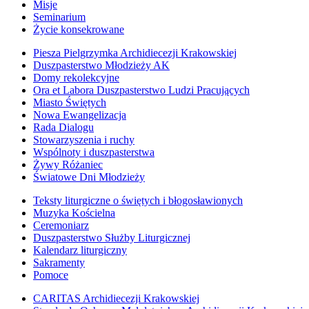
Misje
Seminarium
Życie konsekrowane
Piesza Pielgrzymka Archidiecezji Krakowskiej
Duszpasterstwo Młodzieży AK
Domy rekolekcyjne
Ora et Labora Duszpasterstwo Ludzi Pracujących
Miasto Świętych
Nowa Ewangelizacja
Rada Dialogu
Stowarzyszenia i ruchy
Wspólnoty i duszpasterstwa
Żywy Różaniec
Światowe Dni Młodzieży
Teksty liturgiczne o świętych i błogosławionych
Muzyka Kościelna
Ceremoniarz
Duszpasterstwo Służby Liturgicznej
Kalendarz liturgiczny
Sakramenty
Pomoce
CARITAS Archidiecezji Krakowskiej