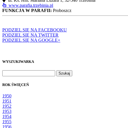
ul. Ks. Hm. Mariana Luzara 1, 32-540 Trzebinia
www.parafia.trzebinia.pl
FUNKCJA W PARAFII:
Proboszcz
PODZIEL SIĘ NA FACEBOOKU
PODZIEL SIĘ NA TWITTER
PODZIEL SIĘ NA GOOGLE+
WYSZUKIWARKA
Szukaj:
ROK ŚWIĘCEŃ
1950
1951
1952
1953
1954
1955
1956