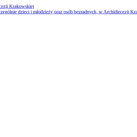
cezji Krakowskiej
czególnie dzieci i młodzieży oraz osób bezradnych, w Archidiecezji Kr