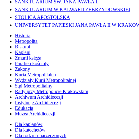
SANKTUARIUM ŚW. JANA PAWŁA II
SANKTUARIUM W KALWARII ZEBRZYDOWSKIEJ
STOLICA APOSTOLSKA
UNIWERSYTET PAPIESKI JANA PAWŁA II W KRAKO
Historia
Metropolita
Biskupi
Kapłani
Zmarli księża
Parafie i kościoły
Zakony
Kuria Metropolitalna
Wydziały Kurii Metropolitalnej
Sąd Metropolitalny
Rady przy Metropolicie Krakowskim
Archiwum Archidiecezji
Instytucje Archidiecezji
Edukacja
Muzea Archidiecezji
Dla kapłanów
Dla katechetów
Dla rodzin i narzeczonych