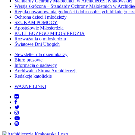
Standardy Ochrony Małoletnich w Archidiecezji Krakowskiej
Wersja skrócona – Standardy Ochrony Małoletnich w Archidie
Reguła poszanowania godności i dóbr osobistych bliźniego, sz
Ochrona dzieci i młodzieży
SZUKAM POMOCY
Apostołowie Miłosierdzia
KULT BOŻEGO MIŁOSIERDZIA
Rozważania o miłosierdziu
Światowe Dni Ubogich
Newsletter dla dziennikarzy
Biuro prasowe
Informacja o nadawcy
Archiwalna Strona Archidiecezji
Redakcje katolickie
WAŻNE LINKI