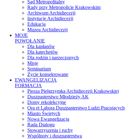
Sąd Metropolitalny
Rady przy Metropolicie Krakowskim
Archiwum Archidiecezji
Instytucje Archidiecezji
Edukacja
Muzea Archidiecezji
MOJE
POWOŁANIE
Dla kapłanów
Dla katechetów
Dla rodzin i narzeczonych
Misje
Seminarium
Życie konsekrowane
EWANGELIZACJA
FORMACJA
Piesza Pielgrzymka Archidiecezji Krakowskiej
Duszpasterstwo Młodzieży AK
Domy rekolekcyjne
Ora et Labora Duszpasterstwo Ludzi Pracujących
Miasto Świętych
Nowa Ewangelizacja
Rada Dialogu
Stowarzyszenia i ruchy
Wspólnoty i duszpasterstwa