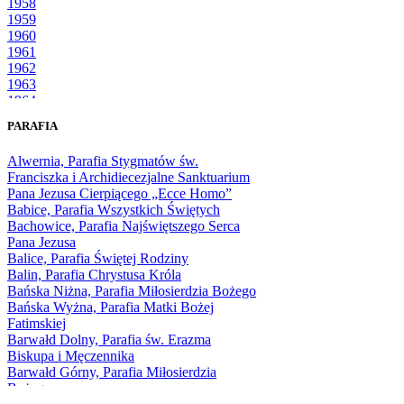
1958
1959
1960
1961
1962
1963
1964
1965
PARAFIA
1966
1967
Alwernia, Parafia Stygmatów św.
1968
Franciszka i Archidiecezjalne Sanktuarium
1969
Pana Jezusa Cierpiącego „Ecce Homo”
1970
Babice, Parafia Wszystkich Świętych
1971
Bachowice, Parafia Najświętszego Serca
1972
Pana Jezusa
1973
Balice, Parafia Świętej Rodziny
1974
Balin, Parafia Chrystusa Króla
1975
Bańska Niżna, Parafia Miłosierdzia Bożego
1976
Bańska Wyżna, Parafia Matki Bożej
1977
Fatimskiej
1978
Barwałd Dolny, Parafia św. Erazma
1979
Biskupa i Męczennika
1980
Barwałd Górny, Parafia Miłosierdzia
1981
Bożego
1982