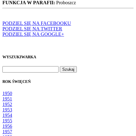
FUNKCJA W PARAFII:
Proboszcz
PODZIEL SIĘ NA FACEBOOKU
PODZIEL SIĘ NA TWITTER
PODZIEL SIĘ NA GOOGLE+
WYSZUKIWARKA
Szukaj:
ROK ŚWIĘCEŃ
1950
1951
1952
1953
1954
1955
1956
1957