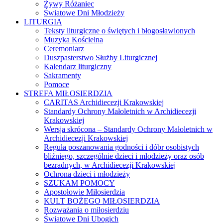
Żywy Różaniec
Światowe Dni Młodzieży
LITURGIA
Teksty liturgiczne o świętych i błogosławionych
Muzyka Kościelna
Ceremoniarz
Duszpasterstwo Służby Liturgicznej
Kalendarz liturgiczny
Sakramenty
Pomoce
STREFA MIŁOSIERDZIA
CARITAS Archidiecezji Krakowskiej
Standardy Ochrony Małoletnich w Archidiecezji
Krakowskiej
Wersja skrócona – Standardy Ochrony Małoletnich w
Archidiecezji Krakowskiej
Reguła poszanowania godności i dóbr osobistych
bliźniego, szczególnie dzieci i młodzieży oraz osób
bezradnych, w Archidiecezji Krakowskiej
Ochrona dzieci i młodzieży
SZUKAM POMOCY
Apostołowie Miłosierdzia
KULT BOŻEGO MIŁOSIERDZIA
Rozważania o miłosierdziu
Światowe Dni Ubogich