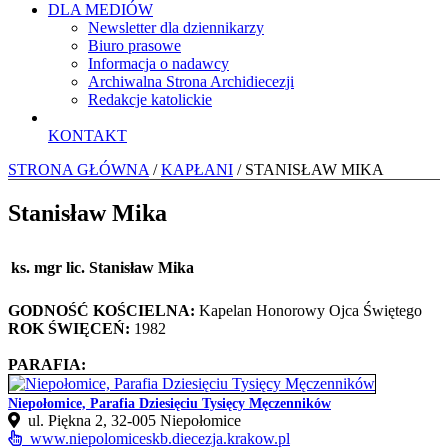
DLA MEDIÓW
Newsletter dla dziennikarzy
Biuro prasowe
Informacja o nadawcy
Archiwalna Strona Archidiecezji
Redakcje katolickie
KONTAKT
STRONA GŁÓWNA
/
KAPŁANI
/ STANISŁAW MIKA
Stanisław Mika
ks. mgr lic. Stanisław Mika
GODNOŚĆ KOŚCIELNA:
Kapelan Honorowy Ojca Świętego
ROK ŚWIĘCEŃ:
1982
PARAFIA:
Niepołomice, Parafia Dziesięciu Tysięcy Męczenników
ul. Piękna 2, 32-005 Niepołomice
www.niepolomiceskb.diecezja.krakow.pl