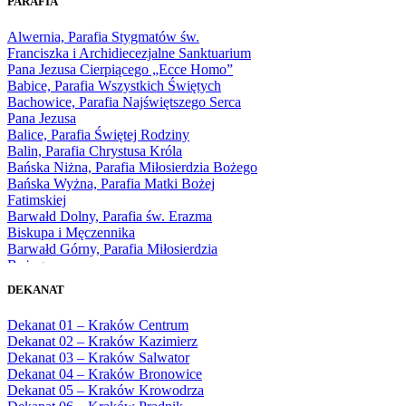
PARAFIA
1966
1967
Alwernia, Parafia Stygmatów św.
1968
Franciszka i Archidiecezjalne Sanktuarium
1969
Pana Jezusa Cierpiącego „Ecce Homo”
1970
Babice, Parafia Wszystkich Świętych
1971
Bachowice, Parafia Najświętszego Serca
1972
Pana Jezusa
1973
Balice, Parafia Świętej Rodziny
1974
Balin, Parafia Chrystusa Króla
1975
Bańska Niżna, Parafia Miłosierdzia Bożego
1976
Bańska Wyżna, Parafia Matki Bożej
1977
Fatimskiej
1978
Barwałd Dolny, Parafia św. Erazma
1979
Biskupa i Męczennika
1980
Barwałd Górny, Parafia Miłosierdzia
1981
Bożego
1982
Bębło, Parafia Miłosierdzia Bożego
1983
DEKANAT
Bęczarka, Parafia Matki Boskiej
1984
Częstochowskiej
1985
Dekanat 01 – Kraków Centrum
Będkowice, Parafia Najświętszej Maryi
1986
Dekanat 02 – Kraków Kazimierz
Panny Królowej
1987
Dekanat 03 – Kraków Salwator
Białka Górna, Parafia Matki Bożej
1988
Dekanat 04 – Kraków Bronowice
Królowej Rodzin
1989
Dekanat 05 – Kraków Krowodrza
Białka Tatrzańska, Parafia Świętych
1990