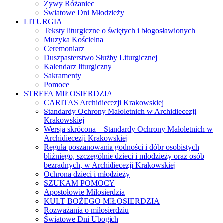
Żywy Różaniec
Światowe Dni Młodzieży
LITURGIA
Teksty liturgiczne o świętych i błogosławionych
Muzyka Kościelna
Ceremoniarz
Duszpasterstwo Służby Liturgicznej
Kalendarz liturgiczny
Sakramenty
Pomoce
STREFA MIŁOSIERDZIA
CARITAS Archidiecezji Krakowskiej
Standardy Ochrony Małoletnich w Archidiecezji
Krakowskiej
Wersja skrócona – Standardy Ochrony Małoletnich w
Archidiecezji Krakowskiej
Reguła poszanowania godności i dóbr osobistych
bliźniego, szczególnie dzieci i młodzieży oraz osób
bezradnych, w Archidiecezji Krakowskiej
Ochrona dzieci i młodzieży
SZUKAM POMOCY
Apostołowie Miłosierdzia
KULT BOŻEGO MIŁOSIERDZIA
Rozważania o miłosierdziu
Światowe Dni Ubogich