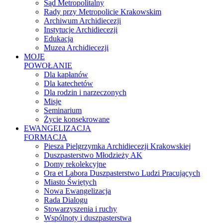
Sąd Metropolitalny
Rady przy Metropolicie Krakowskim
Archiwum Archidiecezji
Instytucje Archidiecezji
Edukacja
Muzea Archidiecezji
MOJE
POWOŁANIE
Dla kapłanów
Dla katechetów
Dla rodzin i narzeczonych
Misje
Seminarium
Życie konsekrowane
EWANGELIZACJA
FORMACJA
Piesza Pielgrzymka Archidiecezji Krakowskiej
Duszpasterstwo Młodzieży AK
Domy rekolekcyjne
Ora et Labora Duszpasterstwo Ludzi Pracujących
Miasto Świętych
Nowa Ewangelizacja
Rada Dialogu
Stowarzyszenia i ruchy
Wspólnoty i duszpasterstwa