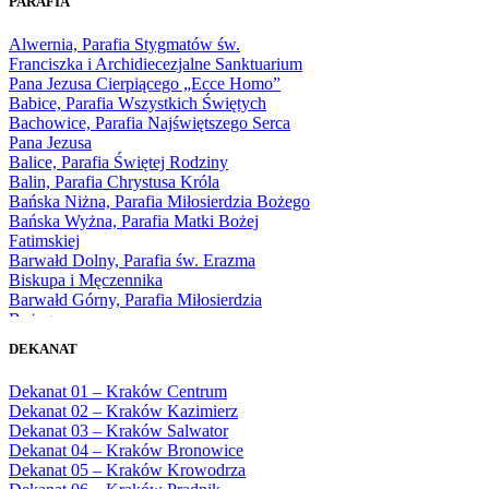
PARAFIA
1966
1967
Alwernia, Parafia Stygmatów św.
1968
Franciszka i Archidiecezjalne Sanktuarium
1969
Pana Jezusa Cierpiącego „Ecce Homo”
1970
Babice, Parafia Wszystkich Świętych
1971
Bachowice, Parafia Najświętszego Serca
1972
Pana Jezusa
1973
Balice, Parafia Świętej Rodziny
1974
Balin, Parafia Chrystusa Króla
1975
Bańska Niżna, Parafia Miłosierdzia Bożego
1976
Bańska Wyżna, Parafia Matki Bożej
1977
Fatimskiej
1978
Barwałd Dolny, Parafia św. Erazma
1979
Biskupa i Męczennika
1980
Barwałd Górny, Parafia Miłosierdzia
1981
Bożego
1982
Bębło, Parafia Miłosierdzia Bożego
1983
DEKANAT
Bęczarka, Parafia Matki Boskiej
1984
Częstochowskiej
1985
Dekanat 01 – Kraków Centrum
Będkowice, Parafia Najświętszej Maryi
1986
Dekanat 02 – Kraków Kazimierz
Panny Królowej
1987
Dekanat 03 – Kraków Salwator
Białka Górna, Parafia Matki Bożej
1988
Dekanat 04 – Kraków Bronowice
Królowej Rodzin
1989
Dekanat 05 – Kraków Krowodrza
Białka Tatrzańska, Parafia Świętych
1990