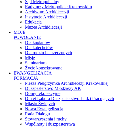
Sąd Metropolitalny
Rady przy Metropolicie Krakowskim
Archiwum Archidiecezji
Instytucje Archidiecezji
Edukacja
Muzea Archidiecezji
MOJE
POWOŁANIE
Dla kapłanów
Dla katechetów
Dla rodzin i narzeczonych
Misje
Seminarium
Życie konsekrowane
EWANGELIZACJA
FORMACJA
Piesza Pielgrzymka Archidiecezji Krakowskiej
Duszpasterstwo Młodzieży AK
Domy rekolekcyjne
Ora et Labora Duszpasterstwo Ludzi Pracujących
Miasto Świętych
Nowa Ewangelizacja
Rada Dialogu
Stowarzyszenia i ruchy
Wspólnoty i duszpasterstwa