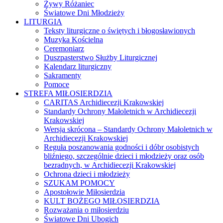
Żywy Różaniec
Światowe Dni Młodzieży
LITURGIA
Teksty liturgiczne o świętych i błogosławionych
Muzyka Kościelna
Ceremoniarz
Duszpasterstwo Służby Liturgicznej
Kalendarz liturgiczny
Sakramenty
Pomoce
STREFA MIŁOSIERDZIA
CARITAS Archidiecezji Krakowskiej
Standardy Ochrony Małoletnich w Archidiecezji
Krakowskiej
Wersja skrócona – Standardy Ochrony Małoletnich w
Archidiecezji Krakowskiej
Reguła poszanowania godności i dóbr osobistych
bliźniego, szczególnie dzieci i młodzieży oraz osób
bezradnych, w Archidiecezji Krakowskiej
Ochrona dzieci i młodzieży
SZUKAM POMOCY
Apostołowie Miłosierdzia
KULT BOŻEGO MIŁOSIERDZIA
Rozważania o miłosierdziu
Światowe Dni Ubogich