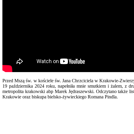
Przed Mszą św. w kościele św. Jana Chrzciciela w Krakowie-Zwierzyń
19 października 2024 roku, napełniła mnie smutkiem i żalem, z dru
metropolita krakowski abp Marek Jędraszewski. Odczytano także li
Krakowie oraz biskupa bielsko-żywieckiego Romana Pindla.