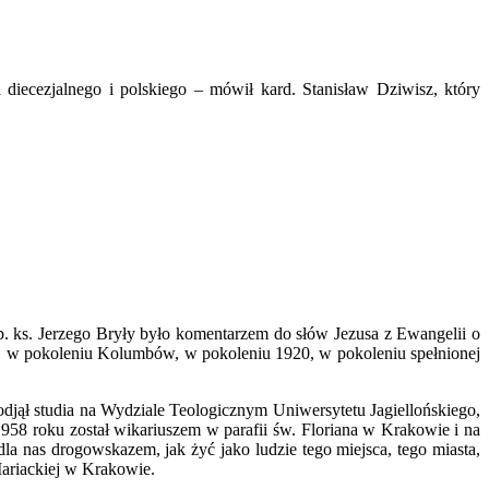
iecezjalnego i polskiego – mówił kard. Stanisław Dziwisz, który
p. ks. Jerzego Bryły było komentarzem do słów Jezusa z Ewangelii o
w, w pokoleniu Kolumbów, w pokoleniu 1920, w pokoleniu spełnionej
jął studia na Wydziale Teologicznym Uniwersytetu Jagiellońskiego,
1958 roku został wikariuszem w parafii św. Floriana w Krakowie i na
a nas drogowskazem, jak żyć jako ludzie tego miejsca, tego miasta,
Mariackiej w Krakowie.