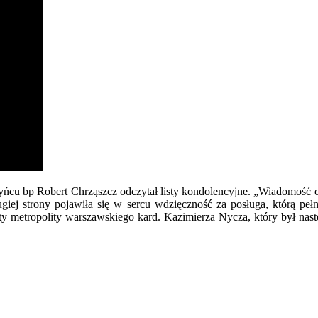
cu bp Robert Chrząszcz odczytał listy kondolencyjne. „Wiadomość o ś
giej strony pojawiła się w sercu wdzięczność za posługa, którą pełni
sty metropolity warszawskiego kard. Kazimierza Nycza, który był na