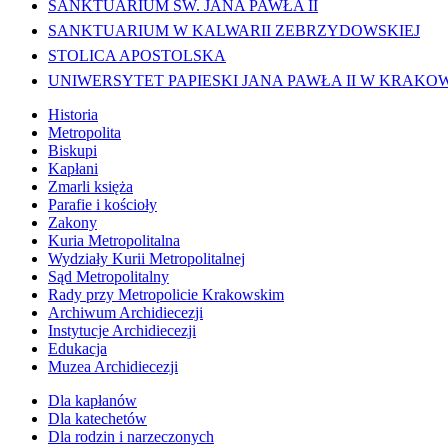
SANKTUARIUM ŚW. JANA PAWŁA II
SANKTUARIUM W KALWARII ZEBRZYDOWSKIEJ
STOLICA APOSTOLSKA
UNIWERSYTET PAPIESKI JANA PAWŁA II W KRAKO
Historia
Metropolita
Biskupi
Kapłani
Zmarli księża
Parafie i kościoły
Zakony
Kuria Metropolitalna
Wydziały Kurii Metropolitalnej
Sąd Metropolitalny
Rady przy Metropolicie Krakowskim
Archiwum Archidiecezji
Instytucje Archidiecezji
Edukacja
Muzea Archidiecezji
Dla kapłanów
Dla katechetów
Dla rodzin i narzeczonych