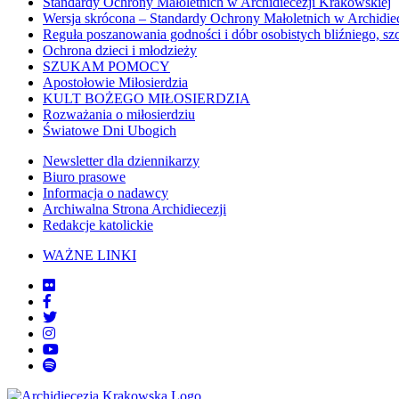
Standardy Ochrony Małoletnich w Archidiecezji Krakowskiej
Wersja skrócona – Standardy Ochrony Małoletnich w Archidie
Reguła poszanowania godności i dóbr osobistych bliźniego, sz
Ochrona dzieci i młodzieży
SZUKAM POMOCY
Apostołowie Miłosierdzia
KULT BOŻEGO MIŁOSIERDZIA
Rozważania o miłosierdziu
Światowe Dni Ubogich
Newsletter dla dziennikarzy
Biuro prasowe
Informacja o nadawcy
Archiwalna Strona Archidiecezji
Redakcje katolickie
WAŻNE LINKI