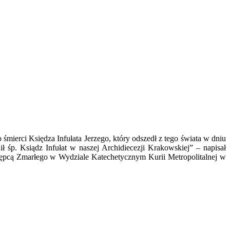
mierci Księdza Infułata Jerzego, który odszedł z tego świata w dniu
ł śp. Ksiądz Infułat w naszej Archidiecezji Krakowskiej” – napisał
stępcą Zmarłego w Wydziale Katechetycznym Kurii Metropolitalnej w