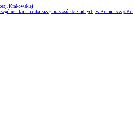
cezji Krakowskiej
czególnie dzieci i młodzieży oraz osób bezradnych, w Archidiecezji Kr