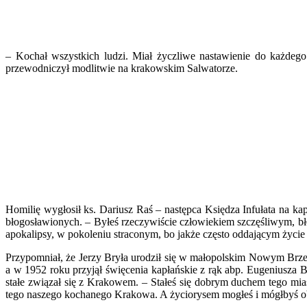
– Kochał wszystkich ludzi. Miał życzliwe nastawienie do każdeg
przewodniczył modlitwie na krakowskim Salwatorze.
Homilię wygłosił ks. Dariusz Raś – następca Księdza Infułata na k
błogosławionych. – Byłeś rzeczywiście człowiekiem szczęśliwym, b
apokalipsy, w pokoleniu straconym, bo jakże często oddającym życie
Przypomniał, że Jerzy Bryła urodził się w małopolskim Nowym Brze
a w 1952 roku przyjął święcenia kapłańskie z rąk abp. Eugeniusza B
stałe związał się z Krakowem. – Stałeś się dobrym duchem tego mia
tego naszego kochanego Krakowa. A życiorysem mogłeś i mógłbyś obd