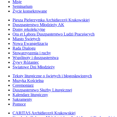
Misje
Seminarium
Życie konsekrowane
Piesza Pielgrzymka Archidiecezji Krakowskiej
Duszpasterstwo Młodzieży AK
Domy rekolekcyjne
Ora et Labora Duszpasterstwo Ludzi Pracujących
Miasto Świętych
Nowa Ewangelizacja
Rada Dialogu
Stowarzyszenia i ruchy
Wspólnoty i duszpasterstwa
Żywy Różaniec
Światowe Dni Młodzieży
Teksty liturgiczne o świętych i błogosławionych
Muzyka Kościelna
Ceremoniarz
Duszpasterstwo Służby Liturgicznej
Kalendarz liturgiczny
Sakramenty
Pomoce
CARITAS Archidiecezji Krakowskiej