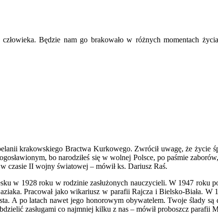
o człowieka. Będzie nam go brakowało w różnych momentach życia d
apelanii krakowskiego Bractwa Kurkowego. Zwrócił uwagę, że życie ś
łogosławionym, bo narodziłeś się w wolnej Polsce, po paśmie zaboró
 w czasie II wojny światowej – mówił ks. Dariusz Raś.
sku w 1928 roku w rodzinie zasłużonych nauczycieli. W 1947 roku pod
aziaka. Pracował jako wikariusz w parafii Rajcza i Bielsko-Biała. W 
sta. A po latach nawet jego honorowym obywatelem. Twoje ślady są dl
zielić zasługami co najmniej kilku z nas – mówił proboszcz parafii 