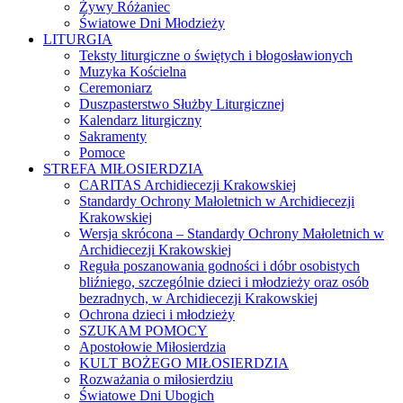
Żywy Różaniec
Światowe Dni Młodzieży
LITURGIA
Teksty liturgiczne o świętych i błogosławionych
Muzyka Kościelna
Ceremoniarz
Duszpasterstwo Służby Liturgicznej
Kalendarz liturgiczny
Sakramenty
Pomoce
STREFA MIŁOSIERDZIA
CARITAS Archidiecezji Krakowskiej
Standardy Ochrony Małoletnich w Archidiecezji
Krakowskiej
Wersja skrócona – Standardy Ochrony Małoletnich w
Archidiecezji Krakowskiej
Reguła poszanowania godności i dóbr osobistych
bliźniego, szczególnie dzieci i młodzieży oraz osób
bezradnych, w Archidiecezji Krakowskiej
Ochrona dzieci i młodzieży
SZUKAM POMOCY
Apostołowie Miłosierdzia
KULT BOŻEGO MIŁOSIERDZIA
Rozważania o miłosierdziu
Światowe Dni Ubogich