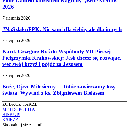
Piotr Gamrot laureatem Nagrody „Bene Meritus”
2026
7 sierpnia 2026
#NaSzlakuPPK: Nie sami dla siebie, ale dla innych
7 sierpnia 2026
Kard. Grzegorz Ryś do Wspólnoty VII Pieszej
Pielgrzymki Krakowskiej: Jeśli chcesz się rozwijać,
weź swój krzyż i pójdź za Jezusem
7 sierpnia 2026
Boże, Ojcze Miłosierny… Tobie zawierzamy losy
świata. Wywiad z ks. Zbigniewem Bielasem
ZOBACZ TAKŻE
METROPOLITA
BISKUPI
KSIĘŻA
Skontaktuj się z nami!