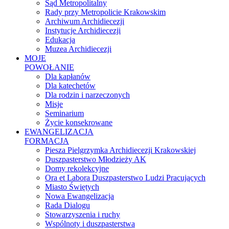
Sąd Metropolitalny
Rady przy Metropolicie Krakowskim
Archiwum Archidiecezji
Instytucje Archidiecezji
Edukacja
Muzea Archidiecezji
MOJE
POWOŁANIE
Dla kapłanów
Dla katechetów
Dla rodzin i narzeczonych
Misje
Seminarium
Życie konsekrowane
EWANGELIZACJA
FORMACJA
Piesza Pielgrzymka Archidiecezji Krakowskiej
Duszpasterstwo Młodzieży AK
Domy rekolekcyjne
Ora et Labora Duszpasterstwo Ludzi Pracujących
Miasto Świętych
Nowa Ewangelizacja
Rada Dialogu
Stowarzyszenia i ruchy
Wspólnoty i duszpasterstwa