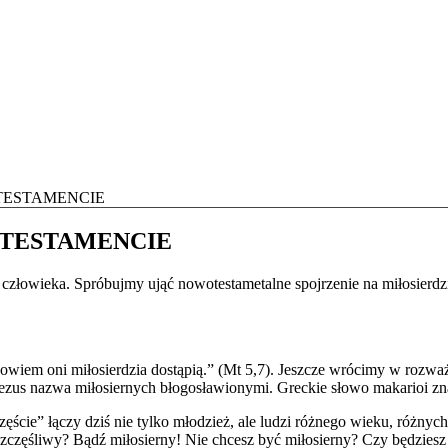
TESTAMENCIE
 TESTAMENCIE
 człowieka. Spróbujmy ująć nowotestametalne spojrzenie na miłosierdz
bowiem oni miłosierdzia dostąpią.” (Mt 5,7). Jeszcze wrócimy w rozwa
us nazwa miłosiernych błogosławionymi. Greckie słowo makarioi zna
częście” łączy dziś nie tylko młodzież, ale ludzi różnego wieku, różn
szczęśliwy? Bądź miłosierny! Nie chcesz być miłosierny? Czy będziesz