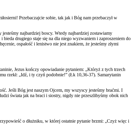
iłosierni! Przebaczajcie sobie, tak jak i Bóg nam przebaczył w
dy jesteśmy najbardziej boscy. Wtedy najbardziej zostawiamy
 i bieda drugiego staje się na dla niego wyzwaniem i zaproszeniem do
cenie, ospałość i lenistwo nie jest znakiem, że jesteśmy złymi
ninie, Jezus kończy opowiadanie pytaniem: „Któryż z tych trzech
mu rzekł: „Idź, i ty czyń podobnie!” (Łk 10,36-37). Samarytanin
skość. Jeśli Bóg jest naszym Ojcem, my wszyscy jesteśmy braćmi. I
udzi świata jak na braci i siostry, nigdy nie przeszlibyśmy obok nich
rzypowieść o dłużniku, w której ostatnie pytanie brzmi: „Czyż więc i