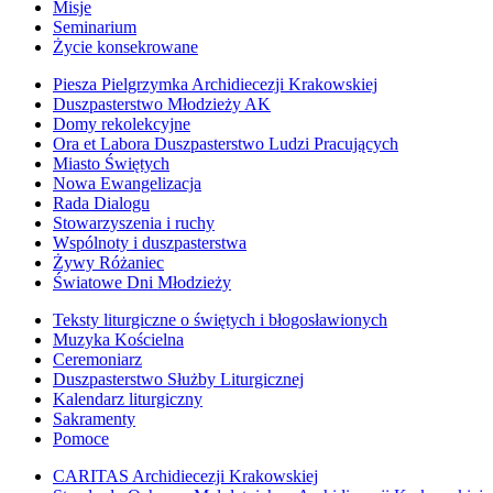
Misje
Seminarium
Życie konsekrowane
Piesza Pielgrzymka Archidiecezji Krakowskiej
Duszpasterstwo Młodzieży AK
Domy rekolekcyjne
Ora et Labora Duszpasterstwo Ludzi Pracujących
Miasto Świętych
Nowa Ewangelizacja
Rada Dialogu
Stowarzyszenia i ruchy
Wspólnoty i duszpasterstwa
Żywy Różaniec
Światowe Dni Młodzieży
Teksty liturgiczne o świętych i błogosławionych
Muzyka Kościelna
Ceremoniarz
Duszpasterstwo Służby Liturgicznej
Kalendarz liturgiczny
Sakramenty
Pomoce
CARITAS Archidiecezji Krakowskiej