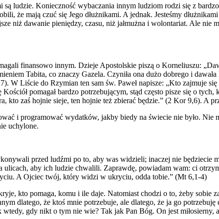
mi są ludzie. Konieczność wybaczania innym ludziom rodzi się z bardz
bili, że mają czuć się Jego dłużnikami. A jednak. Jesteśmy dłużnikam
jsze niż dawanie pieniędzy, czasu, niż jałmużna i wolontariat. Ale nie 
gali finansowo innym. Dzieje Apostolskie piszą o Korneliuszu: „Dawa
imieniem Tabita, co znaczy Gazela. Czyniła ona dużo dobrego i dawała 
17). W Liście do Rzymian ten sam św. Paweł napisze: „Kto zajmuje się
 Kościół pomagał bardzo potrzebującym, stąd często pisze się o tych, kt
a, kto zaś hojnie sieje, ten hojnie też zbierać będzie.” (2 Kor 9,6). A p
wać i programować wydatków, jakby biedy na świecie nie było. Nie m
nie uchylone.
onywali przed ludźmi po to, aby was widzieli; inaczej nie będziecie m
a ulicach, aby ich ludzie chwalili. Zaprawdę, powiadam wam: ci otrzym
ciu. A Ojciec twój, który widzi w ukryciu, odda tobie.” (Mt 6,1-4)
je, kto pomaga, komu i ile daje. Natomiast chodzi o to, żeby sobie zad
latego, że ktoś mnie potrzebuje, ale dlatego, że ja go potrzebuję dla
y, gdy nikt o tym nie wie? Tak jak Pan Bóg. On jest miłosierny, ale ro