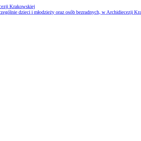
cezji Krakowskiej
czególnie dzieci i młodzieży oraz osób bezradnych, w Archidiecezji Kr