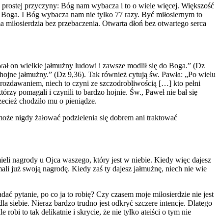
o prostej przyczyny: Bóg nam wybacza i to o wiele więcej. Większość
i Boga. I Bóg wybacza nam nie tylko 77 razy. Być miłosiernym to
ma miłosierdzia bez przebaczenia. Otwarta dłoń bez otwartego serca
ł on wielkie jałmużny ludowi i zawsze modlił się do Boga.” (Dz
hojne jałmużny.” (Dz 9,36). Tak również cytują św. Pawła: „Po wielu
 rozdawaniem, niech to czyni ze szczodrobliwością […] kto pełni
órzy pomagali i czynili to bardzo hojnie. Św., Paweł nie bał się
rzecież chodziło mu o pieniądze.
oże nigdy żałować podzielenia się dobrem ani traktować
ieli nagrody u Ojca waszego, który jest w niebie. Kiedy więc dajesz
ali już swoją nagrodę. Kiedy zaś ty dajesz jałmużnę, niech nie wie
ać pytanie, po co ja to robię? Czy czasem moje miłosierdzie nie jest
 siebie. Nieraz bardzo trudno jest odkryć szczere intencje. Dlatego
bi to tak delikatnie i skrycie, że nie tylko ateiści o tym nie