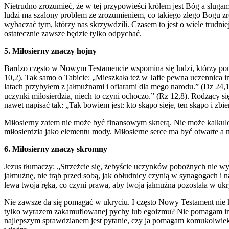
Nietrudno zrozumieć, że w tej przypowieści królem jest Bóg a sługa
ludzi ma szalony problem ze zrozumieniem, co takiego złego Bogu zro
wybaczać tym, którzy nas skrzywdzili. Czasem to jest o wiele trudnie
ostatecznie zawsze będzie tylko odpychać.
5. Miłosierny znaczy hojny
Bardzo często w Nowym Testamencie wspomina się ludzi, którzy poma
10,2). Tak samo o Tabicie: „Mieszkała też w Jafie pewna uczennica 
latach przybyłem z jałmużnami i ofiarami dla mego narodu.” (Dz 24,
uczynki miłosierdzia, niech to czyni ochoczo.” (Rz 12,8). Rodzący się
nawet napisać tak: „Tak bowiem jest: kto skąpo sieje, ten skąpo i zbier
Miłosierny zatem nie może być finansowym sknerą. Nie może kalkulo
miłosierdzia jako elementu mody. Miłosierne serce ma być otwarte a 
6. Miłosierny znaczy skromny
Jezus tłumaczy: „Strzeżcie się, żebyście uczynków pobożnych nie wyk
jałmużnę, nie trąb przed sobą, jak obłudnicy czynią w synagogach i n
lewa twoja ręka, co czyni prawa, aby twoja jałmużna pozostała w ukry
Nie zawsze da się pomagać w ukryciu. I często Nowy Testament nie kry
tylko wyrazem zakamuflowanej pychy lub egoizmu? Nie pomagam innym d
najlepszym sprawdzianem jest pytanie, czy ja pomagam komukolwiek wted