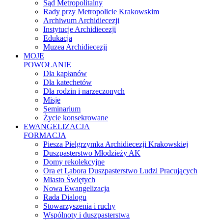
Sąd Metropolitalny
Rady przy Metropolicie Krakowskim
Archiwum Archidiecezji
Instytucje Archidiecezji
Edukacja
Muzea Archidiecezji
MOJE
POWOŁANIE
Dla kapłanów
Dla katechetów
Dla rodzin i narzeczonych
Misje
Seminarium
Życie konsekrowane
EWANGELIZACJA
FORMACJA
Piesza Pielgrzymka Archidiecezji Krakowskiej
Duszpasterstwo Młodzieży AK
Domy rekolekcyjne
Ora et Labora Duszpasterstwo Ludzi Pracujących
Miasto Świętych
Nowa Ewangelizacja
Rada Dialogu
Stowarzyszenia i ruchy
Wspólnoty i duszpasterstwa