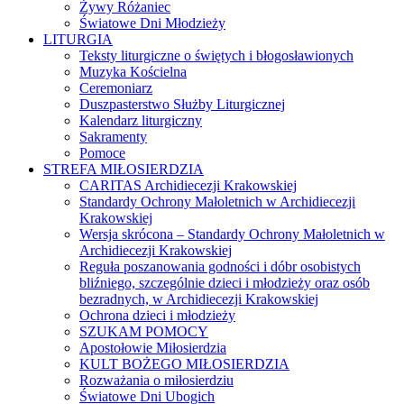
Żywy Różaniec
Światowe Dni Młodzieży
LITURGIA
Teksty liturgiczne o świętych i błogosławionych
Muzyka Kościelna
Ceremoniarz
Duszpasterstwo Służby Liturgicznej
Kalendarz liturgiczny
Sakramenty
Pomoce
STREFA MIŁOSIERDZIA
CARITAS Archidiecezji Krakowskiej
Standardy Ochrony Małoletnich w Archidiecezji
Krakowskiej
Wersja skrócona – Standardy Ochrony Małoletnich w
Archidiecezji Krakowskiej
Reguła poszanowania godności i dóbr osobistych
bliźniego, szczególnie dzieci i młodzieży oraz osób
bezradnych, w Archidiecezji Krakowskiej
Ochrona dzieci i młodzieży
SZUKAM POMOCY
Apostołowie Miłosierdzia
KULT BOŻEGO MIŁOSIERDZIA
Rozważania o miłosierdziu
Światowe Dni Ubogich