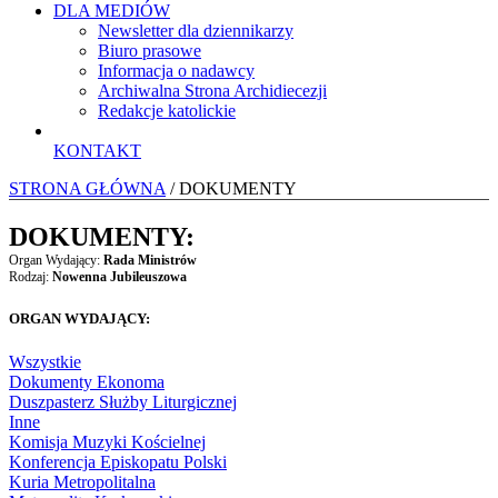
DLA MEDIÓW
Newsletter dla dziennikarzy
Biuro prasowe
Informacja o nadawcy
Archiwalna Strona Archidiecezji
Redakcje katolickie
KONTAKT
STRONA GŁÓWNA
/ DOKUMENTY
DOKUMENTY:
Organ Wydający:
Rada Ministrów
Rodzaj:
Nowenna Jubileuszowa
ORGAN WYDAJĄCY:
Wszystkie
Dokumenty Ekonoma
Duszpasterz Służby Liturgicznej
Inne
Komisja Muzyki Kościelnej
Konferencja Episkopatu Polski
Kuria Metropolitalna