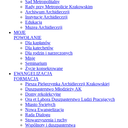
Sąd Metropolitalny
Rady przy Metropolicie Krakowskim
Archiwum Archidiecezji
Instytucje Archidiecezji
Edukacja
Muzea Archidiecezji
MOJE
POWOŁANIE
Dla kapłanów
Dla katechetów
Dla rodzin i narzeczonych
Misje
Seminarium
Życie konsekrowane
EWANGELIZACJA
FORMACJA
Piesza Pielgrzymka Archidiecezji Krakowskiej
Duszpasterstwo Młodzieży AK
Domy rekolekcyjne
Ora et Labora Duszpasterstwo Ludzi Pracujących
Miasto Świętych
Nowa Ewangelizacja
Rada Dialogu
Stowarzyszenia i ruchy
Wspólnoty i duszpasterstwa