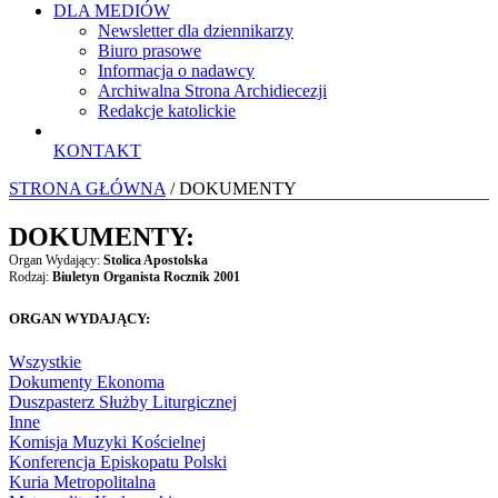
DLA MEDIÓW
Newsletter dla dziennikarzy
Biuro prasowe
Informacja o nadawcy
Archiwalna Strona Archidiecezji
Redakcje katolickie
KONTAKT
STRONA GŁÓWNA
/ DOKUMENTY
DOKUMENTY:
Organ Wydający:
Stolica Apostolska
Rodzaj:
Biuletyn Organista Rocznik 2001
ORGAN WYDAJĄCY:
Wszystkie
Dokumenty Ekonoma
Duszpasterz Służby Liturgicznej
Inne
Komisja Muzyki Kościelnej
Konferencja Episkopatu Polski
Kuria Metropolitalna