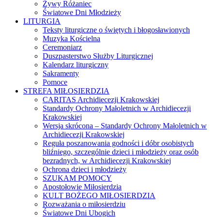
Żywy Różaniec
Światowe Dni Młodzieży
LITURGIA
Teksty liturgiczne o świętych i błogosławionych
Muzyka Kościelna
Ceremoniarz
Duszpasterstwo Służby Liturgicznej
Kalendarz liturgiczny
Sakramenty
Pomoce
STREFA MIŁOSIERDZIA
CARITAS Archidiecezji Krakowskiej
Standardy Ochrony Małoletnich w Archidiecezji
Krakowskiej
Wersja skrócona – Standardy Ochrony Małoletnich w
Archidiecezji Krakowskiej
Reguła poszanowania godności i dóbr osobistych
bliźniego, szczególnie dzieci i młodzieży oraz osób
bezradnych, w Archidiecezji Krakowskiej
Ochrona dzieci i młodzieży
SZUKAM POMOCY
Apostołowie Miłosierdzia
KULT BOŻEGO MIŁOSIERDZIA
Rozważania o miłosierdziu
Światowe Dni Ubogich