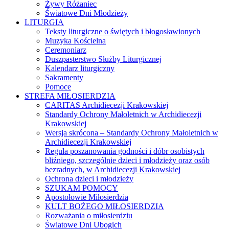
Żywy Różaniec
Światowe Dni Młodzieży
LITURGIA
Teksty liturgiczne o świętych i błogosławionych
Muzyka Kościelna
Ceremoniarz
Duszpasterstwo Służby Liturgicznej
Kalendarz liturgiczny
Sakramenty
Pomoce
STREFA MIŁOSIERDZIA
CARITAS Archidiecezji Krakowskiej
Standardy Ochrony Małoletnich w Archidiecezji
Krakowskiej
Wersja skrócona – Standardy Ochrony Małoletnich w
Archidiecezji Krakowskiej
Reguła poszanowania godności i dóbr osobistych
bliźniego, szczególnie dzieci i młodzieży oraz osób
bezradnych, w Archidiecezji Krakowskiej
Ochrona dzieci i młodzieży
SZUKAM POMOCY
Apostołowie Miłosierdzia
KULT BOŻEGO MIŁOSIERDZIA
Rozważania o miłosierdziu
Światowe Dni Ubogich