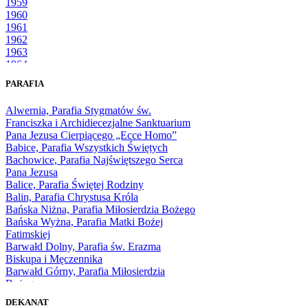
1959
1960
1961
1962
1963
1964
1965
PARAFIA
1966
1967
Alwernia, Parafia Stygmatów św.
1968
Franciszka i Archidiecezjalne Sanktuarium
1969
Pana Jezusa Cierpiącego „Ecce Homo”
1970
Babice, Parafia Wszystkich Świętych
1971
Bachowice, Parafia Najświętszego Serca
1972
Pana Jezusa
1973
Balice, Parafia Świętej Rodziny
1974
Balin, Parafia Chrystusa Króla
1975
Bańska Niżna, Parafia Miłosierdzia Bożego
1976
Bańska Wyżna, Parafia Matki Bożej
1977
Fatimskiej
1978
Barwałd Dolny, Parafia św. Erazma
1979
Biskupa i Męczennika
1980
Barwałd Górny, Parafia Miłosierdzia
1981
Bożego
1982
Bębło, Parafia Miłosierdzia Bożego
1983
DEKANAT