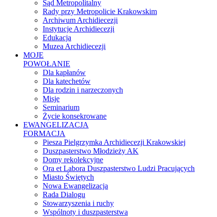
Sąd Metropolitalny
Rady przy Metropolicie Krakowskim
Archiwum Archidiecezji
Instytucje Archidiecezji
Edukacja
Muzea Archidiecezji
MOJE
POWOŁANIE
Dla kapłanów
Dla katechetów
Dla rodzin i narzeczonych
Misje
Seminarium
Życie konsekrowane
EWANGELIZACJA
FORMACJA
Piesza Pielgrzymka Archidiecezji Krakowskiej
Duszpasterstwo Młodzieży AK
Domy rekolekcyjne
Ora et Labora Duszpasterstwo Ludzi Pracujących
Miasto Świętych
Nowa Ewangelizacja
Rada Dialogu
Stowarzyszenia i ruchy
Wspólnoty i duszpasterstwa