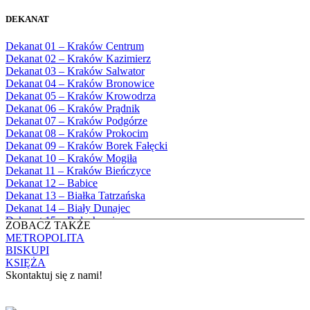
Bożego
1982
Bębło, Parafia Miłosierdzia Bożego
1983
DEKANAT
Bęczarka, Parafia Matki Boskiej
1984
Częstochowskiej
1985
Dekanat 01 – Kraków Centrum
Będkowice, Parafia Najświętszej Maryi
1986
Dekanat 02 – Kraków Kazimierz
Panny Królowej
1987
Dekanat 03 – Kraków Salwator
Białka Górna, Parafia Matki Bożej
1988
Dekanat 04 – Kraków Bronowice
Królowej Rodzin
1989
Dekanat 05 – Kraków Krowodrza
Białka Tatrzańska, Parafia Świętych
1990
Dekanat 06 – Kraków Prądnik
Apostołów Szymona i Judy Tadeusza
1991
Dekanat 07 – Kraków Podgórze
Biały Dunajec, Parafia Matki Bożej
1992
Dekanat 08 – Kraków Prokocim
Królowej Aniołów
1993
Dekanat 09 – Kraków Borek Fałęcki
Biały Kościół, Parafia św. Mikołaja
1994
Dekanat 10 – Kraków Mogiła
Bibice, Parafia Matki Bożej Nieustającej
1995
Dekanat 11 – Kraków Bieńczyce
Pomocy
1996
Dekanat 12 – Babice
Bieńkówka, Parafia Przenajświętszej Trójcy
1997
Dekanat 13 – Białka Tatrzańska
Biertowice, Parafia Matki Bożej
1998
Dekanat 14 – Biały Dunajec
Różańcowej
1999
Dekanat 15 – Bolechowice
Biórków Wielki, Parafia Wniebowzięcia
ZOBACZ TAKŻE
2000
Dekanat 16 – Chrzanów
NMP
METROPOLITA
2001
Dekanat 17 – Czarny Dunajec
Biskupice, Parafia św. Marcina
BISKUPI
2002
Dekanat 18 – Czernichów
Bobrek, Parafia Przenajświętszej Trójcy
KSIĘŻA
2003
Dekanat 19 – Dobczyce
Bodzanów, Parafia Świętych Apostołów
Skontaktuj się z nami!
2004
Dekanat 20 – Jabłonka
Piotra i Pawła
2005
Dekanat 21 – Jordanów
Bolechowice, Parafia Świętych Apostołów
KONTAKT
2006
Dekanat 22 – Kalwaria