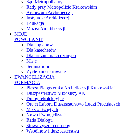
Sąd Metropolitalny
Rady przy Metropolicie Krakowskim
Archiwum Archidiecezji
Instytucje Archidiecezji
Edukacja
Muzea Archidiecezji
MOJE
POWOŁANIE
Dla kapłanów
Dla katechetów
Dla rodzin i narzeczonych
Misje
Seminarium
Życie konsekrowane
EWANGELIZACJA
FORMACJA
Piesza Pielgrzymka Archidiecezji Krakowskiej
Duszpasterstwo Młodzieży AK
Domy rekolekcyjne
Ora et Labora Duszpasterstwo Ludzi Pracujących
Miasto Świętych
Nowa Ewangelizacja
Rada Dialogu
Stowarzyszenia i ruchy
Wspólnoty i duszpasterstwa