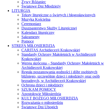
Żywy Różaniec
Światowe Dni Młodzieży
LITURGIA
Teksty liturgiczne o świętych i błogosławionych
Muzyka Kościelna
Ceremoniarz
Duszpasterstwo Służby Liturgicznej
Kalendarz liturgiczny
Sakramenty
Pomoce
STREFA MIŁOSIERDZIA
CARITAS Archidiecezji Krakowskiej
Standardy Ochrony Małoletnich w Archidiecezji
Krakowskiej
Wersja skrócona – Standardy Ochrony Małoletnich w
Archidiecezji Krakowskiej
Reguła poszanowania godności i dóbr osobistych
bliźniego, szczególnie dzieci i młodzieży oraz osób
bezradnych, w Archidiecezji Krakowskiej
Ochrona dzieci i młodzieży
SZUKAM POMOCY
Apostołowie Miłosierdzia
KULT BOŻEGO MIŁOSIERDZIA
Rozważania o miłosierdziu
Światowe Dni Ubogich