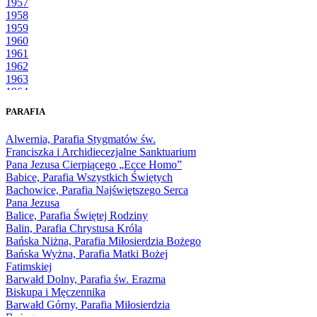
1957
1958
1959
1960
1961
1962
1963
1964
1965
PARAFIA
1966
1967
Alwernia, Parafia Stygmatów św.
1968
Franciszka i Archidiecezjalne Sanktuarium
1969
Pana Jezusa Cierpiącego „Ecce Homo”
1970
Babice, Parafia Wszystkich Świętych
1971
Bachowice, Parafia Najświętszego Serca
1972
Pana Jezusa
1973
Balice, Parafia Świętej Rodziny
1974
Balin, Parafia Chrystusa Króla
1975
Bańska Niżna, Parafia Miłosierdzia Bożego
1976
Bańska Wyżna, Parafia Matki Bożej
1977
Fatimskiej
1978
Barwałd Dolny, Parafia św. Erazma
1979
Biskupa i Męczennika
1980
Barwałd Górny, Parafia Miłosierdzia
1981