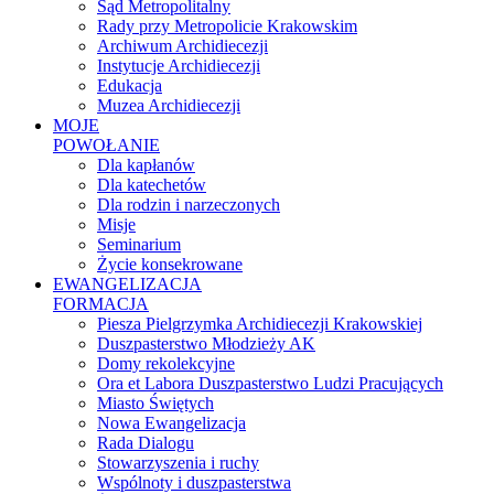
Sąd Metropolitalny
Rady przy Metropolicie Krakowskim
Archiwum Archidiecezji
Instytucje Archidiecezji
Edukacja
Muzea Archidiecezji
MOJE
POWOŁANIE
Dla kapłanów
Dla katechetów
Dla rodzin i narzeczonych
Misje
Seminarium
Życie konsekrowane
EWANGELIZACJA
FORMACJA
Piesza Pielgrzymka Archidiecezji Krakowskiej
Duszpasterstwo Młodzieży AK
Domy rekolekcyjne
Ora et Labora Duszpasterstwo Ludzi Pracujących
Miasto Świętych
Nowa Ewangelizacja
Rada Dialogu
Stowarzyszenia i ruchy
Wspólnoty i duszpasterstwa