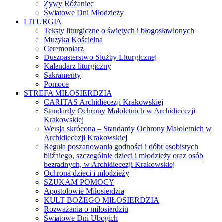
Żywy Różaniec
Światowe Dni Młodzieży
LITURGIA
Teksty liturgiczne o świętych i błogosławionych
Muzyka Kościelna
Ceremoniarz
Duszpasterstwo Służby Liturgicznej
Kalendarz liturgiczny
Sakramenty
Pomoce
STREFA MIŁOSIERDZIA
CARITAS Archidiecezji Krakowskiej
Standardy Ochrony Małoletnich w Archidiecezji
Krakowskiej
Wersja skrócona – Standardy Ochrony Małoletnich w
Archidiecezji Krakowskiej
Reguła poszanowania godności i dóbr osobistych
bliźniego, szczególnie dzieci i młodzieży oraz osób
bezradnych, w Archidiecezji Krakowskiej
Ochrona dzieci i młodzieży
SZUKAM POMOCY
Apostołowie Miłosierdzia
KULT BOŻEGO MIŁOSIERDZIA
Rozważania o miłosierdziu
Światowe Dni Ubogich