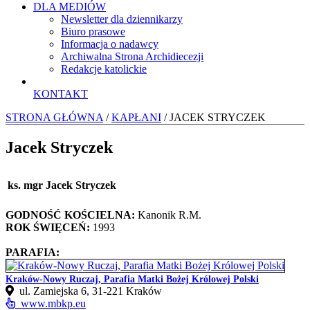
DLA MEDIÓW
Newsletter dla dziennikarzy
Biuro prasowe
Informacja o nadawcy
Archiwalna Strona Archidiecezji
Redakcje katolickie
KONTAKT
STRONA GŁÓWNA
/
KAPŁANI
/ JACEK STRYCZEK
Jacek Stryczek
ks. mgr Jacek Stryczek
GODNOŚĆ KOŚCIELNA:
Kanonik R.M.
ROK ŚWIĘCEŃ:
1993
PARAFIA:
Kraków-Nowy Ruczaj, Parafia Matki Bożej Królowej Polski
ul. Zamiejska 6, 31-221 Kraków
www.mbkp.eu