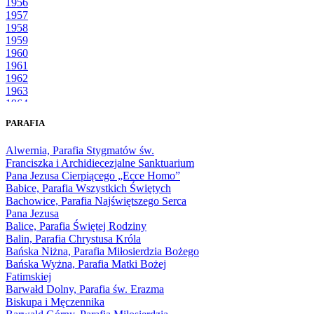
1956
1957
1958
1959
1960
1961
1962
1963
1964
1965
PARAFIA
1966
1967
Alwernia, Parafia Stygmatów św.
1968
Franciszka i Archidiecezjalne Sanktuarium
1969
Pana Jezusa Cierpiącego „Ecce Homo”
1970
Babice, Parafia Wszystkich Świętych
1971
Bachowice, Parafia Najświętszego Serca
1972
Pana Jezusa
1973
Balice, Parafia Świętej Rodziny
1974
Balin, Parafia Chrystusa Króla
1975
Bańska Niżna, Parafia Miłosierdzia Bożego
1976
Bańska Wyżna, Parafia Matki Bożej
1977
Fatimskiej
1978
Barwałd Dolny, Parafia św. Erazma
1979
Biskupa i Męczennika
1980