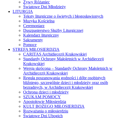
Żywy Różaniec
Światowe Dni Młodzieży
LITURGIA
Teksty liturgiczne o świętych i błogosławionych
Muzyka Kościelna
Ceremoniarz
Duszpasterstwo Służby Liturgicznej
Kalendarz liturgiczny
Sakramenty
Pomoce
STREFA MIŁOSIERDZIA
CARITAS Archidiecezji Krakowskiej
Standardy Ochrony Małoletnich w Archidiecezji
Krakowskiej
Wersja skrócona – Standardy Ochrony Małoletnich w
Archidiecezji Krakowskiej
Reguła poszanowania godności i dóbr osobistych
bliźniego, szczególnie dzieci i młodzieży oraz osób
bezradnych, w Archidiecezji Krakowskiej
Ochrona dzieci i młodzieży
SZUKAM POMOCY
Apostołowie Miłosierdzia
KULT BOŻEGO MIŁOSIERDZIA
Rozważania o miłosierdziu
Światowe Dni Ubogich