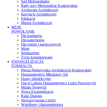
Sąd Metropolitalny
Rady przy Metropolicie Krakowskim
Archiwum Archidiecezji
Instytucje Archidiecezji
Edukacja
Muzea Archidiecezji
MOJE
POWOŁANIE
Dla kapłanów
Dla katechetów
Dla rodzin i narzeczonych
Misje
Seminarium
Życie konsekrowane
EWANGELIZACJA
FORMACJA
Piesza Pielgrzymka Archidiecezji Krakowskiej
Duszpasterstwo Młodzieży AK
Domy rekolekcyjne
Ora et Labora Duszpasterstwo Ludzi Pracujących
Miasto Świętych
Nowa Ewangelizacja
Rada Dialogu
Stowarzyszenia i ruchy
Wspólnoty i duszpasterstwa