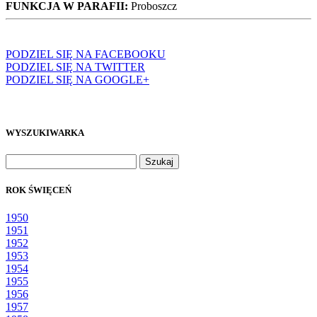
FUNKCJA W PARAFII:
Proboszcz
PODZIEL SIĘ NA FACEBOOKU
PODZIEL SIĘ NA TWITTER
PODZIEL SIĘ NA GOOGLE+
WYSZUKIWARKA
Szukaj:
ROK ŚWIĘCEŃ
1950
1951
1952
1953
1954
1955
1956
1957