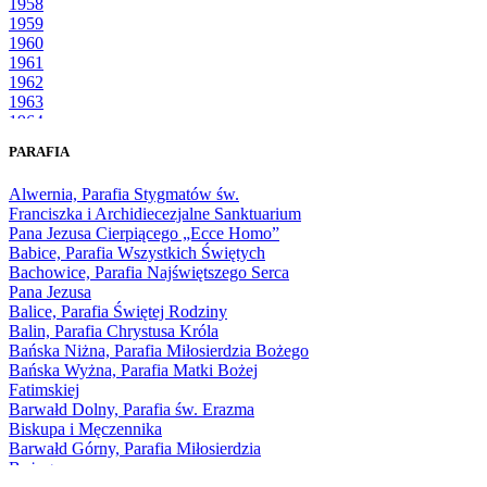
1958
1959
1960
1961
1962
1963
1964
1965
PARAFIA
1966
1967
Alwernia, Parafia Stygmatów św.
1968
Franciszka i Archidiecezjalne Sanktuarium
1969
Pana Jezusa Cierpiącego „Ecce Homo”
1970
Babice, Parafia Wszystkich Świętych
1971
Bachowice, Parafia Najświętszego Serca
1972
Pana Jezusa
1973
Balice, Parafia Świętej Rodziny
1974
Balin, Parafia Chrystusa Króla
1975
Bańska Niżna, Parafia Miłosierdzia Bożego
1976
Bańska Wyżna, Parafia Matki Bożej
1977
Fatimskiej
1978
Barwałd Dolny, Parafia św. Erazma
1979
Biskupa i Męczennika
1980
Barwałd Górny, Parafia Miłosierdzia
1981
Bożego
1982