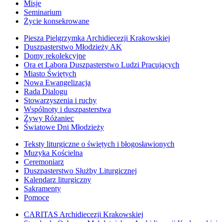
Misje
Seminarium
Życie konsekrowane
Piesza Pielgrzymka Archidiecezji Krakowskiej
Duszpasterstwo Młodzieży AK
Domy rekolekcyjne
Ora et Labora Duszpasterstwo Ludzi Pracujących
Miasto Świętych
Nowa Ewangelizacja
Rada Dialogu
Stowarzyszenia i ruchy
Wspólnoty i duszpasterstwa
Żywy Różaniec
Światowe Dni Młodzieży
Teksty liturgiczne o świętych i błogosławionych
Muzyka Kościelna
Ceremoniarz
Duszpasterstwo Służby Liturgicznej
Kalendarz liturgiczny
Sakramenty
Pomoce
CARITAS Archidiecezji Krakowskiej