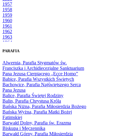
1957
1958
1959
1960
1961
1962
1963
1964
1965
PARAFIA
1966
1967
Alwernia, Parafia Stygmatów św.
1968
Franciszka i Archidiecezjalne Sanktuarium
1969
Pana Jezusa Cierpiącego „Ecce Homo”
1970
Babice, Parafia Wszystkich Świętych
1971
Bachowice, Parafia Najświętszego Serca
1972
Pana Jezusa
1973
Balice, Parafia Świętej Rodziny
1974
Balin, Parafia Chrystusa Króla
1975
Bańska Niżna, Parafia Miłosierdzia Bożego
1976
Bańska Wyżna, Parafia Matki Bożej
1977
Fatimskiej
1978
Barwałd Dolny, Parafia św. Erazma
1979
Biskupa i Męczennika
1980
Barwałd Górny, Parafia Miłosierdzia
1981