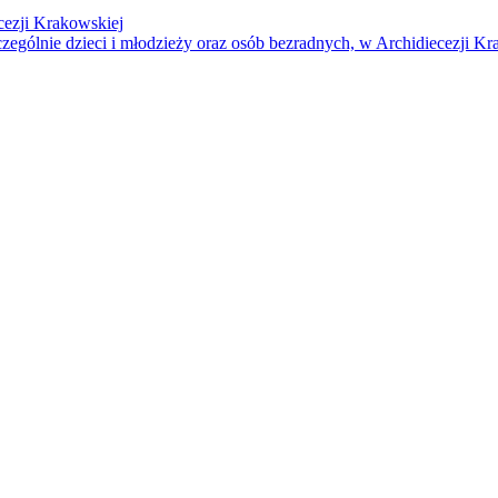
cezji Krakowskiej
czególnie dzieci i młodzieży oraz osób bezradnych, w Archidiecezji Kr