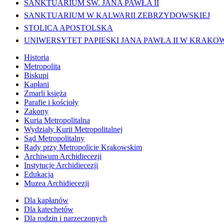
SANKTUARIUM ŚW. JANA PAWŁA II
SANKTUARIUM W KALWARII ZEBRZYDOWSKIEJ
STOLICA APOSTOLSKA
UNIWERSYTET PAPIESKI JANA PAWŁA II W KRAKO
Historia
Metropolita
Biskupi
Kapłani
Zmarli księża
Parafie i kościoły
Zakony
Kuria Metropolitalna
Wydziały Kurii Metropolitalnej
Sąd Metropolitalny
Rady przy Metropolicie Krakowskim
Archiwum Archidiecezji
Instytucje Archidiecezji
Edukacja
Muzea Archidiecezji
Dla kapłanów
Dla katechetów
Dla rodzin i narzeczonych