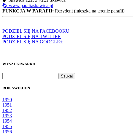
Skawica 122, 34‑221 Skawica
www.parafiaskawica.pl
FUNKCJA W PARAFII:
Rezydent (mieszka na terenie parafii)
PODZIEL SIĘ NA FACEBOOKU
PODZIEL SIĘ NA TWITTER
PODZIEL SIĘ NA GOOGLE+
WYSZUKIWARKA
Szukaj:
ROK ŚWIĘCEŃ
1950
1951
1952
1953
1954
1955
1956