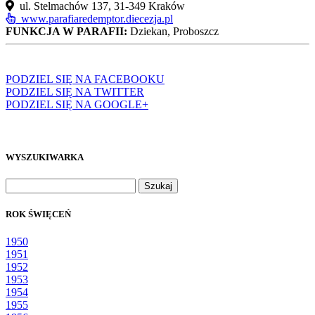
ul. Stelmachów 137, 31-349 Kraków
www.parafiaredemptor.diecezja.pl
FUNKCJA W PARAFII:
Dziekan, Proboszcz
PODZIEL SIĘ NA FACEBOOKU
PODZIEL SIĘ NA TWITTER
PODZIEL SIĘ NA GOOGLE+
WYSZUKIWARKA
Szukaj:
ROK ŚWIĘCEŃ
1950
1951
1952
1953
1954
1955