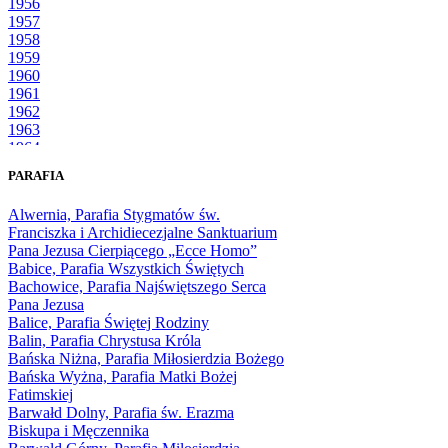
1956
1957
1958
1959
1960
1961
1962
1963
1964
1965
PARAFIA
1966
1967
Alwernia, Parafia Stygmatów św.
1968
Franciszka i Archidiecezjalne Sanktuarium
1969
Pana Jezusa Cierpiącego „Ecce Homo”
1970
Babice, Parafia Wszystkich Świętych
1971
Bachowice, Parafia Najświętszego Serca
1972
Pana Jezusa
1973
Balice, Parafia Świętej Rodziny
1974
Balin, Parafia Chrystusa Króla
1975
Bańska Niżna, Parafia Miłosierdzia Bożego
1976
Bańska Wyżna, Parafia Matki Bożej
1977
Fatimskiej
1978
Barwałd Dolny, Parafia św. Erazma
1979
Biskupa i Męczennika
1980