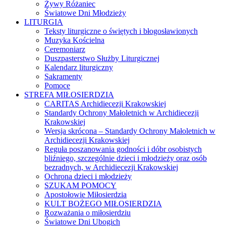
Żywy Różaniec
Światowe Dni Młodzieży
LITURGIA
Teksty liturgiczne o świętych i błogosławionych
Muzyka Kościelna
Ceremoniarz
Duszpasterstwo Służby Liturgicznej
Kalendarz liturgiczny
Sakramenty
Pomoce
STREFA MIŁOSIERDZIA
CARITAS Archidiecezji Krakowskiej
Standardy Ochrony Małoletnich w Archidiecezji
Krakowskiej
Wersja skrócona – Standardy Ochrony Małoletnich w
Archidiecezji Krakowskiej
Reguła poszanowania godności i dóbr osobistych
bliźniego, szczególnie dzieci i młodzieży oraz osób
bezradnych, w Archidiecezji Krakowskiej
Ochrona dzieci i młodzieży
SZUKAM POMOCY
Apostołowie Miłosierdzia
KULT BOŻEGO MIŁOSIERDZIA
Rozważania o miłosierdziu
Światowe Dni Ubogich