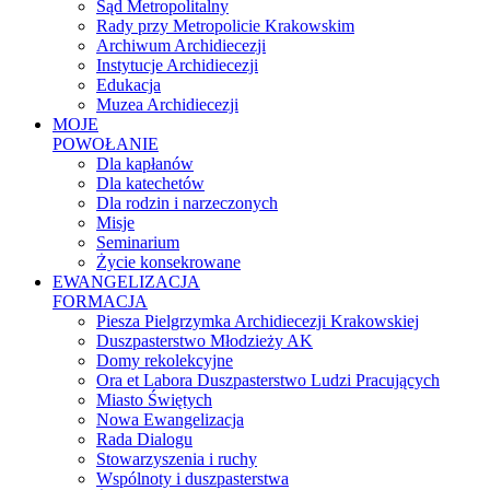
Sąd Metropolitalny
Rady przy Metropolicie Krakowskim
Archiwum Archidiecezji
Instytucje Archidiecezji
Edukacja
Muzea Archidiecezji
MOJE
POWOŁANIE
Dla kapłanów
Dla katechetów
Dla rodzin i narzeczonych
Misje
Seminarium
Życie konsekrowane
EWANGELIZACJA
FORMACJA
Piesza Pielgrzymka Archidiecezji Krakowskiej
Duszpasterstwo Młodzieży AK
Domy rekolekcyjne
Ora et Labora Duszpasterstwo Ludzi Pracujących
Miasto Świętych
Nowa Ewangelizacja
Rada Dialogu
Stowarzyszenia i ruchy
Wspólnoty i duszpasterstwa