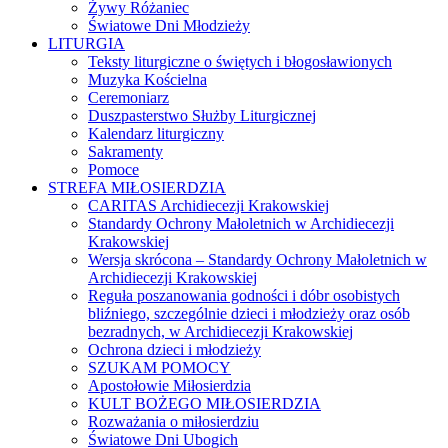
Żywy Różaniec
Światowe Dni Młodzieży
LITURGIA
Teksty liturgiczne o świętych i błogosławionych
Muzyka Kościelna
Ceremoniarz
Duszpasterstwo Służby Liturgicznej
Kalendarz liturgiczny
Sakramenty
Pomoce
STREFA MIŁOSIERDZIA
CARITAS Archidiecezji Krakowskiej
Standardy Ochrony Małoletnich w Archidiecezji
Krakowskiej
Wersja skrócona – Standardy Ochrony Małoletnich w
Archidiecezji Krakowskiej
Reguła poszanowania godności i dóbr osobistych
bliźniego, szczególnie dzieci i młodzieży oraz osób
bezradnych, w Archidiecezji Krakowskiej
Ochrona dzieci i młodzieży
SZUKAM POMOCY
Apostołowie Miłosierdzia
KULT BOŻEGO MIŁOSIERDZIA
Rozważania o miłosierdziu
Światowe Dni Ubogich