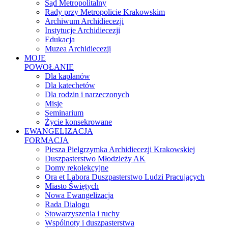
Sąd Metropolitalny
Rady przy Metropolicie Krakowskim
Archiwum Archidiecezji
Instytucje Archidiecezji
Edukacja
Muzea Archidiecezji
MOJE
POWOŁANIE
Dla kapłanów
Dla katechetów
Dla rodzin i narzeczonych
Misje
Seminarium
Życie konsekrowane
EWANGELIZACJA
FORMACJA
Piesza Pielgrzymka Archidiecezji Krakowskiej
Duszpasterstwo Młodzieży AK
Domy rekolekcyjne
Ora et Labora Duszpasterstwo Ludzi Pracujących
Miasto Świętych
Nowa Ewangelizacja
Rada Dialogu
Stowarzyszenia i ruchy
Wspólnoty i duszpasterstwa