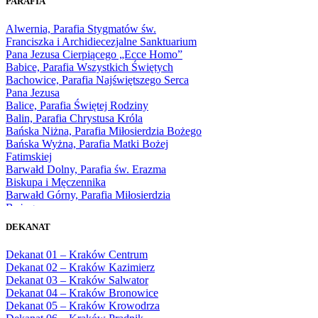
PARAFIA
1966
1967
Alwernia, Parafia Stygmatów św.
1968
Franciszka i Archidiecezjalne Sanktuarium
1969
Pana Jezusa Cierpiącego „Ecce Homo”
1970
Babice, Parafia Wszystkich Świętych
1971
Bachowice, Parafia Najświętszego Serca
1972
Pana Jezusa
1973
Balice, Parafia Świętej Rodziny
1974
Balin, Parafia Chrystusa Króla
1975
Bańska Niżna, Parafia Miłosierdzia Bożego
1976
Bańska Wyżna, Parafia Matki Bożej
1977
Fatimskiej
1978
Barwałd Dolny, Parafia św. Erazma
1979
Biskupa i Męczennika
1980
Barwałd Górny, Parafia Miłosierdzia
1981
Bożego
1982
Bębło, Parafia Miłosierdzia Bożego
1983
DEKANAT
Bęczarka, Parafia Matki Boskiej
1984
Częstochowskiej
1985
Dekanat 01 – Kraków Centrum
Będkowice, Parafia Najświętszej Maryi
1986
Dekanat 02 – Kraków Kazimierz
Panny Królowej
1987
Dekanat 03 – Kraków Salwator
Białka Górna, Parafia Matki Bożej
1988
Dekanat 04 – Kraków Bronowice
Królowej Rodzin
1989
Dekanat 05 – Kraków Krowodrza
Białka Tatrzańska, Parafia Świętych
1990