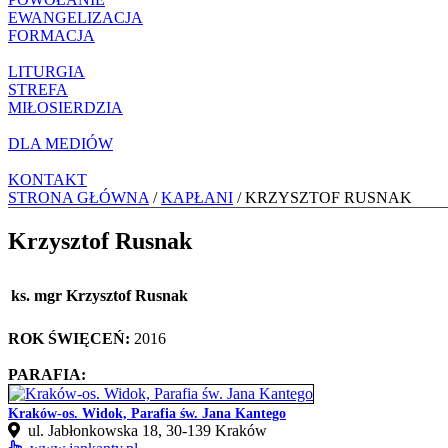
EWANGELIZACJA
FORMACJA
LITURGIA
STREFA
MIŁOSIERDZIA
DLA MEDIÓW
KONTAKT
STRONA GŁÓWNA
/
KAPŁANI
/ KRZYSZTOF RUSNAK
Krzysztof Rusnak
ks. mgr Krzysztof Rusnak
ROK ŚWIĘCEŃ:
2016
PARAFIA:
Kraków-os. Widok, Parafia św. Jana Kantego
ul. Jabłonkowska 18, 30‑139 Kraków