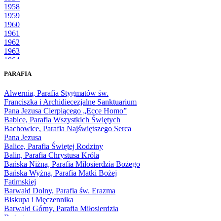
1958
1959
1960
1961
1962
1963
1964
1965
PARAFIA
1966
1967
Alwernia, Parafia Stygmatów św.
1968
Franciszka i Archidiecezjalne Sanktuarium
1969
Pana Jezusa Cierpiącego „Ecce Homo”
1970
Babice, Parafia Wszystkich Świętych
1971
Bachowice, Parafia Najświętszego Serca
1972
Pana Jezusa
1973
Balice, Parafia Świętej Rodziny
1974
Balin, Parafia Chrystusa Króla
1975
Bańska Niżna, Parafia Miłosierdzia Bożego
1976
Bańska Wyżna, Parafia Matki Bożej
1977
Fatimskiej
1978
Barwałd Dolny, Parafia św. Erazma
1979
Biskupa i Męczennika
1980
Barwałd Górny, Parafia Miłosierdzia
1981
Bożego
1982