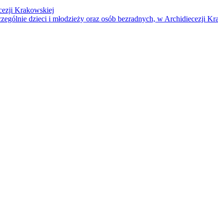
cezji Krakowskiej
czególnie dzieci i młodzieży oraz osób bezradnych, w Archidiecezji Kr