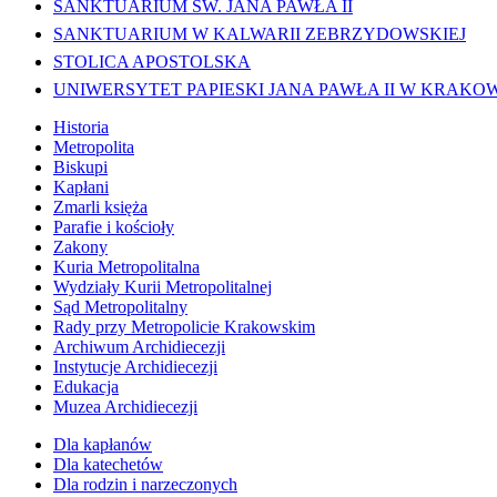
SANKTUARIUM ŚW. JANA PAWŁA II
SANKTUARIUM W KALWARII ZEBRZYDOWSKIEJ
STOLICA APOSTOLSKA
UNIWERSYTET PAPIESKI JANA PAWŁA II W KRAKO
Historia
Metropolita
Biskupi
Kapłani
Zmarli księża
Parafie i kościoły
Zakony
Kuria Metropolitalna
Wydziały Kurii Metropolitalnej
Sąd Metropolitalny
Rady przy Metropolicie Krakowskim
Archiwum Archidiecezji
Instytucje Archidiecezji
Edukacja
Muzea Archidiecezji
Dla kapłanów
Dla katechetów
Dla rodzin i narzeczonych