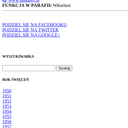
www.jankanty.pl
FUNKCJA W PARAFII:
Wikariusz
PODZIEL SIĘ NA FACEBOOKU
PODZIEL SIĘ NA TWITTER
PODZIEL SIĘ NA GOOGLE+
WYSZUKIWARKA
Szukaj:
ROK ŚWIĘCEŃ
1950
1951
1952
1953
1954
1955
1956
1957