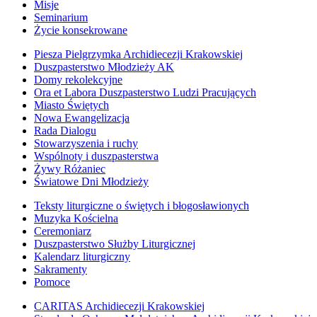
Misje
Seminarium
Życie konsekrowane
Piesza Pielgrzymka Archidiecezji Krakowskiej
Duszpasterstwo Młodzieży AK
Domy rekolekcyjne
Ora et Labora Duszpasterstwo Ludzi Pracujących
Miasto Świętych
Nowa Ewangelizacja
Rada Dialogu
Stowarzyszenia i ruchy
Wspólnoty i duszpasterstwa
Żywy Różaniec
Światowe Dni Młodzieży
Teksty liturgiczne o świętych i błogosławionych
Muzyka Kościelna
Ceremoniarz
Duszpasterstwo Służby Liturgicznej
Kalendarz liturgiczny
Sakramenty
Pomoce
CARITAS Archidiecezji Krakowskiej