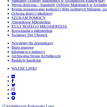
Standardy Ochrony Małoletnich w Archidiecezji Krakowskiej
Wersja skrócona – Standardy Ochrony Małoletnich w Archidie
Reguła poszanowania godności i dóbr osobistych bliźniego, sz
Ochrona dzieci i młodzieży
SZUKAM POMOCY
Apostołowie Miłosierdzia
KULT BOŻEGO MIŁOSIERDZIA
Rozważania o miłosierdziu
Światowe Dni Ubogich
Newsletter dla dziennikarzy
Biuro prasowe
Informacja o nadawcy
Archiwalna Strona Archidiecezji
Redakcje katolickie
WAŻNE LINKI