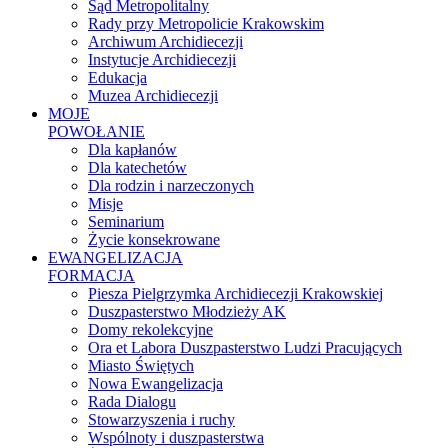
Sąd Metropolitalny
Rady przy Metropolicie Krakowskim
Archiwum Archidiecezji
Instytucje Archidiecezji
Edukacja
Muzea Archidiecezji
MOJE
POWOŁANIE
Dla kapłanów
Dla katechetów
Dla rodzin i narzeczonych
Misje
Seminarium
Życie konsekrowane
EWANGELIZACJA
FORMACJA
Piesza Pielgrzymka Archidiecezji Krakowskiej
Duszpasterstwo Młodzieży AK
Domy rekolekcyjne
Ora et Labora Duszpasterstwo Ludzi Pracujących
Miasto Świętych
Nowa Ewangelizacja
Rada Dialogu
Stowarzyszenia i ruchy
Wspólnoty i duszpasterstwa