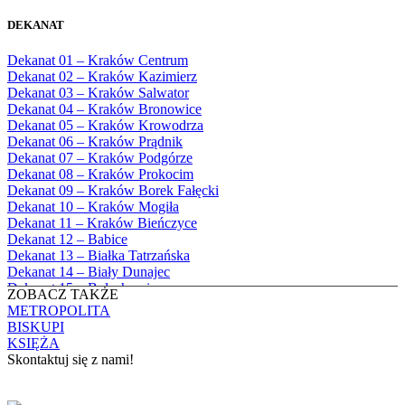
Bożego
1982
Bębło, Parafia Miłosierdzia Bożego
1983
DEKANAT
Bęczarka, Parafia Matki Boskiej
1984
Częstochowskiej
1985
Dekanat 01 – Kraków Centrum
Będkowice, Parafia Najświętszej Maryi
1986
Dekanat 02 – Kraków Kazimierz
Panny Królowej
1987
Dekanat 03 – Kraków Salwator
Białka Górna, Parafia Matki Bożej
1988
Dekanat 04 – Kraków Bronowice
Królowej Rodzin
1989
Dekanat 05 – Kraków Krowodrza
Białka Tatrzańska, Parafia Świętych
1990
Dekanat 06 – Kraków Prądnik
Apostołów Szymona i Judy Tadeusza
1991
Dekanat 07 – Kraków Podgórze
Biały Dunajec, Parafia Matki Bożej
1992
Dekanat 08 – Kraków Prokocim
Królowej Aniołów
1993
Dekanat 09 – Kraków Borek Fałęcki
Biały Kościół, Parafia św. Mikołaja
1994
Dekanat 10 – Kraków Mogiła
Bibice, Parafia Matki Bożej Nieustającej
1995
Dekanat 11 – Kraków Bieńczyce
Pomocy
1996
Dekanat 12 – Babice
Bieńkówka, Parafia Przenajświętszej Trójcy
1997
Dekanat 13 – Białka Tatrzańska
Biertowice, Parafia Matki Bożej
1998
Dekanat 14 – Biały Dunajec
Różańcowej
1999
Dekanat 15 – Bolechowice
Biórków Wielki, Parafia Wniebowzięcia
ZOBACZ TAKŻE
2000
Dekanat 16 – Chrzanów
NMP
METROPOLITA
2001
Dekanat 17 – Czarny Dunajec
Biskupice, Parafia św. Marcina
BISKUPI
2002
Dekanat 18 – Czernichów
Bobrek, Parafia Przenajświętszej Trójcy
KSIĘŻA
2003
Dekanat 19 – Dobczyce
Bodzanów, Parafia Świętych Apostołów
Skontaktuj się z nami!
2004
Dekanat 20 – Jabłonka
Piotra i Pawła
2005
Dekanat 21 – Jordanów
Bolechowice, Parafia Świętych Apostołów
KONTAKT
2006
Dekanat 22 – Kalwaria