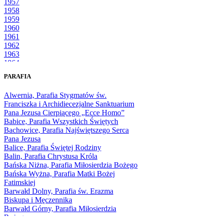
1957
1958
1959
1960
1961
1962
1963
1964
1965
PARAFIA
1966
1967
Alwernia, Parafia Stygmatów św.
1968
Franciszka i Archidiecezjalne Sanktuarium
1969
Pana Jezusa Cierpiącego „Ecce Homo”
1970
Babice, Parafia Wszystkich Świętych
1971
Bachowice, Parafia Najświętszego Serca
1972
Pana Jezusa
1973
Balice, Parafia Świętej Rodziny
1974
Balin, Parafia Chrystusa Króla
1975
Bańska Niżna, Parafia Miłosierdzia Bożego
1976
Bańska Wyżna, Parafia Matki Bożej
1977
Fatimskiej
1978
Barwałd Dolny, Parafia św. Erazma
1979
Biskupa i Męczennika
1980
Barwałd Górny, Parafia Miłosierdzia
1981