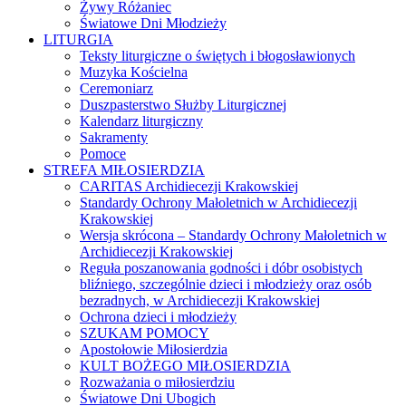
Żywy Różaniec
Światowe Dni Młodzieży
LITURGIA
Teksty liturgiczne o świętych i błogosławionych
Muzyka Kościelna
Ceremoniarz
Duszpasterstwo Służby Liturgicznej
Kalendarz liturgiczny
Sakramenty
Pomoce
STREFA MIŁOSIERDZIA
CARITAS Archidiecezji Krakowskiej
Standardy Ochrony Małoletnich w Archidiecezji
Krakowskiej
Wersja skrócona – Standardy Ochrony Małoletnich w
Archidiecezji Krakowskiej
Reguła poszanowania godności i dóbr osobistych
bliźniego, szczególnie dzieci i młodzieży oraz osób
bezradnych, w Archidiecezji Krakowskiej
Ochrona dzieci i młodzieży
SZUKAM POMOCY
Apostołowie Miłosierdzia
KULT BOŻEGO MIŁOSIERDZIA
Rozważania o miłosierdziu
Światowe Dni Ubogich