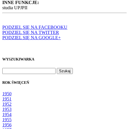
INNE FUNKCJE:
studia UPJPII
PODZIEL SIĘ NA FACEBOOKU
PODZIEL SIĘ NA TWITTER
PODZIEL SIĘ NA GOOGLE+
WYSZUKIWARKA
Szukaj:
ROK ŚWIĘCEŃ
1950
1951
1952
1953
1954
1955
1956