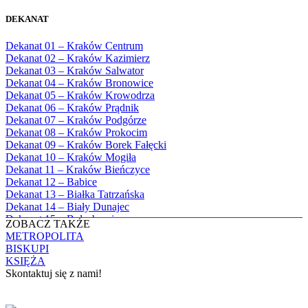
Bożego
1982
Bębło, Parafia Miłosierdzia Bożego
1983
DEKANAT
Bęczarka, Parafia Matki Boskiej
1984
Częstochowskiej
1985
Dekanat 01 – Kraków Centrum
Będkowice, Parafia Najświętszej Maryi
1986
Dekanat 02 – Kraków Kazimierz
Panny Królowej
1987
Dekanat 03 – Kraków Salwator
Białka Górna, Parafia Matki Bożej
1988
Dekanat 04 – Kraków Bronowice
Królowej Rodzin
1989
Dekanat 05 – Kraków Krowodrza
Białka Tatrzańska, Parafia Świętych
1990
Dekanat 06 – Kraków Prądnik
Apostołów Szymona i Judy Tadeusza
1991
Dekanat 07 – Kraków Podgórze
Biały Dunajec, Parafia Matki Bożej
1992
Dekanat 08 – Kraków Prokocim
Królowej Aniołów
1993
Dekanat 09 – Kraków Borek Fałęcki
Biały Kościół, Parafia św. Mikołaja
1994
Dekanat 10 – Kraków Mogiła
Bibice, Parafia Matki Bożej Nieustającej
1995
Dekanat 11 – Kraków Bieńczyce
Pomocy
1996
Dekanat 12 – Babice
Bieńkówka, Parafia Przenajświętszej Trójcy
1997
Dekanat 13 – Białka Tatrzańska
Biertowice, Parafia Matki Bożej
1998
Dekanat 14 – Biały Dunajec
Różańcowej
1999
Dekanat 15 – Bolechowice
Biórków Wielki, Parafia Wniebowzięcia
ZOBACZ TAKŻE
2000
Dekanat 16 – Chrzanów
NMP
METROPOLITA
2001
Dekanat 17 – Czarny Dunajec
Biskupice, Parafia św. Marcina
BISKUPI
2002
Dekanat 18 – Czernichów
Bobrek, Parafia Przenajświętszej Trójcy
KSIĘŻA
2003
Dekanat 19 – Dobczyce
Bodzanów, Parafia Świętych Apostołów
Skontaktuj się z nami!
2004
Dekanat 20 – Jabłonka
Piotra i Pawła
2005
Dekanat 21 – Jordanów
Bolechowice, Parafia Świętych Apostołów
KONTAKT
2006
Dekanat 22 – Kalwaria