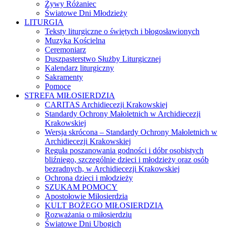
Żywy Różaniec
Światowe Dni Młodzieży
LITURGIA
Teksty liturgiczne o świętych i błogosławionych
Muzyka Kościelna
Ceremoniarz
Duszpasterstwo Służby Liturgicznej
Kalendarz liturgiczny
Sakramenty
Pomoce
STREFA MIŁOSIERDZIA
CARITAS Archidiecezji Krakowskiej
Standardy Ochrony Małoletnich w Archidiecezji
Krakowskiej
Wersja skrócona – Standardy Ochrony Małoletnich w
Archidiecezji Krakowskiej
Reguła poszanowania godności i dóbr osobistych
bliźniego, szczególnie dzieci i młodzieży oraz osób
bezradnych, w Archidiecezji Krakowskiej
Ochrona dzieci i młodzieży
SZUKAM POMOCY
Apostołowie Miłosierdzia
KULT BOŻEGO MIŁOSIERDZIA
Rozważania o miłosierdziu
Światowe Dni Ubogich