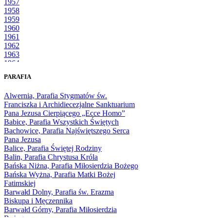
1957
1958
1959
1960
1961
1962
1963
1964
1965
PARAFIA
1966
1967
Alwernia, Parafia Stygmatów św.
1968
Franciszka i Archidiecezjalne Sanktuarium
1969
Pana Jezusa Cierpiącego „Ecce Homo”
1970
Babice, Parafia Wszystkich Świętych
1971
Bachowice, Parafia Najświętszego Serca
1972
Pana Jezusa
1973
Balice, Parafia Świętej Rodziny
1974
Balin, Parafia Chrystusa Króla
1975
Bańska Niżna, Parafia Miłosierdzia Bożego
1976
Bańska Wyżna, Parafia Matki Bożej
1977
Fatimskiej
1978
Barwałd Dolny, Parafia św. Erazma
1979
Biskupa i Męczennika
1980
Barwałd Górny, Parafia Miłosierdzia
1981