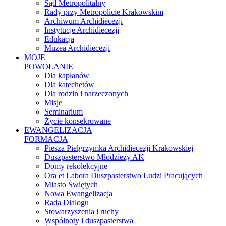
Sąd Metropolitalny
Rady przy Metropolicie Krakowskim
Archiwum Archidiecezji
Instytucje Archidiecezji
Edukacja
Muzea Archidiecezji
MOJE
POWOŁANIE
Dla kapłanów
Dla katechetów
Dla rodzin i narzeczonych
Misje
Seminarium
Życie konsekrowane
EWANGELIZACJA
FORMACJA
Piesza Pielgrzymka Archidiecezji Krakowskiej
Duszpasterstwo Młodzieży AK
Domy rekolekcyjne
Ora et Labora Duszpasterstwo Ludzi Pracujących
Miasto Świętych
Nowa Ewangelizacja
Rada Dialogu
Stowarzyszenia i ruchy
Wspólnoty i duszpasterstwa