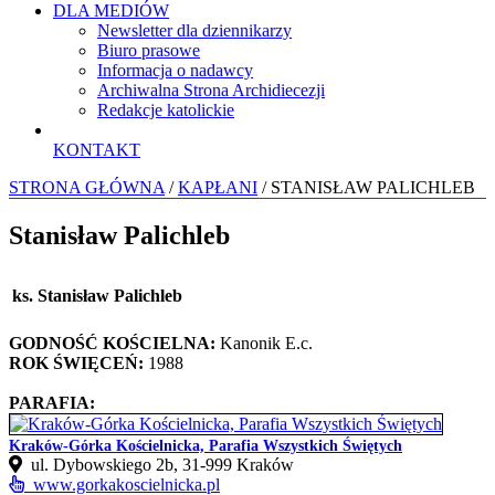
DLA MEDIÓW
Newsletter dla dziennikarzy
Biuro prasowe
Informacja o nadawcy
Archiwalna Strona Archidiecezji
Redakcje katolickie
KONTAKT
STRONA GŁÓWNA
/
KAPŁANI
/ STANISŁAW PALICHLEB
Stanisław Palichleb
ks. Stanisław Palichleb
GODNOŚĆ KOŚCIELNA:
Kanonik E.c.
ROK ŚWIĘCEŃ:
1988
PARAFIA:
Kraków-Górka Kościelnicka, Parafia Wszystkich Świętych
ul. Dybowskiego 2b, 31‑999 Kraków
www.gorkakoscielnicka.pl