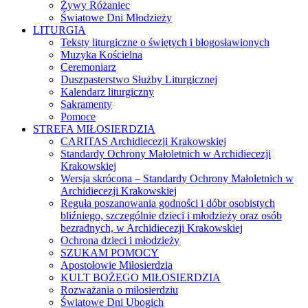
Żywy Różaniec
Światowe Dni Młodzieży
LITURGIA
Teksty liturgiczne o świętych i błogosławionych
Muzyka Kościelna
Ceremoniarz
Duszpasterstwo Służby Liturgicznej
Kalendarz liturgiczny
Sakramenty
Pomoce
STREFA MIŁOSIERDZIA
CARITAS Archidiecezji Krakowskiej
Standardy Ochrony Małoletnich w Archidiecezji
Krakowskiej
Wersja skrócona – Standardy Ochrony Małoletnich w
Archidiecezji Krakowskiej
Reguła poszanowania godności i dóbr osobistych
bliźniego, szczególnie dzieci i młodzieży oraz osób
bezradnych, w Archidiecezji Krakowskiej
Ochrona dzieci i młodzieży
SZUKAM POMOCY
Apostołowie Miłosierdzia
KULT BOŻEGO MIŁOSIERDZIA
Rozważania o miłosierdziu
Światowe Dni Ubogich