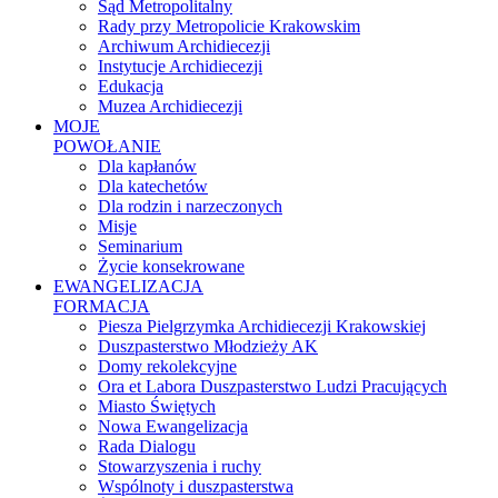
Sąd Metropolitalny
Rady przy Metropolicie Krakowskim
Archiwum Archidiecezji
Instytucje Archidiecezji
Edukacja
Muzea Archidiecezji
MOJE
POWOŁANIE
Dla kapłanów
Dla katechetów
Dla rodzin i narzeczonych
Misje
Seminarium
Życie konsekrowane
EWANGELIZACJA
FORMACJA
Piesza Pielgrzymka Archidiecezji Krakowskiej
Duszpasterstwo Młodzieży AK
Domy rekolekcyjne
Ora et Labora Duszpasterstwo Ludzi Pracujących
Miasto Świętych
Nowa Ewangelizacja
Rada Dialogu
Stowarzyszenia i ruchy
Wspólnoty i duszpasterstwa