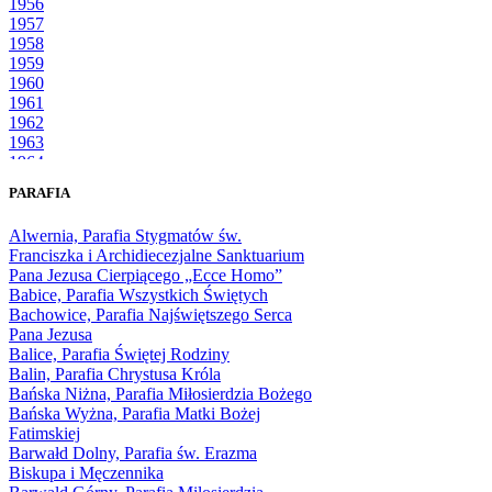
1956
1957
1958
1959
1960
1961
1962
1963
1964
1965
PARAFIA
1966
1967
Alwernia, Parafia Stygmatów św.
1968
Franciszka i Archidiecezjalne Sanktuarium
1969
Pana Jezusa Cierpiącego „Ecce Homo”
1970
Babice, Parafia Wszystkich Świętych
1971
Bachowice, Parafia Najświętszego Serca
1972
Pana Jezusa
1973
Balice, Parafia Świętej Rodziny
1974
Balin, Parafia Chrystusa Króla
1975
Bańska Niżna, Parafia Miłosierdzia Bożego
1976
Bańska Wyżna, Parafia Matki Bożej
1977
Fatimskiej
1978
Barwałd Dolny, Parafia św. Erazma
1979
Biskupa i Męczennika
1980