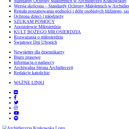
Standardy Ochrony Małoletnich w Archidiecezji Krakowskiej
Wersja skrócona – Standardy Ochrony Małoletnich w Archidie
Reguła poszanowania godności i dóbr osobistych bliźniego, sz
Ochrona dzieci i młodzieży
SZUKAM POMOCY
Apostołowie Miłosierdzia
KULT BOŻEGO MIŁOSIERDZIA
Rozważania o miłosierdziu
Światowe Dni Ubogich
Newsletter dla dziennikarzy
Biuro prasowe
Informacja o nadawcy
Archiwalna Strona Archidiecezji
Redakcje katolickie
WAŻNE LINKI