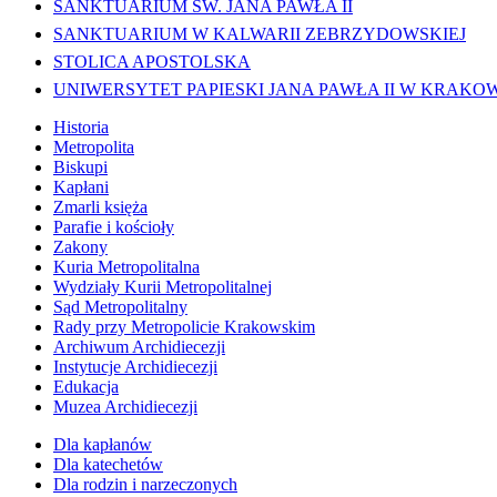
SANKTUARIUM ŚW. JANA PAWŁA II
SANKTUARIUM W KALWARII ZEBRZYDOWSKIEJ
STOLICA APOSTOLSKA
UNIWERSYTET PAPIESKI JANA PAWŁA II W KRAKO
Historia
Metropolita
Biskupi
Kapłani
Zmarli księża
Parafie i kościoły
Zakony
Kuria Metropolitalna
Wydziały Kurii Metropolitalnej
Sąd Metropolitalny
Rady przy Metropolicie Krakowskim
Archiwum Archidiecezji
Instytucje Archidiecezji
Edukacja
Muzea Archidiecezji
Dla kapłanów
Dla katechetów
Dla rodzin i narzeczonych