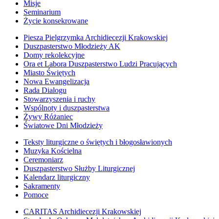
Misje
Seminarium
Życie konsekrowane
Piesza Pielgrzymka Archidiecezji Krakowskiej
Duszpasterstwo Młodzieży AK
Domy rekolekcyjne
Ora et Labora Duszpasterstwo Ludzi Pracujących
Miasto Świętych
Nowa Ewangelizacja
Rada Dialogu
Stowarzyszenia i ruchy
Wspólnoty i duszpasterstwa
Żywy Różaniec
Światowe Dni Młodzieży
Teksty liturgiczne o świętych i błogosławionych
Muzyka Kościelna
Ceremoniarz
Duszpasterstwo Służby Liturgicznej
Kalendarz liturgiczny
Sakramenty
Pomoce
CARITAS Archidiecezji Krakowskiej