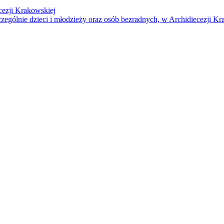
cezji Krakowskiej
czególnie dzieci i młodzieży oraz osób bezradnych, w Archidiecezji Kr