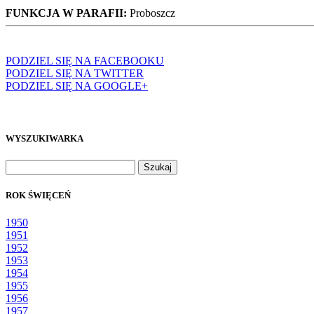
FUNKCJA W PARAFII:
Proboszcz
PODZIEL SIĘ NA FACEBOOKU
PODZIEL SIĘ NA TWITTER
PODZIEL SIĘ NA GOOGLE+
WYSZUKIWARKA
Szukaj:
ROK ŚWIĘCEŃ
1950
1951
1952
1953
1954
1955
1956
1957