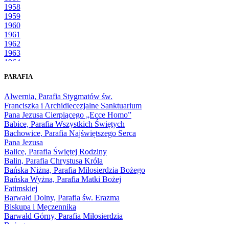
1958
1959
1960
1961
1962
1963
1964
1965
PARAFIA
1966
1967
Alwernia, Parafia Stygmatów św.
1968
Franciszka i Archidiecezjalne Sanktuarium
1969
Pana Jezusa Cierpiącego „Ecce Homo”
1970
Babice, Parafia Wszystkich Świętych
1971
Bachowice, Parafia Najświętszego Serca
1972
Pana Jezusa
1973
Balice, Parafia Świętej Rodziny
1974
Balin, Parafia Chrystusa Króla
1975
Bańska Niżna, Parafia Miłosierdzia Bożego
1976
Bańska Wyżna, Parafia Matki Bożej
1977
Fatimskiej
1978
Barwałd Dolny, Parafia św. Erazma
1979
Biskupa i Męczennika
1980
Barwałd Górny, Parafia Miłosierdzia
1981
Bożego
1982