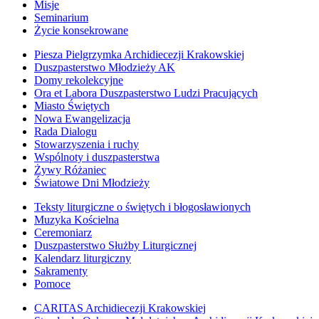
Misje
Seminarium
Życie konsekrowane
Piesza Pielgrzymka Archidiecezji Krakowskiej
Duszpasterstwo Młodzieży AK
Domy rekolekcyjne
Ora et Labora Duszpasterstwo Ludzi Pracujących
Miasto Świętych
Nowa Ewangelizacja
Rada Dialogu
Stowarzyszenia i ruchy
Wspólnoty i duszpasterstwa
Żywy Różaniec
Światowe Dni Młodzieży
Teksty liturgiczne o świętych i błogosławionych
Muzyka Kościelna
Ceremoniarz
Duszpasterstwo Służby Liturgicznej
Kalendarz liturgiczny
Sakramenty
Pomoce
CARITAS Archidiecezji Krakowskiej