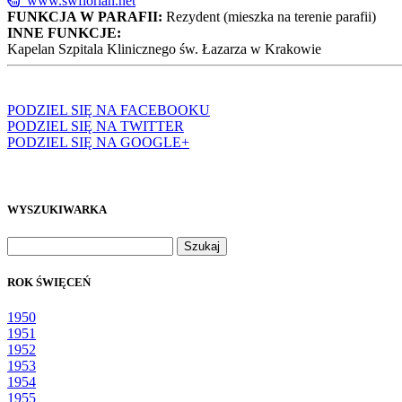
www.swflorian.net
FUNKCJA W PARAFII:
Rezydent (mieszka na terenie parafii)
INNE FUNKCJE:
Kapelan Szpitala Klinicznego św. Łazarza w Krakowie
PODZIEL SIĘ NA FACEBOOKU
PODZIEL SIĘ NA TWITTER
PODZIEL SIĘ NA GOOGLE+
WYSZUKIWARKA
Szukaj:
ROK ŚWIĘCEŃ
1950
1951
1952
1953
1954
1955