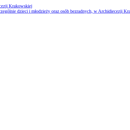
cezji Krakowskiej
czególnie dzieci i młodzieży oraz osób bezradnych, w Archidiecezji Kr