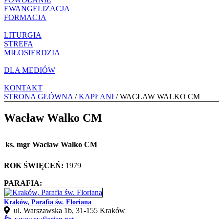
EWANGELIZACJA
FORMACJA
LITURGIA
STREFA
MIŁOSIERDZIA
DLA MEDIÓW
KONTAKT
STRONA GŁÓWNA
/
KAPŁANI
/ WACŁAW WALKO CM
Wacław Walko CM
ks. mgr Wacław Walko CM
ROK ŚWIĘCEŃ:
1979
PARAFIA:
Kraków, Parafia św. Floriana
ul. Warszawska 1b, 31-155 Kraków