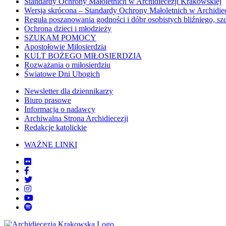
Standardy Ochrony Małoletnich w Archidiecezji Krakowskiej
Wersja skrócona – Standardy Ochrony Małoletnich w Archidie
Reguła poszanowania godności i dóbr osobistych bliźniego, sz
Ochrona dzieci i młodzieży
SZUKAM POMOCY
Apostołowie Miłosierdzia
KULT BOŻEGO MIŁOSIERDZIA
Rozważania o miłosierdziu
Światowe Dni Ubogich
Newsletter dla dziennikarzy
Biuro prasowe
Informacja o nadawcy
Archiwalna Strona Archidiecezji
Redakcje katolickie
WAŻNE LINKI