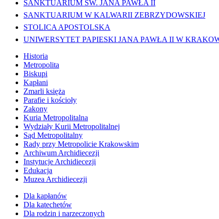
SANKTUARIUM ŚW. JANA PAWŁA II
SANKTUARIUM W KALWARII ZEBRZYDOWSKIEJ
STOLICA APOSTOLSKA
UNIWERSYTET PAPIESKI JANA PAWŁA II W KRAKO
Historia
Metropolita
Biskupi
Kapłani
Zmarli księża
Parafie i kościoły
Zakony
Kuria Metropolitalna
Wydziały Kurii Metropolitalnej
Sąd Metropolitalny
Rady przy Metropolicie Krakowskim
Archiwum Archidiecezji
Instytucje Archidiecezji
Edukacja
Muzea Archidiecezji
Dla kapłanów
Dla katechetów
Dla rodzin i narzeczonych