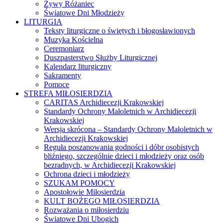
Żywy Różaniec
Światowe Dni Młodzieży
LITURGIA
Teksty liturgiczne o świętych i błogosławionych
Muzyka Kościelna
Ceremoniarz
Duszpasterstwo Służby Liturgicznej
Kalendarz liturgiczny
Sakramenty
Pomoce
STREFA MIŁOSIERDZIA
CARITAS Archidiecezji Krakowskiej
Standardy Ochrony Małoletnich w Archidiecezji
Krakowskiej
Wersja skrócona – Standardy Ochrony Małoletnich w
Archidiecezji Krakowskiej
Reguła poszanowania godności i dóbr osobistych
bliźniego, szczególnie dzieci i młodzieży oraz osób
bezradnych, w Archidiecezji Krakowskiej
Ochrona dzieci i młodzieży
SZUKAM POMOCY
Apostołowie Miłosierdzia
KULT BOŻEGO MIŁOSIERDZIA
Rozważania o miłosierdziu
Światowe Dni Ubogich