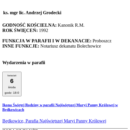
ks. mgr lic. Andrzej Grodecki
GODNOŚĆ KOŚCIELNA:
Kanonik R.M.
ROK ŚWIĘCEŃ:
1992
FUNKCJA W PARAFII I W DEKANACIE:
Proboszcz
INNE FUNKCJE:
Notariusz dekanatu Bolechowice
Wydarzenia w parafii
kwiecień
6
środa
godz: 18:0
Ikona Świętej Rodziny w parafii Najświętszej Maryi Panny Królowej w
Będkowicach
Będkowice, Parafia Najświętszej Maryi Panny Królowej