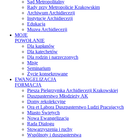
Sąd Metropolitalny
Rady przy Metropolicie Krakowskim
Archiwum Archidiecezji
Instytucje Archidiecezji
Edukacja
Muzea Archidiecezji
MOJE
POWOŁANIE
Dla kapłanów
Dla katechetów
Dla rodzin i narzeczonych
Misje
Seminarium
Życie konsekrowane
EWANGELIZACJA
FORMACJA
Piesza Pielgrzymka Archidiecezji Krakowskiej
Duszpasterstwo Młodzieży AK
Domy rekolekcyjne
Ora et Labora Duszpasterstwo Ludzi Pracujących
Miasto Świętych
Nowa Ewangelizacja
Rada Dialogu
Stowarzyszenia i ruchy
Wspólnoty i duszpasterstwa