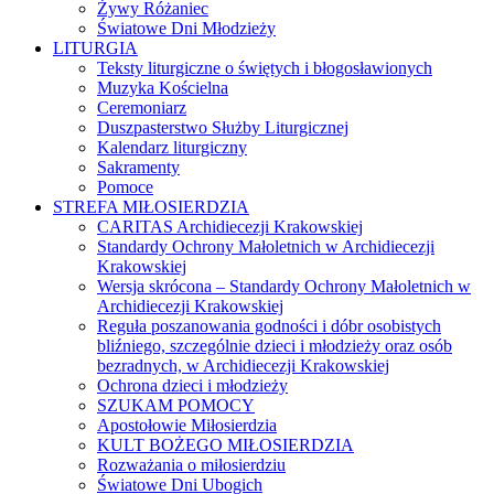
Żywy Różaniec
Światowe Dni Młodzieży
LITURGIA
Teksty liturgiczne o świętych i błogosławionych
Muzyka Kościelna
Ceremoniarz
Duszpasterstwo Służby Liturgicznej
Kalendarz liturgiczny
Sakramenty
Pomoce
STREFA MIŁOSIERDZIA
CARITAS Archidiecezji Krakowskiej
Standardy Ochrony Małoletnich w Archidiecezji
Krakowskiej
Wersja skrócona – Standardy Ochrony Małoletnich w
Archidiecezji Krakowskiej
Reguła poszanowania godności i dóbr osobistych
bliźniego, szczególnie dzieci i młodzieży oraz osób
bezradnych, w Archidiecezji Krakowskiej
Ochrona dzieci i młodzieży
SZUKAM POMOCY
Apostołowie Miłosierdzia
KULT BOŻEGO MIŁOSIERDZIA
Rozważania o miłosierdziu
Światowe Dni Ubogich