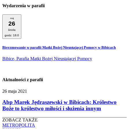
Wydarzenia w parafii
maj
26
środa
godz: 18:0
Bierzmowanie w parafii Matki Bożej Nieustającej Pomocy w Bibicach
Bibice, Parafia Matki Bożej Nieustającej Pomocy
Aktualności z parafii
26 maja 2021
Abp Marek Jędraszewski w Bibicach: Królestwo
Boże to królestwo miłości i służenia innym
ZOBACZ TAKŻE
METROPOLITA