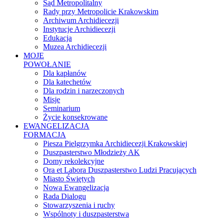
Sąd Metropolitalny
Rady przy Metropolicie Krakowskim
Archiwum Archidiecezji
Instytucje Archidiecezji
Edukacja
Muzea Archidiecezji
MOJE
POWOŁANIE
Dla kapłanów
Dla katechetów
Dla rodzin i narzeczonych
Misje
Seminarium
Życie konsekrowane
EWANGELIZACJA
FORMACJA
Piesza Pielgrzymka Archidiecezji Krakowskiej
Duszpasterstwo Młodzieży AK
Domy rekolekcyjne
Ora et Labora Duszpasterstwo Ludzi Pracujących
Miasto Świętych
Nowa Ewangelizacja
Rada Dialogu
Stowarzyszenia i ruchy
Wspólnoty i duszpasterstwa