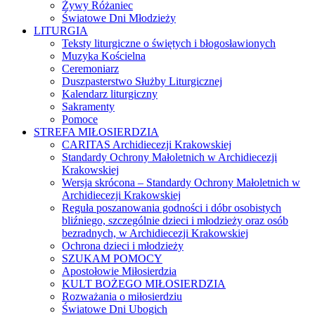
Żywy Różaniec
Światowe Dni Młodzieży
LITURGIA
Teksty liturgiczne o świętych i błogosławionych
Muzyka Kościelna
Ceremoniarz
Duszpasterstwo Służby Liturgicznej
Kalendarz liturgiczny
Sakramenty
Pomoce
STREFA MIŁOSIERDZIA
CARITAS Archidiecezji Krakowskiej
Standardy Ochrony Małoletnich w Archidiecezji
Krakowskiej
Wersja skrócona – Standardy Ochrony Małoletnich w
Archidiecezji Krakowskiej
Reguła poszanowania godności i dóbr osobistych
bliźniego, szczególnie dzieci i młodzieży oraz osób
bezradnych, w Archidiecezji Krakowskiej
Ochrona dzieci i młodzieży
SZUKAM POMOCY
Apostołowie Miłosierdzia
KULT BOŻEGO MIŁOSIERDZIA
Rozważania o miłosierdziu
Światowe Dni Ubogich