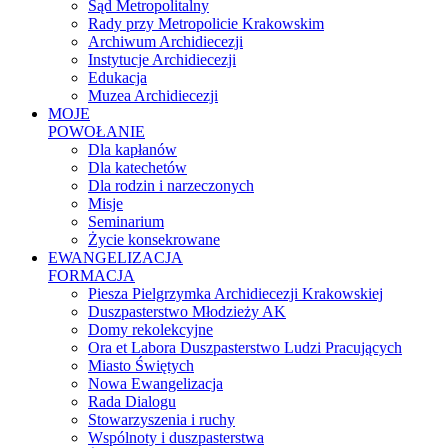
Sąd Metropolitalny
Rady przy Metropolicie Krakowskim
Archiwum Archidiecezji
Instytucje Archidiecezji
Edukacja
Muzea Archidiecezji
MOJE
POWOŁANIE
Dla kapłanów
Dla katechetów
Dla rodzin i narzeczonych
Misje
Seminarium
Życie konsekrowane
EWANGELIZACJA
FORMACJA
Piesza Pielgrzymka Archidiecezji Krakowskiej
Duszpasterstwo Młodzieży AK
Domy rekolekcyjne
Ora et Labora Duszpasterstwo Ludzi Pracujących
Miasto Świętych
Nowa Ewangelizacja
Rada Dialogu
Stowarzyszenia i ruchy
Wspólnoty i duszpasterstwa