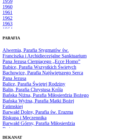
1959
1960
1961
1962
1963
1964
1965
PARAFIA
1966
1967
Alwernia, Parafia Stygmatów św.
1968
Franciszka i Archidiecezjalne Sanktuarium
1969
Pana Jezusa Cierpiącego „Ecce Homo”
1970
Babice, Parafia Wszystkich Świętych
1971
Bachowice, Parafia Najświętszego Serca
1972
Pana Jezusa
1973
Balice, Parafia Świętej Rodziny
1974
Balin, Parafia Chrystusa Króla
1975
Bańska Niżna, Parafia Miłosierdzia Bożego
1976
Bańska Wyżna, Parafia Matki Bożej
1977
Fatimskiej
1978
Barwałd Dolny, Parafia św. Erazma
1979
Biskupa i Męczennika
1980
Barwałd Górny, Parafia Miłosierdzia
1981
Bożego
1982
Bębło, Parafia Miłosierdzia Bożego
1983
DEKANAT