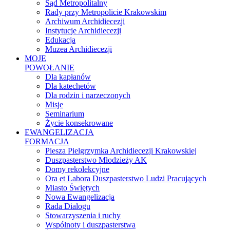
Sąd Metropolitalny
Rady przy Metropolicie Krakowskim
Archiwum Archidiecezji
Instytucje Archidiecezji
Edukacja
Muzea Archidiecezji
MOJE
POWOŁANIE
Dla kapłanów
Dla katechetów
Dla rodzin i narzeczonych
Misje
Seminarium
Życie konsekrowane
EWANGELIZACJA
FORMACJA
Piesza Pielgrzymka Archidiecezji Krakowskiej
Duszpasterstwo Młodzieży AK
Domy rekolekcyjne
Ora et Labora Duszpasterstwo Ludzi Pracujących
Miasto Świętych
Nowa Ewangelizacja
Rada Dialogu
Stowarzyszenia i ruchy
Wspólnoty i duszpasterstwa