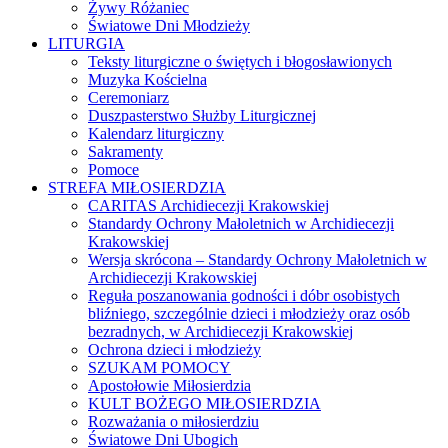
Żywy Różaniec
Światowe Dni Młodzieży
LITURGIA
Teksty liturgiczne o świętych i błogosławionych
Muzyka Kościelna
Ceremoniarz
Duszpasterstwo Służby Liturgicznej
Kalendarz liturgiczny
Sakramenty
Pomoce
STREFA MIŁOSIERDZIA
CARITAS Archidiecezji Krakowskiej
Standardy Ochrony Małoletnich w Archidiecezji
Krakowskiej
Wersja skrócona – Standardy Ochrony Małoletnich w
Archidiecezji Krakowskiej
Reguła poszanowania godności i dóbr osobistych
bliźniego, szczególnie dzieci i młodzieży oraz osób
bezradnych, w Archidiecezji Krakowskiej
Ochrona dzieci i młodzieży
SZUKAM POMOCY
Apostołowie Miłosierdzia
KULT BOŻEGO MIŁOSIERDZIA
Rozważania o miłosierdziu
Światowe Dni Ubogich