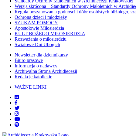
Standardy Ochrony Małoletnich w Archidiecezji Krakowskiej
Wersja skrócona – Standardy Ochrony Małoletnich w Archidie
Reguła poszanowania godności i dóbr osobistych bliźniego, sz
Ochrona dzieci i młodzieży
SZUKAM POMOCY
Apostołowie Miłosierdzia
KULT BOŻEGO MIŁOSIERDZIA
Rozważania o miłosierdziu
Światowe Dni Ubogich
Newsletter dla dziennikarzy
Biuro prasowe
Informacja o nadawcy
Archiwalna Strona Archidiecezji
Redakcje katolickie
WAŻNE LINKI