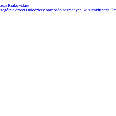
cezji Krakowskiej
czególnie dzieci i młodzieży oraz osób bezradnych, w Archidiecezji Kr