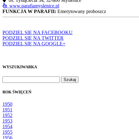
os. Tysiąclecia 34, 32‑400 Myślenice
www.parafiamyslenice.pl
FUNKCJA W PARAFII:
Emerytowany proboszcz
PODZIEL SIĘ NA FACEBOOKU
PODZIEL SIĘ NA TWITTER
PODZIEL SIĘ NA GOOGLE+
WYSZUKIWARKA
Szukaj:
ROK ŚWIĘCEŃ
1950
1951
1952
1953
1954
1955
1956