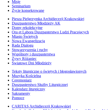
Misje
Seminarium
Życie konsekrowane
Piesza Pielgrzymka Archidiecezji Krakowskiej
Duszpasterstwo Młodzieży AK
Domy rekolekcyjne
Ora et Labora Duszpasterstwo Ludzi Pracujących
Miasto Świętych
Nowa Ewangelizacja
Rada Dialogu
Stowarzyszenia i ruchy
Wspólnoty i duszpasterstwa
Żywy Różaniec
Światowe Dni Młodzieży
Teksty liturgiczne o świętych i błogosławionych
Muzyka Kościelna
Ceremoniarz
Duszpasterstwo Służby Liturgicznej
Kalendarz liturgiczny
Sakramenty
Pomoce
CARITAS Archidiecezji Krakowskiej