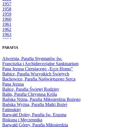
1957
1958
1959
1960
1961
1962
1963
1964
1965
PARAFIA
1966
1967
Alwernia, Parafia Stygmatów św.
1968
Franciszka i Archidiecezjalne Sanktuarium
1969
Pana Jezusa Cierpiącego „Ecce Homo”
1970
Babice, Parafia Wszystkich Świętych
1971
Bachowice, Parafia Najświętszego Serca
1972
Pana Jezusa
1973
Balice, Parafia Świętej Rodziny
1974
Balin, Parafia Chrystusa Króla
1975
Bańska Niżna, Parafia Miłosierdzia Bożego
1976
Bańska Wyżna, Parafia Matki Bożej
1977
Fatimskiej
1978
Barwałd Dolny, Parafia św. Erazma
1979
Biskupa i Męczennika
1980
Barwałd Górny, Parafia Miłosierdzia
1981