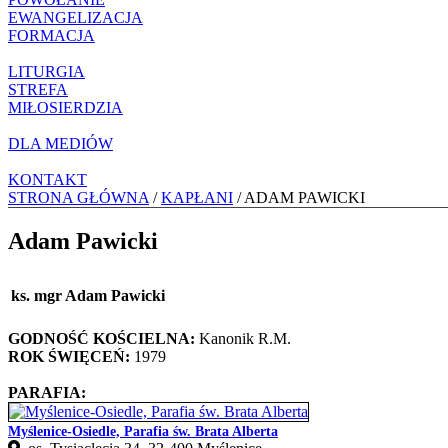
EWANGELIZACJA
FORMACJA
LITURGIA
STREFA
MIŁOSIERDZIA
DLA MEDIÓW
KONTAKT
STRONA GŁÓWNA
/
KAPŁANI
/ ADAM PAWICKI
Adam Pawicki
ks. mgr Adam Pawicki
GODNOŚĆ KOŚCIELNA:
Kanonik R.M.
ROK ŚWIĘCEŃ:
1979
PARAFIA:
Myślenice-Osiedle, Parafia św. Brata Alberta