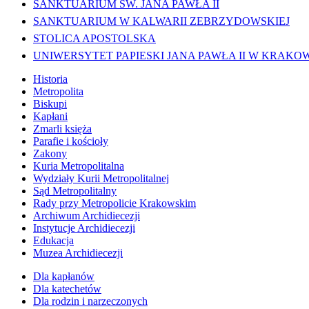
SANKTUARIUM ŚW. JANA PAWŁA II
SANKTUARIUM W KALWARII ZEBRZYDOWSKIEJ
STOLICA APOSTOLSKA
UNIWERSYTET PAPIESKI JANA PAWŁA II W KRAKO
Historia
Metropolita
Biskupi
Kapłani
Zmarli księża
Parafie i kościoły
Zakony
Kuria Metropolitalna
Wydziały Kurii Metropolitalnej
Sąd Metropolitalny
Rady przy Metropolicie Krakowskim
Archiwum Archidiecezji
Instytucje Archidiecezji
Edukacja
Muzea Archidiecezji
Dla kapłanów
Dla katechetów
Dla rodzin i narzeczonych