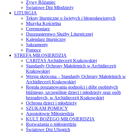
Żywy Różaniec
Światowe Dni Młodzieży
LITURGIA
Teksty liturgiczne o świętych i błogosławionych
Muzyka Kościelna
Ceremoniarz
Duszpasterstwo Służby Liturgicznej
Kalendarz liturgiczny
Sakramenty
Pomoce
STREFA MIŁOSIERDZIA
CARITAS Archidiecezji Krakowskiej
Standardy Ochrony Małoletnich w Archidiecezji
Krakowskiej
Wersja skrócona – Standardy Ochrony Małoletnich w
Archidiecezji Krakowskiej
Reguła poszanowania godności i dóbr osobistych
bliźniego, szczególnie dzieci i młodzieży oraz osób
bezradnych, w Archidiecezji Krakowskiej
Ochrona dzieci i młodzieży
SZUKAM POMOCY
Apostołowie Miłosierdzia
KULT BOŻEGO MIŁOSIERDZIA
Rozważania o miłosierdziu
Światowe Dni Ubogich