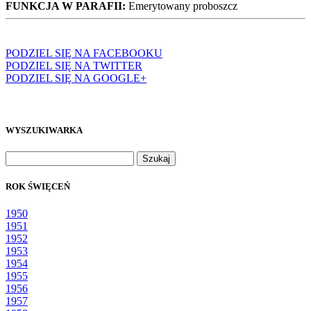
FUNKCJA W PARAFII:
Emerytowany proboszcz
PODZIEL SIĘ NA FACEBOOKU
PODZIEL SIĘ NA TWITTER
PODZIEL SIĘ NA GOOGLE+
WYSZUKIWARKA
Szukaj:
ROK ŚWIĘCEŃ
1950
1951
1952
1953
1954
1955
1956
1957