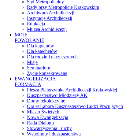
Sąd Metropolitalny
Rady przy Metropolicie Krakowskim
Archiwum Archidiecezji
Instytucje Archidiecezji
Edukacja
Muzea Archidiecezji
MOJE
POWOŁANIE
Dla kapłanów
Dla katechetów
Dla rodzin i narzeczonych
Misje
Seminarium
Życie konsekrowane
EWANGELIZACJA
FORMACJA
Piesza Pielgrzymka Archidiecezji Krakowskiej
Duszpasterstwo Młodzieży AK
Domy rekolekcyjne
Ora et Labora Duszpasterstwo Ludzi Pracujących
Miasto Świętych
Nowa Ewangelizacja
Rada Dialogu
Stowarzyszenia i ruchy
Wspólnoty i duszpasterstwa