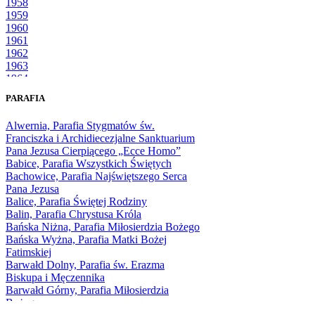
1958
1959
1960
1961
1962
1963
1964
1965
PARAFIA
1966
1967
Alwernia, Parafia Stygmatów św.
1968
Franciszka i Archidiecezjalne Sanktuarium
1969
Pana Jezusa Cierpiącego „Ecce Homo”
1970
Babice, Parafia Wszystkich Świętych
1971
Bachowice, Parafia Najświętszego Serca
1972
Pana Jezusa
1973
Balice, Parafia Świętej Rodziny
1974
Balin, Parafia Chrystusa Króla
1975
Bańska Niżna, Parafia Miłosierdzia Bożego
1976
Bańska Wyżna, Parafia Matki Bożej
1977
Fatimskiej
1978
Barwałd Dolny, Parafia św. Erazma
1979
Biskupa i Męczennika
1980
Barwałd Górny, Parafia Miłosierdzia
1981
Bożego
1982