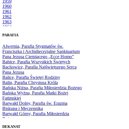
1959
1960
1961
1962
1963
1964
1965
PARAFIA
1966
1967
Alwernia, Parafia Stygmatów św.
1968
Franciszka i Archidiecezjalne Sanktuarium
1969
Pana Jezusa Cierpiącego „Ecce Homo”
1970
Babice, Parafia Wszystkich Świętych
1971
Bachowice, Parafia Najświętszego Serca
1972
Pana Jezusa
1973
Balice, Parafia Świętej Rodziny
1974
Balin, Parafia Chrystusa Króla
1975
Bańska Niżna, Parafia Miłosierdzia Bożego
1976
Bańska Wyżna, Parafia Matki Bożej
1977
Fatimskiej
1978
Barwałd Dolny, Parafia św. Erazma
1979
Biskupa i Męczennika
1980
Barwałd Górny, Parafia Miłosierdzia
1981
Bożego
1982
Bębło, Parafia Miłosierdzia Bożego
1983
DEKANAT