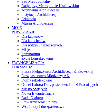
Sąd Metropolitalny
Rady przy Metropolicie Krakowskim
Archiwum Archidiecezji
Instytucje Archidiecezji
Edukacja
Muzea Archidiecezji
MOJE
POWOŁANIE
Dla kapłanów
Dla katechetów
Dla rodzin i narzeczonych
Misje
Seminarium
Życie konsekrowane
EWANGELIZACJA
FORMACJA
Piesza Pielgrzymka Archidiecezji Krakowskiej
Duszpasterstwo Młodzieży AK
Domy rekolekcyjne
Ora et Labora Duszpasterstwo Ludzi Pracujących
Miasto Świętych
Nowa Ewangelizacja
Rada Dialogu
Stowarzyszenia i ruchy
Wspólnoty i duszpasterstwa