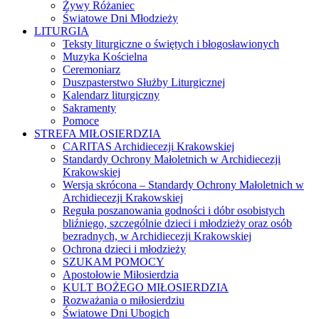
Żywy Różaniec
Światowe Dni Młodzieży
LITURGIA
Teksty liturgiczne o świętych i błogosławionych
Muzyka Kościelna
Ceremoniarz
Duszpasterstwo Służby Liturgicznej
Kalendarz liturgiczny
Sakramenty
Pomoce
STREFA MIŁOSIERDZIA
CARITAS Archidiecezji Krakowskiej
Standardy Ochrony Małoletnich w Archidiecezji
Krakowskiej
Wersja skrócona – Standardy Ochrony Małoletnich w
Archidiecezji Krakowskiej
Reguła poszanowania godności i dóbr osobistych
bliźniego, szczególnie dzieci i młodzieży oraz osób
bezradnych, w Archidiecezji Krakowskiej
Ochrona dzieci i młodzieży
SZUKAM POMOCY
Apostołowie Miłosierdzia
KULT BOŻEGO MIŁOSIERDZIA
Rozważania o miłosierdziu
Światowe Dni Ubogich