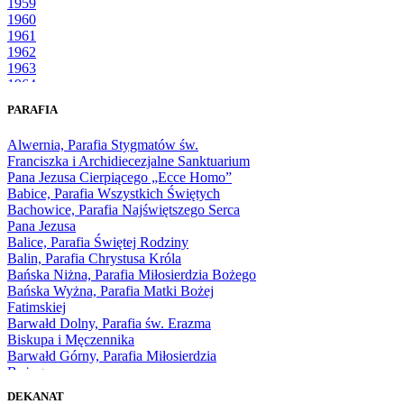
1959
1960
1961
1962
1963
1964
1965
PARAFIA
1966
1967
Alwernia, Parafia Stygmatów św.
1968
Franciszka i Archidiecezjalne Sanktuarium
1969
Pana Jezusa Cierpiącego „Ecce Homo”
1970
Babice, Parafia Wszystkich Świętych
1971
Bachowice, Parafia Najświętszego Serca
1972
Pana Jezusa
1973
Balice, Parafia Świętej Rodziny
1974
Balin, Parafia Chrystusa Króla
1975
Bańska Niżna, Parafia Miłosierdzia Bożego
1976
Bańska Wyżna, Parafia Matki Bożej
1977
Fatimskiej
1978
Barwałd Dolny, Parafia św. Erazma
1979
Biskupa i Męczennika
1980
Barwałd Górny, Parafia Miłosierdzia
1981
Bożego
1982
Bębło, Parafia Miłosierdzia Bożego
1983
DEKANAT