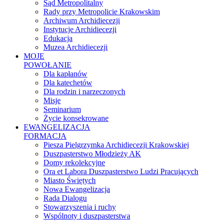
Sąd Metropolitalny
Rady przy Metropolicie Krakowskim
Archiwum Archidiecezji
Instytucje Archidiecezji
Edukacja
Muzea Archidiecezji
MOJE
POWOŁANIE
Dla kapłanów
Dla katechetów
Dla rodzin i narzeczonych
Misje
Seminarium
Życie konsekrowane
EWANGELIZACJA
FORMACJA
Piesza Pielgrzymka Archidiecezji Krakowskiej
Duszpasterstwo Młodzieży AK
Domy rekolekcyjne
Ora et Labora Duszpasterstwo Ludzi Pracujących
Miasto Świętych
Nowa Ewangelizacja
Rada Dialogu
Stowarzyszenia i ruchy
Wspólnoty i duszpasterstwa