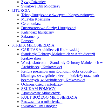
Żywy Różaniec
Światowe Dni Młodzieży
LITURGIA
Teksty liturgiczne o świętych i błogosławionych
Muzyka Kościelna
Ceremoniarz
Duszpasterstwo Służby Liturgicznej
Kalendarz liturgiczny
Sakramenty
Pomoce
STREFA MIŁOSIERDZIA
CARITAS Archidiecezji Krakowskiej
Standardy Ochrony Małoletnich w Archidiecezji
Krakowskiej
Wersja skrócona – Standardy Ochrony Małoletnich w
Archidiecezji Krakowskiej
Reguła poszanowania godności i dóbr osobistych
bliźniego, szczególnie dzieci i młodzieży oraz osób
bezradnych, w Archidiecezji Krakowskiej
Ochrona dzieci i młodzieży
SZUKAM POMOCY
Apostołowie Miłosierdzia
KULT BOŻEGO MIŁOSIERDZIA
Rozważania o miłosierdziu
Światowe Dni Ubogich