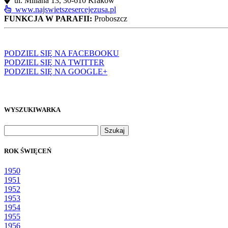
ul. Millana 13, 30‑610 Kraków
www.najswietszesercejezusa.pl
FUNKCJA W PARAFII:
Proboszcz
PODZIEL SIĘ NA FACEBOOKU
PODZIEL SIĘ NA TWITTER
PODZIEL SIĘ NA GOOGLE+
WYSZUKIWARKA
Szukaj:
ROK ŚWIĘCEŃ
1950
1951
1952
1953
1954
1955
1956