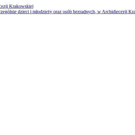
cezji Krakowskiej
czególnie dzieci i młodzieży oraz osób bezradnych, w Archidiecezji Kr