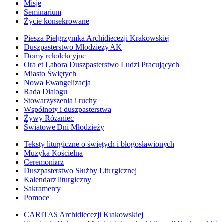
Misje
Seminarium
Życie konsekrowane
Piesza Pielgrzymka Archidiecezji Krakowskiej
Duszpasterstwo Młodzieży AK
Domy rekolekcyjne
Ora et Labora Duszpasterstwo Ludzi Pracujących
Miasto Świętych
Nowa Ewangelizacja
Rada Dialogu
Stowarzyszenia i ruchy
Wspólnoty i duszpasterstwa
Żywy Różaniec
Światowe Dni Młodzieży
Teksty liturgiczne o świętych i błogosławionych
Muzyka Kościelna
Ceremoniarz
Duszpasterstwo Służby Liturgicznej
Kalendarz liturgiczny
Sakramenty
Pomoce
CARITAS Archidiecezji Krakowskiej