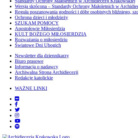
Standardy Ochrony Małoletnich w Archidiecezji Krakowskiej
Wersja skrócona – Standardy Ochrony Małoletnich w Archidie
Reguła poszanowania godności i dóbr osobistych bliźniego, sz
Ochrona dzieci i młodzieży
SZUKAM POMOCY
Apostołowie Miłosierdzia
KULT BOŻEGO MIŁOSIERDZIA
Rozważania o miłosierdziu
Światowe Dni Ubogich
Newsletter dla dziennikarzy
Biuro prasowe
Informacja o nadawcy
Archiwalna Strona Archidiecezji
Redakcje katolickie
WAŻNE LINKI