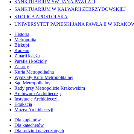
SANKTUARIUM ŚW. JANA PAWŁA II
SANKTUARIUM W KALWARII ZEBRZYDOWSKIEJ
STOLICA APOSTOLSKA
UNIWERSYTET PAPIESKI JANA PAWŁA II W KRAKO
Historia
Metropolita
Biskupi
Kapłani
Zmarli księża
Parafie i kościoły
Zakony
Kuria Metropolitalna
Wydziały Kurii Metropolitalnej
Sąd Metropolitalny
Rady przy Metropolicie Krakowskim
Archiwum Archidiecezji
Instytucje Archidiecezji
Edukacja
Muzea Archidiecezji
Dla kapłanów
Dla katechetów
Dla rodzin i narzeczonych