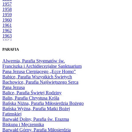
1957
1958
1959
1960
1961
1962
1963
1964
1965
PARAFIA
1966
1967
Alwernia, Parafia Stygmatów św.
1968
Franciszka i Archidiecezjalne Sanktuarium
1969
Pana Jezusa Cierpiącego „Ecce Homo”
1970
Babice, Parafia Wszystkich Świętych
1971
Bachowice, Parafia Najświętszego Serca
1972
Pana Jezusa
1973
Balice, Parafia Świętej Rodziny
1974
Balin, Parafia Chrystusa Króla
1975
Bańska Niżna, Parafia Miłosierdzia Bożego
1976
Bańska Wyżna, Parafia Matki Bożej
1977
Fatimskiej
1978
Barwałd Dolny, Parafia św. Erazma
1979
Biskupa i Męczennika
1980
Barwałd Górny, Parafia Miłosierdzia
1981