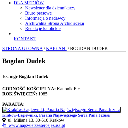
DLA MEDIÓW
Newsletter dla dziennikarzy
Biuro prasowe
Informacja o nadawcy
Archiwalna Strona Archidiecezji
Redakcje katolickie
KONTAKT
STRONA GŁÓWNA
/
KAPŁANI
/ BOGDAN DUDEK
Bogdan Dudek
ks. mgr Bogdan Dudek
GODNOŚĆ KOŚCIELNA:
Kanonik E.c.
ROK ŚWIĘCEŃ:
1985
PARAFIA:
Kraków-Łagiewniki, Parafia Najświętszego Serca Pana Jezusa
ul. Millana 13, 30‑610 Kraków
www.najswietszesercejezusa.pl