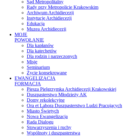
Sąd Metropolitalny
Rady przy Metropolicie Krakowskim
Archiwum Archidiecezji
Instytucje Archidiecezji
Edukacja
Muzea Archidiecezji
MOJE
POWOŁANIE
Dla kapłanów
Dla katechetów
Dla rodzin i narzeczonych
Misje
Seminarium
Życie konsekrowane
EWANGELIZACJA
FORMACJA
Piesza Pielgrzymka Archidiecezji Krakowskiej
Duszpasterstwo Młodzieży AK
Domy rekolekcyjne
Ora et Labora Duszpasterstwo Ludzi Pracujących
Miasto Świętych
Nowa Ewangelizacja
Rada Dialogu
Stowarzyszenia i ruchy
Wspólnoty i duszpasterstwa