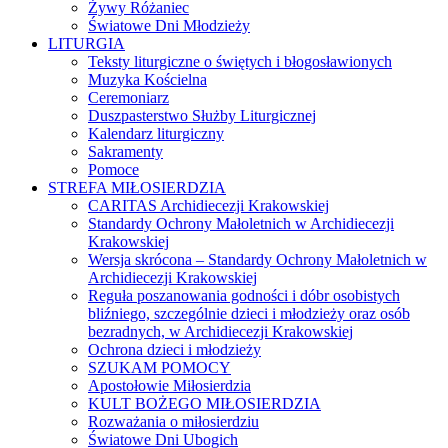
Żywy Różaniec
Światowe Dni Młodzieży
LITURGIA
Teksty liturgiczne o świętych i błogosławionych
Muzyka Kościelna
Ceremoniarz
Duszpasterstwo Służby Liturgicznej
Kalendarz liturgiczny
Sakramenty
Pomoce
STREFA MIŁOSIERDZIA
CARITAS Archidiecezji Krakowskiej
Standardy Ochrony Małoletnich w Archidiecezji
Krakowskiej
Wersja skrócona – Standardy Ochrony Małoletnich w
Archidiecezji Krakowskiej
Reguła poszanowania godności i dóbr osobistych
bliźniego, szczególnie dzieci i młodzieży oraz osób
bezradnych, w Archidiecezji Krakowskiej
Ochrona dzieci i młodzieży
SZUKAM POMOCY
Apostołowie Miłosierdzia
KULT BOŻEGO MIŁOSIERDZIA
Rozważania o miłosierdziu
Światowe Dni Ubogich