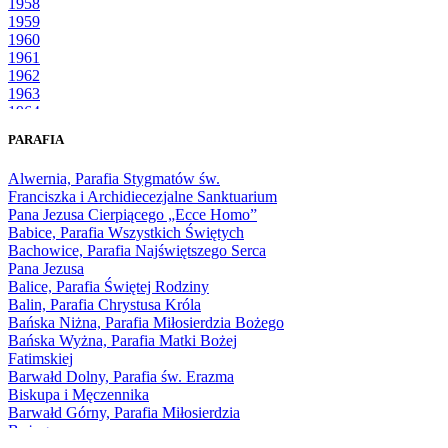
1958
1959
1960
1961
1962
1963
1964
1965
PARAFIA
1966
1967
Alwernia, Parafia Stygmatów św.
1968
Franciszka i Archidiecezjalne Sanktuarium
1969
Pana Jezusa Cierpiącego „Ecce Homo”
1970
Babice, Parafia Wszystkich Świętych
1971
Bachowice, Parafia Najświętszego Serca
1972
Pana Jezusa
1973
Balice, Parafia Świętej Rodziny
1974
Balin, Parafia Chrystusa Króla
1975
Bańska Niżna, Parafia Miłosierdzia Bożego
1976
Bańska Wyżna, Parafia Matki Bożej
1977
Fatimskiej
1978
Barwałd Dolny, Parafia św. Erazma
1979
Biskupa i Męczennika
1980
Barwałd Górny, Parafia Miłosierdzia
1981
Bożego
1982