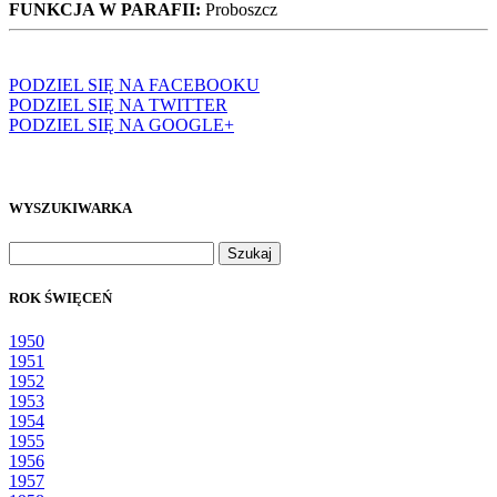
FUNKCJA W PARAFII:
Proboszcz
PODZIEL SIĘ NA FACEBOOKU
PODZIEL SIĘ NA TWITTER
PODZIEL SIĘ NA GOOGLE+
WYSZUKIWARKA
Szukaj:
ROK ŚWIĘCEŃ
1950
1951
1952
1953
1954
1955
1956
1957