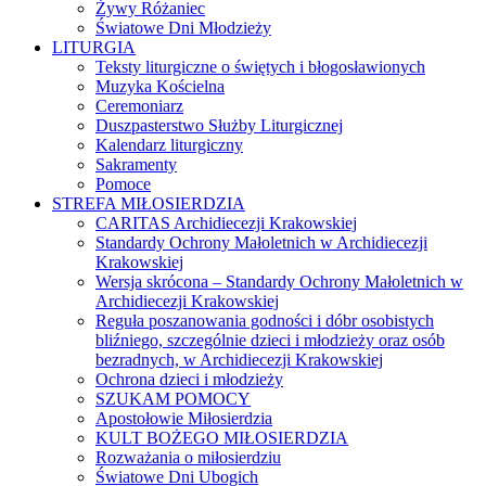
Żywy Różaniec
Światowe Dni Młodzieży
LITURGIA
Teksty liturgiczne o świętych i błogosławionych
Muzyka Kościelna
Ceremoniarz
Duszpasterstwo Służby Liturgicznej
Kalendarz liturgiczny
Sakramenty
Pomoce
STREFA MIŁOSIERDZIA
CARITAS Archidiecezji Krakowskiej
Standardy Ochrony Małoletnich w Archidiecezji
Krakowskiej
Wersja skrócona – Standardy Ochrony Małoletnich w
Archidiecezji Krakowskiej
Reguła poszanowania godności i dóbr osobistych
bliźniego, szczególnie dzieci i młodzieży oraz osób
bezradnych, w Archidiecezji Krakowskiej
Ochrona dzieci i młodzieży
SZUKAM POMOCY
Apostołowie Miłosierdzia
KULT BOŻEGO MIŁOSIERDZIA
Rozważania o miłosierdziu
Światowe Dni Ubogich