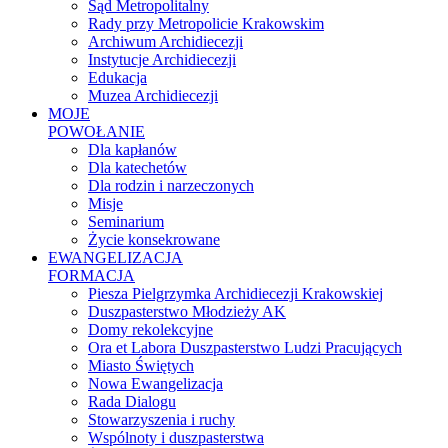
Sąd Metropolitalny
Rady przy Metropolicie Krakowskim
Archiwum Archidiecezji
Instytucje Archidiecezji
Edukacja
Muzea Archidiecezji
MOJE
POWOŁANIE
Dla kapłanów
Dla katechetów
Dla rodzin i narzeczonych
Misje
Seminarium
Życie konsekrowane
EWANGELIZACJA
FORMACJA
Piesza Pielgrzymka Archidiecezji Krakowskiej
Duszpasterstwo Młodzieży AK
Domy rekolekcyjne
Ora et Labora Duszpasterstwo Ludzi Pracujących
Miasto Świętych
Nowa Ewangelizacja
Rada Dialogu
Stowarzyszenia i ruchy
Wspólnoty i duszpasterstwa