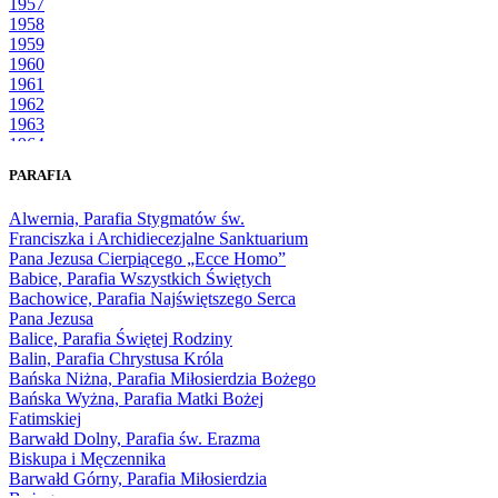
1957
1958
1959
1960
1961
1962
1963
1964
1965
PARAFIA
1966
1967
Alwernia, Parafia Stygmatów św.
1968
Franciszka i Archidiecezjalne Sanktuarium
1969
Pana Jezusa Cierpiącego „Ecce Homo”
1970
Babice, Parafia Wszystkich Świętych
1971
Bachowice, Parafia Najświętszego Serca
1972
Pana Jezusa
1973
Balice, Parafia Świętej Rodziny
1974
Balin, Parafia Chrystusa Króla
1975
Bańska Niżna, Parafia Miłosierdzia Bożego
1976
Bańska Wyżna, Parafia Matki Bożej
1977
Fatimskiej
1978
Barwałd Dolny, Parafia św. Erazma
1979
Biskupa i Męczennika
1980
Barwałd Górny, Parafia Miłosierdzia
1981