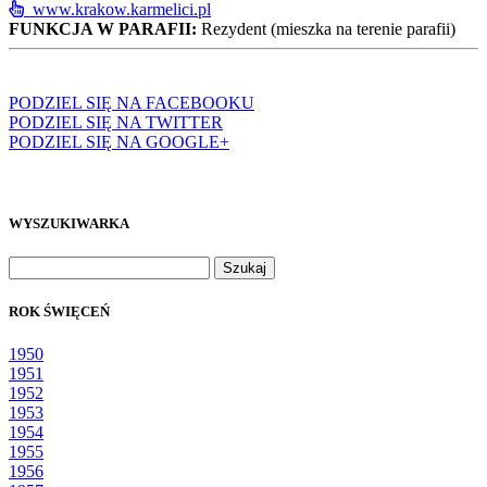
www.krakow.karmelici.pl
FUNKCJA W PARAFII:
Rezydent (mieszka na terenie parafii)
PODZIEL SIĘ NA FACEBOOKU
PODZIEL SIĘ NA TWITTER
PODZIEL SIĘ NA GOOGLE+
WYSZUKIWARKA
Szukaj:
ROK ŚWIĘCEŃ
1950
1951
1952
1953
1954
1955
1956