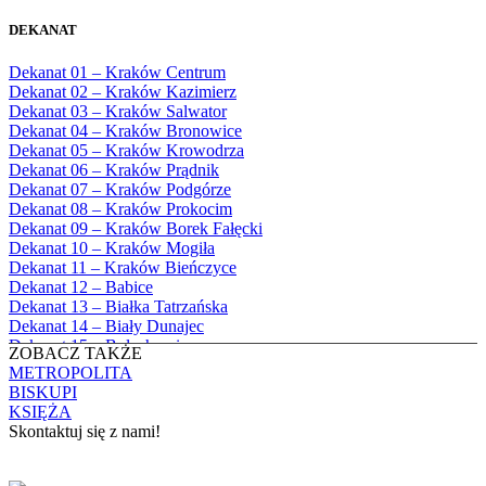
Bożego
1982
Bębło, Parafia Miłosierdzia Bożego
1983
DEKANAT
Bęczarka, Parafia Matki Boskiej
1984
Częstochowskiej
1985
Dekanat 01 – Kraków Centrum
Będkowice, Parafia Najświętszej Maryi
1986
Dekanat 02 – Kraków Kazimierz
Panny Królowej
1987
Dekanat 03 – Kraków Salwator
Białka Górna, Parafia Matki Bożej
1988
Dekanat 04 – Kraków Bronowice
Królowej Rodzin
1989
Dekanat 05 – Kraków Krowodrza
Białka Tatrzańska, Parafia Świętych
1990
Dekanat 06 – Kraków Prądnik
Apostołów Szymona i Judy Tadeusza
1991
Dekanat 07 – Kraków Podgórze
Biały Dunajec, Parafia Matki Bożej
1992
Dekanat 08 – Kraków Prokocim
Królowej Aniołów
1993
Dekanat 09 – Kraków Borek Fałęcki
Biały Kościół, Parafia św. Mikołaja
1994
Dekanat 10 – Kraków Mogiła
Bibice, Parafia Matki Bożej Nieustającej
1995
Dekanat 11 – Kraków Bieńczyce
Pomocy
1996
Dekanat 12 – Babice
Bieńkówka, Parafia Przenajświętszej Trójcy
1997
Dekanat 13 – Białka Tatrzańska
Biertowice, Parafia Matki Bożej
1998
Dekanat 14 – Biały Dunajec
Różańcowej
1999
Dekanat 15 – Bolechowice
Biórków Wielki, Parafia Wniebowzięcia
ZOBACZ TAKŻE
2000
Dekanat 16 – Chrzanów
NMP
METROPOLITA
2001
Dekanat 17 – Czarny Dunajec
Biskupice, Parafia św. Marcina
BISKUPI
2002
Dekanat 18 – Czernichów
Bobrek, Parafia Przenajświętszej Trójcy
KSIĘŻA
2003
Dekanat 19 – Dobczyce
Bodzanów, Parafia Świętych Apostołów
Skontaktuj się z nami!
2004
Dekanat 20 – Jabłonka
Piotra i Pawła
2005
Dekanat 21 – Jordanów
Bolechowice, Parafia Świętych Apostołów
KONTAKT
2006
Dekanat 22 – Kalwaria