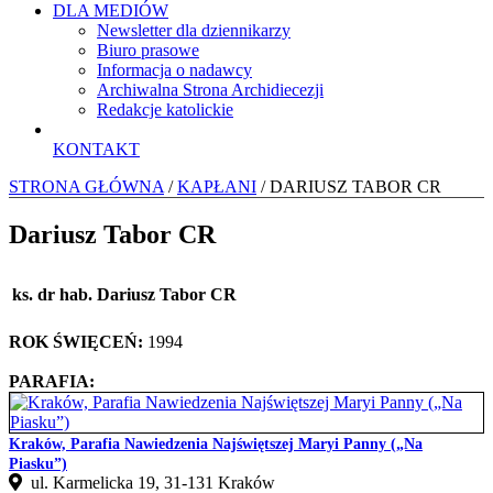
DLA MEDIÓW
Newsletter dla dziennikarzy
Biuro prasowe
Informacja o nadawcy
Archiwalna Strona Archidiecezji
Redakcje katolickie
KONTAKT
STRONA GŁÓWNA
/
KAPŁANI
/ DARIUSZ TABOR CR
Dariusz Tabor CR
ks. dr hab. Dariusz Tabor CR
ROK ŚWIĘCEŃ:
1994
PARAFIA:
Kraków, Parafia Nawiedzenia Najświętszej Maryi Panny („Na
Piasku”)
ul. Karmelicka 19, 31‑131 Kraków