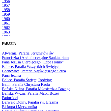
1956
1957
1958
1959
1960
1961
1962
1963
1964
1965
PARAFIA
1966
1967
Alwernia, Parafia Stygmatów św.
1968
Franciszka i Archidiecezjalne Sanktuarium
1969
Pana Jezusa Cierpiącego „Ecce Homo”
1970
Babice, Parafia Wszystkich Świętych
1971
Bachowice, Parafia Najświętszego Serca
1972
Pana Jezusa
1973
Balice, Parafia Świętej Rodziny
1974
Balin, Parafia Chrystusa Króla
1975
Bańska Niżna, Parafia Miłosierdzia Bożego
1976
Bańska Wyżna, Parafia Matki Bożej
1977
Fatimskiej
1978
Barwałd Dolny, Parafia św. Erazma
1979
Biskupa i Męczennika
1980