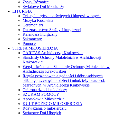
Żywy Różaniec
Światowe Dni Młodzieży
LITURGIA
Teksty liturgiczne o świętych i błogosławionych
Muzyka Kościelna
Ceremoniarz
Duszpasterstwo Służby Liturgicznej
Kalendarz liturgiczny
Sakramenty
Pomoce
STREFA MIŁOSIERDZIA
CARITAS Archidiecezji Krakowskiej
Standardy Ochrony Małoletnich w Archidiecezji
Krakowskiej
Wersja skrócona – Standardy Ochrony Małoletnich w
Archidiecezji Krakowskiej
Reguła poszanowania godności i dóbr osobistych
bliźniego, szczególnie dzieci i młodzieży oraz osób
bezradnych, w Archidiecezji Krakowskiej
Ochrona dzieci i młodzieży
SZUKAM POMOCY
Apostołowie Miłosierdzia
KULT BOŻEGO MIŁOSIERDZIA
Rozważania o miłosierdziu
Światowe Dni Ubogich