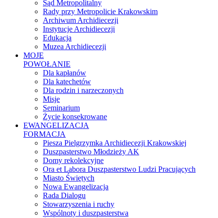
Sąd Metropolitalny
Rady przy Metropolicie Krakowskim
Archiwum Archidiecezji
Instytucje Archidiecezji
Edukacja
Muzea Archidiecezji
MOJE
POWOŁANIE
Dla kapłanów
Dla katechetów
Dla rodzin i narzeczonych
Misje
Seminarium
Życie konsekrowane
EWANGELIZACJA
FORMACJA
Piesza Pielgrzymka Archidiecezji Krakowskiej
Duszpasterstwo Młodzieży AK
Domy rekolekcyjne
Ora et Labora Duszpasterstwo Ludzi Pracujących
Miasto Świętych
Nowa Ewangelizacja
Rada Dialogu
Stowarzyszenia i ruchy
Wspólnoty i duszpasterstwa