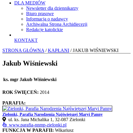
DLA MEDIÓW
Newsletter dla dziennikarzy
Biuro prasowe
Informacja o nadawcy
Archiwalna Strona Archidiecezji
Redakcje katolickie
KONTAKT
STRONA GŁÓWNA
/
KAPŁANI
/ JAKUB WIŚNIEWSKI
Jakub Wiśniewski
ks. mgr Jakub Wiśniewski
ROK ŚWIĘCEŃ:
2014
PARAFIA:
Zielonki, Parafia Narodzenia Najświętszej Maryi Panny
ul. ks. Jana Michalika 1, 32-087 Zielonki
www.parafia-nnmp-zielonki.pl
FUNKCJA W PARAFII:
Wikariusz